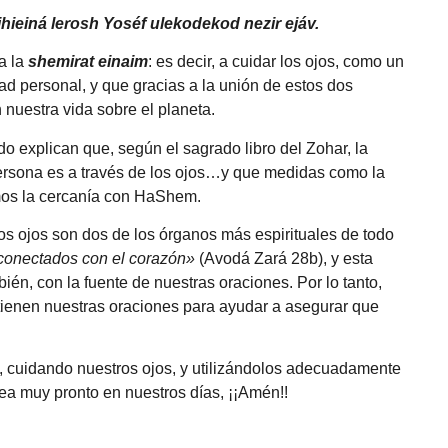
tihieiná lerosh Yoséf ulekodekod nezir ejáv.
a la
shemirat einaim
: es decir, a cuidar los ojos, como un
dad personal, y que gracias a la unión de estos dos
nuestra vida sobre el planeta.
o explican que, según el sagrado libro del Zohar, la
persona es a través de los ojos…y que medidas como la
mos la cercanía con HaShem.
s ojos son dos de los órganos más espirituales de todo
 conectados con el corazón»
(Avodá Zará 28b), y esta
ién, con la fuente de nuestras oraciones. Por lo tanto,
 tienen nuestras
oraciones
para ayudar a asegurar que
, cuidando nuestros ojos, y utilizándolos adecuadamente
a muy pronto en nuestros días, ¡¡Amén!!