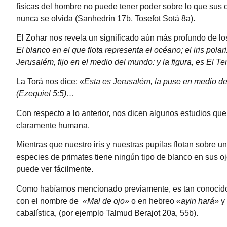
físicas del hombre no puede tener poder sobre lo que sus o
nunca se olvida (Sanhedrín 17b, Tosefot Sotá 8a).
El Zohar nos revela un significado aún más profundo de lo
El blanco en el que flota representa el océano; el iris polari
Jerusalém, fijo en el medio del mundo: y la figura, es El T
La Torá nos dice:
«Esta es Jerusalém, la puse en medio de 
(Ezequiel 5:5)…
Con respecto a lo anterior, nos dicen algunos estudios que,
claramente humana.
Mientras que nuestro iris y nuestras pupilas flotan sobre un
especies de primates tiene ningún tipo de blanco en sus o
puede ver fácilmente.
Como habíamos mencionado previamente, es tan conocido e
con el nombre de
«Mal de ojo»
o en hebreo
«ayin hará»
y 
cabalística, (por ejemplo Talmud Berajot 20a, 55b).