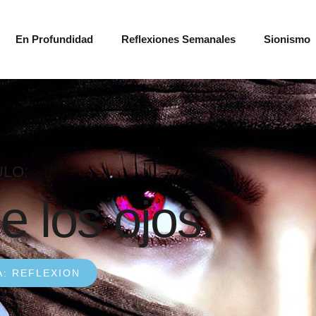
En Profundidad
Reflexiones Semanales
Sionismo
ULO:
e los ojos.
A:
REFLEXION