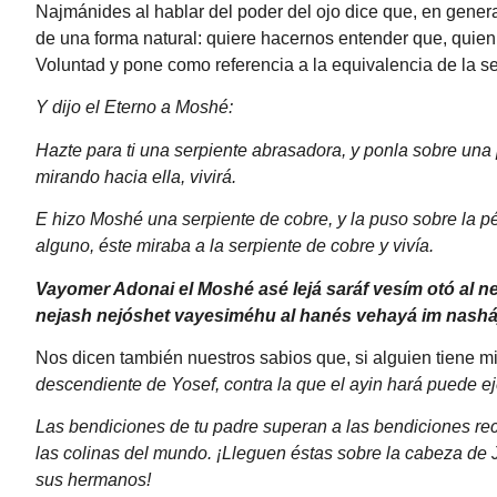
Najmánides al hablar del poder del ojo dice que, en gene
de una forma natural: quiere hacernos entender que, quien
Voluntad y pone como referencia a la equivalencia de la s
Y dijo el Eterno a Moshé:
Hazte para ti una serpiente abrasadora, y ponla sobre una
mirando hacia ella, vivirá.
E hizo Moshé una serpiente de cobre, y la puso sobre la pé
alguno, éste miraba a la serpiente de cobre y vivía.
Vayomer Adonai el Moshé asé lejá saráf vesím otó al n
nejash nejóshet vayesiméhu al hanés vehayá im nasháj h
Nos dicen también nuestros sabios que, si alguien tiene 
descendiente de Yosef, contra la que el ayin hará puede e
Las bendiciones de tu padre superan a las bendiciones rec
las colinas del mundo. ¡Lleguen éstas sobre la cabeza de 
sus hermanos!