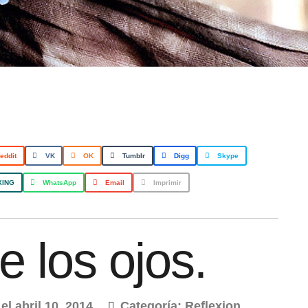
eddit
VK
OK
Tumblr
Digg
Skype
XING
WhatsApp
Email
Imprimir
e los ojos.
el
abril 10, 2014
Categoría:
Reflexion