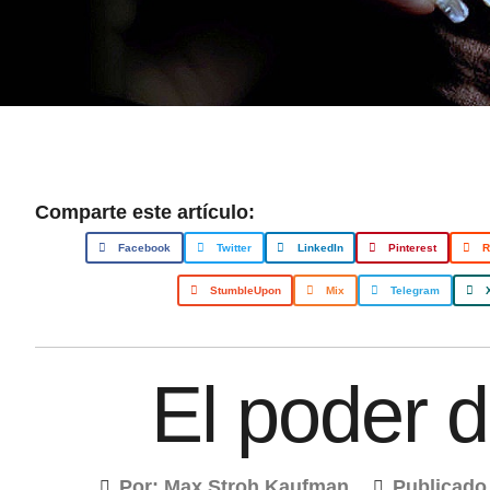
Comparte este artículo:
Facebook
Twitter
LinkedIn
Pinterest
R
StumbleUpon
Mix
Telegram
El poder d
Por:
Max Stroh Kaufman
Publicado 