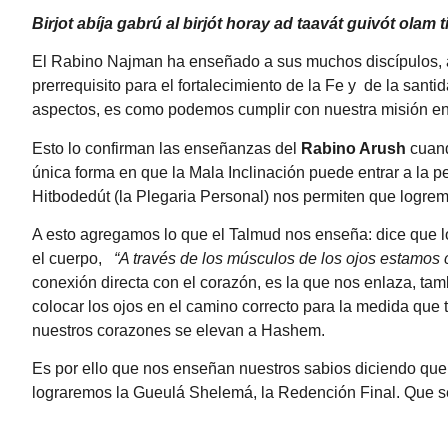
Birjot abíja gabrú al birjót horay ad taavát guivót olam 
El Rabino Najman ha enseñado a sus muchos discípulos, 
prerrequisito para el fortalecimiento de la Fe y de la santi
aspectos, es como podemos cumplir con nuestra misión en 
Esto lo confirman las enseñanzas del
Rabino Arush
cuand
única forma en que la Mala Inclinación puede entrar a la 
Hitbodedút
(la Plegaria Personal) nos permiten que logre
A esto agregamos lo que el Talmud nos enseña: dice que lo
el cuerpo,
“A través de los músculos de los ojos estamos
conexión directa con el corazón, es la que nos enlaza, tamb
colocar los ojos en el camino correcto para la medida que
nuestros corazones se elevan a Hashem.
Es por ello que nos enseñan nuestros sabios diciendo que
lograremos la Gueulá Shelemá, la Redención Final. Que se