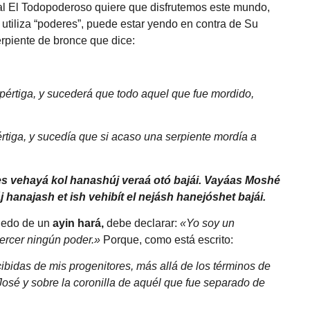
ral El Todopoderoso quiere que disfrutemos este mundo,
 utiliza “poderes”, puede estar yendo en contra de Su
erpiente de bronce que dice:
 pértiga, y sucederá que todo aquel que fue mordido,
rtiga, y sucedía que si acaso una serpiente mordía a
es vehayá kol hanashúj veraá otó bajái. Vayáas Moshé
anajash et ish vehibít el nejásh hanejóshet bajái.
miedo de un
ayin hará,
debe declarar:
«Yo soy un
jercer ningún poder.»
Porque, como está escrito:
ibidas de mis progenitores, más allá de los términos de
José y sobre la coronilla de aquél que fue separado de