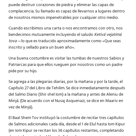
puede destruir corazones de piedra y eliminar las capas de
complacencia. Su llamado es capaz de llevarnos a lugares dentro
de nosotros mismos impenetrables por cualquier otro medio.
Cuando escribimos una carta o nos encontramos con otro, nos
bendecimos mutuamente incluyendo el saludo
Ketivá vejatimá
tova
—lo que es traducido aproximadamente como «Que seas
inscrito y sellado para un buen año».
Una buena costumbre es visitar las tumbas de nuestros Sabios y
Patriarcas para que ellos rueguen por nosotros como un padre
pide por su hijo.
Se agrega a las plegarias diarias, por la mañana y por la tarde, el
Capítulo 27 del Libro de Tehilim. Se dice inmediatamente después
del Salmo Diario (Shir shel Iom) a la mañana y antes de Aleniu de
Minjá. (De acuerdo con el Nusaj Asquenazi, se dice en Maariv en
vez de Minjá).
El Baal Shem Tov instituyó la costumbre de recitar tres capítulos
de Salmos adicionales cada día, desde el 1 de Elul hasta Iom Kipur
(en Iom Kipur se recitan los 36 capítulos restantes, completando