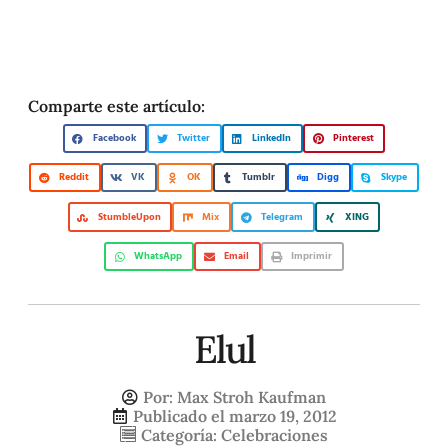
Comparte este artículo:
Facebook
Twitter
LinkedIn
Pinterest
Reddit
VK
OK
Tumblr
Digg
Skype
StumbleUpon
Mix
Telegram
XING
WhatsApp
Email
Imprimir
Elul
Por:
Max Stroh Kaufman
Publicado el
marzo 19, 2012
Categoría:
Celebraciones