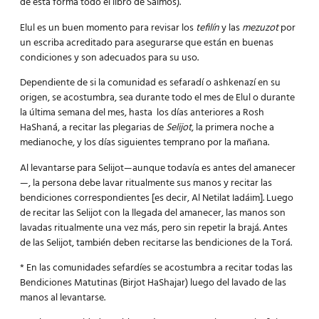
de esta forma todo el libro de Salmos).
Elul es un buen momento para revisar los
tefilín
y las
mezuzot
por
un escriba acreditado para asegurarse que están en buenas
condiciones y son adecuados para su uso.
Dependiente de si la comunidad es sefaradí o ashkenazí en su
origen, se acostumbra, sea durante todo el mes de Elul o durante
la última semana del mes, hasta los días anteriores a Rosh
HaShaná, a recitar las plegarias de
Selijot
, la primera noche a
medianoche, y los días siguientes temprano por la mañana.
Al levantarse para Selijot—aunque todavía es antes del amanecer
—, la persona debe lavar ritualmente sus manos y recitar las
bendiciones correspondientes [es decir, Al Netilat Iadáim]. Luego
de recitar las Selijot con la llegada del amanecer, las manos son
lavadas ritualmente una vez más, pero sin repetir la brajá. Antes
de las Selijot, también deben recitarse las bendiciones de la Torá.
* En las comunidades sefardíes se acostumbra a recitar todas las
Bendiciones Matutinas (Birjot HaShajar) luego del lavado de las
manos al levantarse.