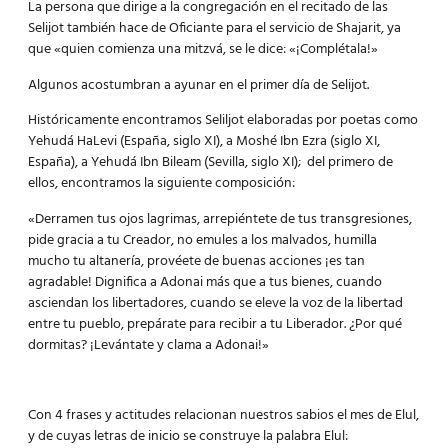
La persona que dirige a la congregación en el recitado de las
Selijot también hace de Oficiante para el servicio de Shajarit, ya
que «quien comienza una mitzvá, se le dice: «¡Complétala!»
Algunos acostumbran a ayunar en el primer día de Selijot.
Históricamente encontramos Seliljot elaboradas por poetas como
Yehudá HaLevi (España, siglo XI), a Moshé Ibn Ezra (siglo XI,
España), a Yehudá Ibn Bileam (Sevilla, siglo XI); del primero de
ellos, encontramos la siguiente composición:
«Derramen tus ojos lagrimas, arrepiéntete de tus transgresiones,
pide gracia a tu Creador, no emules a los malvados, humilla
mucho tu altanería, provéete de buenas acciones ¡es tan
agradable! Dignifica a Adonai más que a tus bienes, cuando
asciendan los libertadores, cuando se eleve la voz de la libertad
entre tu pueblo, prepárate para recibir a tu Liberador. ¿Por qué
dormitas? ¡Levántate y clama a Adonai!»
Con 4 frases y actitudes relacionan nuestros sabios el mes de Elul,
y de cuyas letras de inicio se construye la palabra Elul: