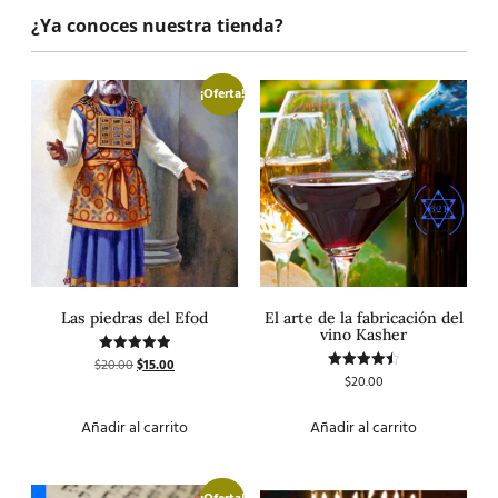
¿Ya conoces nuestra tienda?
¡Oferta!
Las piedras del Efod
El arte de la fabricación del
vino Kasher
$
20.00
$
15.00
Valorado
con
$
20.00
Valorado
5.00
con
de 5
4.50
de 5
Añadir al carrito
Añadir al carrito