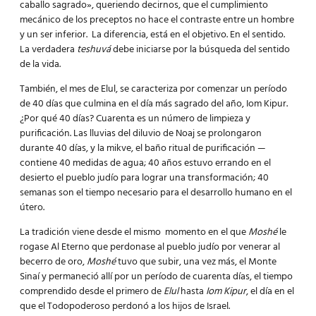
caballo sagrado», queriendo decirnos, que el cumplimiento
mecánico de los preceptos no hace el contraste entre un hombre
y un ser inferior. La diferencia, está en el objetivo. En el sentido.
La verdadera
teshuvá
debe iniciarse por la búsqueda del sentido
de la vida.
También, el mes de Elul, se caracteriza por comenzar un período
de 40 días que culmina en el día más sagrado del año, Iom Kipur.
¿Por qué 40 días? Cuarenta es un número de limpieza y
purificación. Las lluvias del diluvio de Noaj se prolongaron
durante 40 días, y la mikve, el baño ritual de purificación —
contiene 40 medidas de agua; 40 años estuvo errando en el
desierto el pueblo judío para lograr una transformación; 40
semanas son el tiempo necesario para el desarrollo humano en el
útero.
La tradición viene desde el mismo momento en el que
Moshé
le
rogase Al Eterno que perdonase al pueblo judío por venerar al
becerro de oro,
Moshé
tuvo que subir, una vez más, el Monte
Sinaí y permaneció allí por un período de cuarenta días, el tiempo
comprendido desde el primero de
Elul
hasta
Iom Kipur
, el día en el
que el Todopoderoso perdonó a los hijos de Israel.