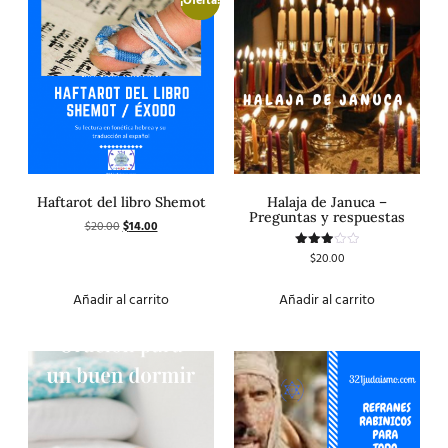
¡Oferta!
Haftarot del libro Shemot
Halaja de Januca –
Preguntas y respuestas
$
20.00
$
14.00
$
20.00
Valorado
con
3.00
de 5
Añadir al carrito
Añadir al carrito