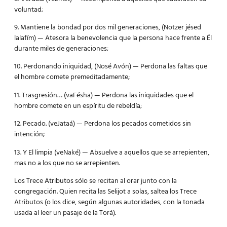
voluntad;
9. Mantiene la bondad por dos mil generaciones, (Notzer jésed
lalafím) — Atesora la benevolencia que la persona hace frente a Él
durante miles de generaciones;
10. Perdonando iniquidad, (Nosé Avón) — Perdona las faltas que
el hombre comete premeditadamente;
11. Trasgresión… (vaFésha) — Perdona las iniquidades que el
hombre comete en un espíritu de rebeldía;
12. Pecado. (veJataá) — Perdona los pecados cometidos sin
intención;
13. Y El limpia (veNaké) — Absuelve a aquellos que se arrepienten,
mas no a los que no se arrepienten.
Los Trece Atributos sólo se recitan al orar junto con la
congregación. Quien recita las Selijot a solas, saltea los Trece
Atributos (o los dice, según algunas autoridades, con la tonada
usada al leer un pasaje de la Torá).