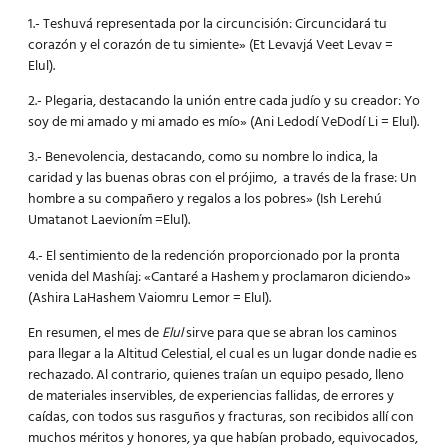
1.- Teshuvá representada por la circuncisión: Circuncidará tu
corazón y el corazón de tu simiente» (Et Levavjá Veet Levav =
Elul).
2.- Plegaria, destacando la unión entre cada judío y su creador: Yo
soy de mi amado y mi amado es mío» (Ani Ledodí VeDodí Li = Elul).
3.- Benevolencia, destacando, como su nombre lo indica, la
caridad y las buenas obras con el prójimo, a través de la frase: Un
hombre a su compañero y regalos a los pobres» (Ish Lerehú
Umatanot Laevioním =Elul).
4.- El sentimiento de la redención proporcionado por la pronta
venida del Mashíaj: «Cantaré a Hashem y proclamaron diciendo»
(Ashira LaHashem Vaiomru Lemor = Elul).
En resumen, el mes de
Elul
sirve para que se abran los caminos
para llegar a la Altitud Celestial, el cual es un lugar donde nadie es
rechazado. Al contrario, quienes traían un equipo pesado, lleno
de materiales inservibles, de experiencias fallidas, de errores y
caídas, con todos sus rasguños y fracturas, son recibidos allí con
muchos méritos y honores, ya que habían probado, equivocados,