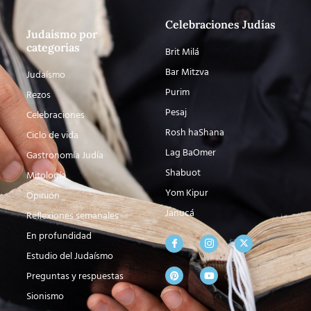
Celebraciones Judías
Judaísmo por
categorías
Brit Milá
Bar Mitzva
Judaísmo
Purim
Rezos
Pesaj
Celebraciones
Rosh haShana
Ciclo de vida
Lag BaOmer
Gastronomía Judía
Shabuot
Mitología
Yom Kipur
Opinión
Janucá
Reflexiones semanales
En profundidad
Estudio del Judaísmo
Preguntas y respuestas
Sionismo