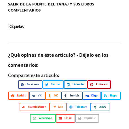
SALIR DE LA FUENTE DEL TANAJ Y SUS LIBROS
COMPLENTARIOS
Etiquetas:
¿Qué opinas de este artículo? - Déjalo en los
comentarios:
Comparte este artículo:
Facebook
Twitter
LinkedIn
Pinterest
Reddit
VK
OK
Tumblr
Digg
Skype
StumbleUpon
Mix
Telegram
XING
WhatsApp
Email
Imprimir