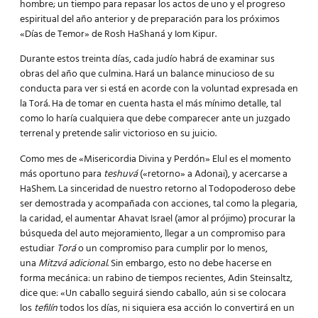
hombre; un tiempo para repasar los actos de uno y el progreso
espiritual del año anterior y de preparación para los próximos
«Días de Temor» de Rosh HaShaná y Iom Kipur.
Durante estos treinta días, cada judío habrá de examinar sus
obras del año que culmina. Hará un balance minucioso de su
conducta para ver si está en acorde con la voluntad expresada en
la Torá. Ha de tomar en cuenta hasta el más mínimo detalle, tal
como lo haría cualquiera que debe comparecer ante un juzgado
terrenal y pretende salir victorioso en su juicio.
Como mes de «Misericordia Divina y Perdón» Elul es el momento
más oportuno para
teshuvá
(«retorno» a Adonai), y acercarse a
HaShem. La sinceridad de nuestro retorno al Todopoderoso debe
ser demostrada y acompañada con acciones, tal como la plegaria,
la caridad, el aumentar Ahavat Israel (amor al prójimo) procurar la
búsqueda del auto mejoramiento, llegar a un compromiso para
estudiar
Torá
o un compromiso para cumplir por lo menos,
una
Mitzvá adicional
. Sin embargo, esto no debe hacerse en
forma mecánica: un rabino de tiempos recientes, Adin Steinsaltz,
dice que: «Un caballo seguirá siendo caballo, aún si se colocara
los
tefilín
todos los días, ni siquiera esa acción lo convertirá en un