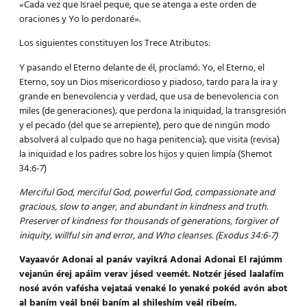
«Cada vez que Israel peque, que se atenga a este orden de
oraciones y Yo lo perdonaré».
Los siguientes constituyen los Trece Atributos:
Y pasando el Eterno delante de él, proclamó: Yo, el Eterno, el
Eterno, soy un Dios misericordioso y piadoso, tardo para la ira y
grande en benevolencia y verdad, que usa de benevolencia con
miles (de generaciones); que perdona la iniquidad, la transgresión
y el pecado (del que se arrepiente), pero que de ningún modo
absolverá al culpado que no haga penitencia); que visita (revisa)
la iniquidad e los padres sobre los hijos y quien limpía (Shemot
34:6-7)
Merciful God, merciful God, powerful God, compassionate and
gracious, slow to anger, and abundant in kindness and truth.
Preserver of kindness for thousands of generations, forgiver of
iniquity, willful sin and error, and Who cleanses.
(Exodus 34:6-7)
Vayaavór Adonai al panáv vayikrá Adonai Adonai El rajúmm
vejanún érej apáim verav jésed veemét.
Notzér jésed laalafím
nosé avón vafésha vejataá venaké lo yenaké pokéd avón abot
al baním veál bnéi baním al shileshím veál ribeím.