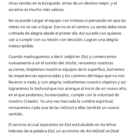
otras sendas en la búsqueda antes de un destino mejor, y el
ascenso es mucho más valioso.
No se puede cargar el equipo con tristeza ni pensando en que las
metas no se van a lograr. Ese no es el camino. La senda debe estar
colmada de alegría desde el primer día. Así sucede con quienes
van a cumplir con su misión con decisión. Logran una alegría
indescriptible.
Cuando madruguemos a decir
selijot
en
Elul
, y comencemos
nuevamente a oír el sonido del
shofar
, revisemos nuestras
acciones, limpiemos nuestros equipos de lo superfluo, borremos
las experiencias equivocadas y los caminos del mapa que no nos
llevaron a nada, y con alegría, rediseñemos nuestro objetivo y así
lograremos la
teshuvá
que nos acerque al inicio de un nuevo año,
en el que podamos, humanizados, cumplir con la voluntad de
nuestro Creador.
Ya una vez marcada la cumbre espiritual,
revisaremos cada una de las
mitzvot
y ellas tendrán un nuevo
sentido.
El servicio al cual aspiramos en Elul está aludido en las letras
hebreas de la palabra Elul, un acrónimo de
Aní leDodi ve Dodi