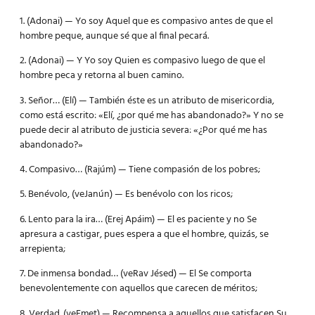
1. (Adonai) — Yo soy Aquel que es compasivo antes de que el
hombre peque, aunque sé que al final pecará.
2. (Adonai) — Y Yo soy Quien es compasivo luego de que el
hombre peca y retorna al buen camino.
3. Señor… (Elí) — También éste es un atributo de misericordia,
como está escrito: «Elí, ¿por qué me has abandonado?» Y no se
puede decir al atributo de justicia severa: «¿Por qué me has
abandonado?»
4. Compasivo… (Rajúm) — Tiene compasión de los pobres;
5. Benévolo, (veJanún) — Es benévolo con los ricos;
6. Lento para la ira… (Erej Apáim) — El es paciente y no Se
apresura a castigar, pues espera a que el hombre, quizás, se
arrepienta;
7. De inmensa bondad… (veRav Jésed) — El Se comporta
benevolentemente con aquellos que carecen de méritos;
8. Verdad. (veEmet) — Recompensa a aquellos que satisfacen Su