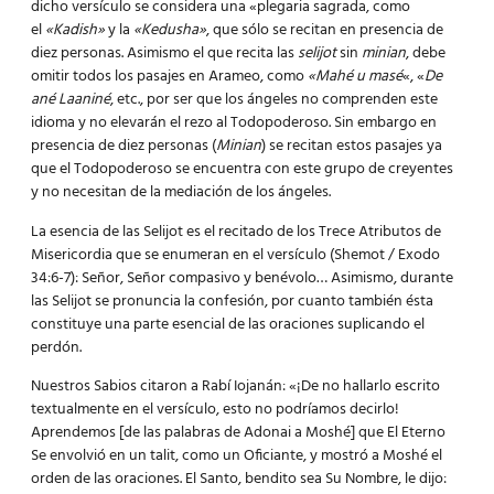
dicho versículo se considera una «plegaria sagrada, como
el
«Kadish»
y la
«Kedusha»
, que sólo se recitan en presencia de
diez personas. Asimismo el que recita las
selijot
sin
minian
, debe
omitir todos los pasajes en Arameo, como
«Mahé u masé
«, «
De
ané Laaniné
, etc., por ser que los ángeles no comprenden este
idioma y no elevarán el rezo al Todopoderoso. Sin embargo en
presencia de diez personas (
Minian
) se recitan estos pasajes ya
que el Todopoderoso se encuentra con este grupo de creyentes
y no necesitan de la mediación de los ángeles.
La esencia de las Selijot es el recitado de los Trece Atributos de
Misericordia que se enumeran en el versículo (Shemot / Exodo
34:6-7): Señor, Señor compasivo y benévolo… Asimismo, durante
las Selijot se pronuncia la confesión, por cuanto también ésta
constituye una parte esencial de las oraciones suplicando el
perdón.
Nuestros Sabios citaron a Rabí Iojanán: «¡De no hallarlo escrito
textualmente en el versículo, esto no podríamos decirlo!
Aprendemos [de las palabras de Adonai a Moshé] que El Eterno
Se envolvió en un talit, como un Oficiante, y mostró a Moshé el
orden de las oraciones. El Santo, bendito sea Su Nombre, le dijo: