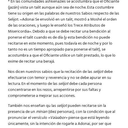
* En las comunidades ashkenazíes se acostumbra que el Oficiante
(jazán) vista un talit aunque aún sea de noche. Esta costumbre
tiene su origen en las palabras de nuestros Sabios respecto de las
Selijot: «Adonai Se envolvió en un talit, mostró a Moshé el orden
de las oraciones, y luego le enseñó los Trece Atributos de
Misericordia». Debido a que se debe recitar una bendición al
ponerse el talit cuando es de día (y esta bendición no puede
recitarse en este momento, pues todavía es de noche y por lo
tanto no es un tiempo apropiado para ponerse el talit), se
acostumbra a que el Oficiante utilice un talit prestado, lo que lo
exime de recitar una berajá.
Nos dicen nuestros sabios que la recitación de las
selijot
debe
efectuarse con temor y reverencia y no se debe apurar en su
lectura. En el momento de las
selijot
debe cada persona
concentrarse en los rezos, arrepentirse por sus faltas y
comprometerse a mejorar sus acciones.
También nos enseñan qu las
selijot
pueden recitarse sin la
presencia de un
minian
(diez personas), con la condición que al
pronunciar el versículo
«Vaiaabor»
piense que está leyendo
únicamente, sin la intención de rogarle a Adonai, por ser que