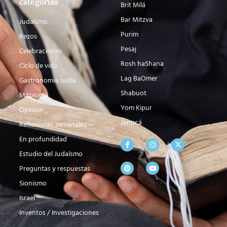
categorías
Brit Milá
Bar Mitzva
Judaísmo
Purim
Rezos
Pesaj
Celebraciones
Rosh haShana
Ciclo de vida
Lag BaOmer
Gastronomía Judía
Shabuot
Mitología
Yom Kipur
Opinión
Janucá
Reflexiones semanales
En profundidad
Estudio del Judaísmo
Preguntas y respuestas
Sionismo
Israel
Inventos / Investigaciones