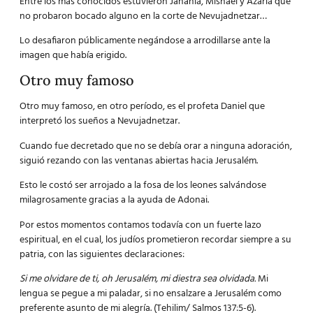
Entre los más conocidos estuvieron Jananiá, Mishael y Azariá que
no probaron bocado alguno en la corte de Nevujadnetzar…
Lo desafiaron públicamente negándose a arrodillarse ante la
imagen que había erigido.
Otro muy famoso
Otro muy famoso, en otro período, es el profeta Daniel que
interpretó los sueños a Nevujadnetzar.
Cuando fue decretado que no se debía orar a ninguna adoración,
siguió rezando con las ventanas abiertas hacia Jerusalém.
Esto le costó ser arrojado a la fosa de los leones salvándose
milagrosamente gracias a la ayuda de Adonai.
Por estos momentos contamos todavía con un fuerte lazo
espiritual, en el cual, los judíos prometieron recordar siempre a su
patria, con las siguientes declaraciones:
Si me olvidare de ti, oh Jerusalém, mi diestra sea olvidada.
Mi
lengua se pegue a mi paladar, si no ensalzare a Jerusalém como
preferente asunto de mi alegría. (Tehilim/ Salmos 137:5-6).