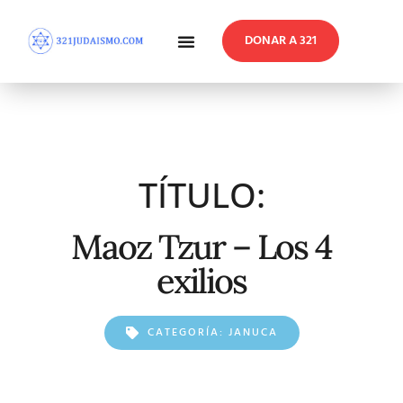
DONAR A 321
En Profundidad
Reflexiones Semanales
TÍTULO:
Maoz Tzur – Los 4
exilios
CATEGORÍA:
JANUCA