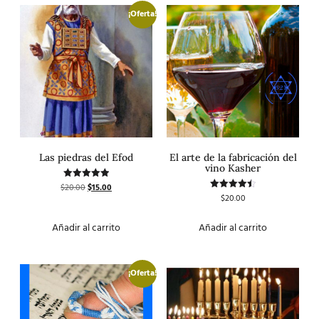
¡Oferta!
Las piedras del Efod
El arte de la fabricación del
vino Kasher
$
20.00
$
15.00
Valorado
con
$
20.00
Valorado
5.00
con
de 5
4.50
de 5
Añadir al carrito
Añadir al carrito
¡Oferta!