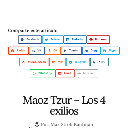
Comparte este artículo:
Facebook
Twitter
LinkedIn
Pinterest
Reddit
VK
OK
Tumblr
Digg
Skype
StumbleUpon
Mix
Telegram
XING
WhatsApp
Email
Imprimir
Maoz Tzur – Los 4
exilios
Por:
Max Stroh Kaufman