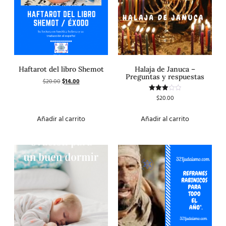
Haftarot del libro Shemot
Halaja de Januca –
Preguntas y respuestas
$
20.00
$
14.00
$
20.00
Valorado
con
3.00
de 5
Añadir al carrito
Añadir al carrito