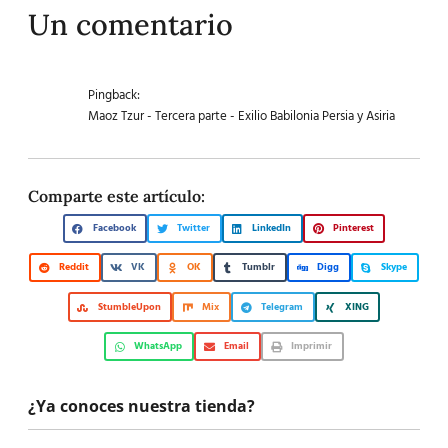
Un comentario
Pingback:
Maoz Tzur - Tercera parte - Exilio Babilonia Persia y Asiria
Comparte este artículo:
Facebook
Twitter
LinkedIn
Pinterest
Reddit
VK
OK
Tumblr
Digg
Skype
StumbleUpon
Mix
Telegram
XING
WhatsApp
Email
Imprimir
¿Ya conoces nuestra tienda?