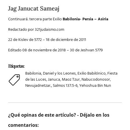
Jag Janucat Sameaj
Continuará: tercera parte Exilio
Babilonia- Persia – Asiria
Redactado por 321judaismo.com
22 de Kislev de 5772 – 18 de diciembre de 2011
Editado 08 de noviembre de 2018 – 30 de Jeshvan 5779
Etiquetas:
Babilonia
,
Daniel y los Leones
,
Exilio Babilónico
,
Fiesta
de las Luces
,
Januca
,
Maoz Tzur
,
Nabucodonosor
,
Nevujadnetzar.
,
Salmos 137:5-6
,
Yehoshua Bin Nun
¿Qué opinas de este artículo? - Déjalo en los
comentarios: