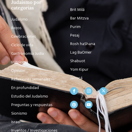
Judaísmo por
categorías
Brit Milá
Bar Mitzva
Judaísmo
Purim
Rezos
Pesaj
Celebraciones
Rosh haShana
Ciclo de vida
Lag BaOmer
Gastronomía Judía
Shabuot
Mitología
Yom Kipur
Opinión
Janucá
Reflexiones semanales
En profundidad
Estudio del Judaísmo
Preguntas y respuestas
Sionismo
Israel
Inventos / Investigaciones