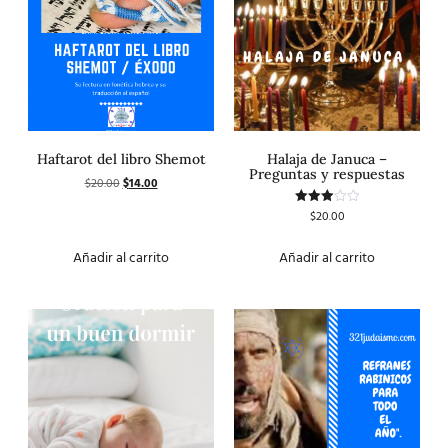
Haftarot del libro Shemot
Halaja de Januca –
Preguntas y respuestas
$
20.00
$
14.00
$
20.00
Valorado
con
3.00
de 5
Añadir al carrito
Añadir al carrito