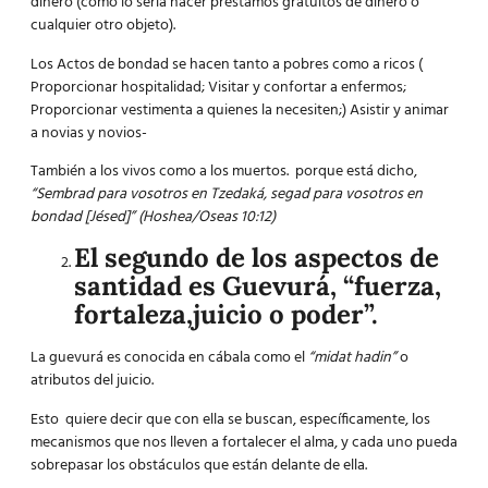
dinero (como lo sería hacer préstamos gratuitos de dinero o
cualquier otro objeto).
Los Actos de bondad se hacen tanto a pobres como a ricos (
Proporcionar hospitalidad; Visitar y confortar a enfermos;
Proporcionar vestimenta a quienes la necesiten;) Asistir y animar
a novias y novios-
También a los vivos como a los muertos. porque está dicho,
“Sembrad para vosotros en Tzedaká, segad para vosotros en
bondad [Jésed]” (Hoshea/Oseas 10:12)
El segundo de los aspectos de
santidad es Guevurá, “fuerza,
fortaleza,juicio o poder”.
La guevurá es conocida en cábala como el
“midat hadin”
o
atributos del juicio.
Esto quiere decir que con ella se buscan, específicamente, los
mecanismos que nos lleven a fortalecer el alma, y cada uno pueda
sobrepasar los obstáculos que están delante de ella.