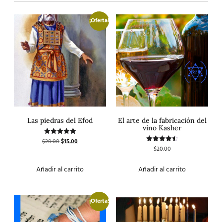
¡Oferta!
Las piedras del Efod
El arte de la fabricación del
vino Kasher
$
20.00
$
15.00
Valorado
con
$
20.00
Valorado
5.00
con
de 5
4.50
de 5
Añadir al carrito
Añadir al carrito
¡Oferta!