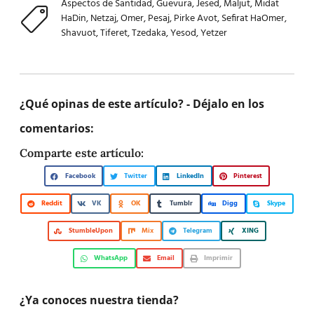
Aspectos de Santidad
,
Guevura
,
Jesed
,
Maljut
,
Midat
HaDin
,
Netzaj
,
Omer
,
Pesaj
,
Pirke Avot
,
Sefirat HaOmer
,
Shavuot
,
Tiferet
,
Tzedaka
,
Yesod
,
Yetzer
¿Qué opinas de este artículo? - Déjalo en los
comentarios:
Comparte este artículo:
Facebook
Twitter
LinkedIn
Pinterest
Reddit
VK
OK
Tumblr
Digg
Skype
StumbleUpon
Mix
Telegram
XING
WhatsApp
Email
Imprimir
¿Ya conoces nuestra tienda?