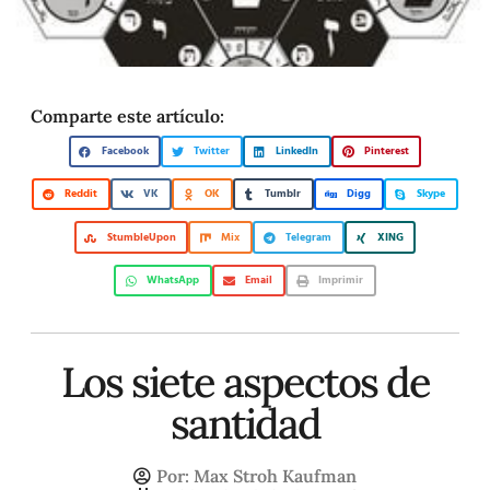
Comparte este artículo:
Facebook
Twitter
LinkedIn
Pinterest
Reddit
VK
OK
Tumblr
Digg
Skype
StumbleUpon
Mix
Telegram
XING
WhatsApp
Email
Imprimir
Los siete aspectos de
santidad
Por:
Max Stroh Kaufman