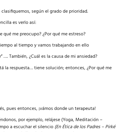
o clasifiquemos, según el grado de prioridad.
illa es verlo así:
s de qué me preocupo? ¿Por qué me estreso?
tiempo al tiempo y vamos trabajando en ello
te” …. También, ¿Cuál es la causa de mi ansiedad?
stá la respuesta… tiene solución; entonces, ¿Por qué me
trés, pues entonces, ¡vámos donde un terapeuta!
éndonos, por ejemplo, relájese (Yoga, Meditación –
campo a escuchar el silencio
(En Ética de los Padres – Pirké