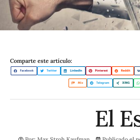
Comparte este artículo:
Facebook
Twitter
LinkedIn
Pinterest
Reddit
Mix
Telegram
XING
El E
Por:
Max Stroh Kaufman
Publicado el
n