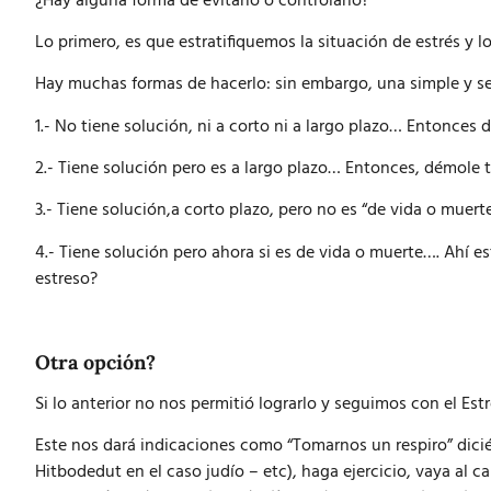
¿Hay alguna forma de evitarlo o controlarlo?
Lo primero, es que estratifiquemos la situación de estrés y l
Hay muchas formas de hacerlo: sin embargo, una simple y senc
1.- No tiene solución, ni a corto ni a largo plazo… Entonce
2.- Tiene solución pero es a largo plazo… Entonces, démole 
3.- Tiene solución,a corto plazo, pero no es “de vida o muer
4.- Tiene solución pero ahora si es de vida o muerte…. Ahí e
estreso?
Otra opción?
Si lo anterior no nos permitió lograrlo y seguimos con el Es
Este nos dará indicaciones como “Tomarnos un respiro” dici
Hitbodedut en el caso judío – etc), haga ejercicio, vaya al 