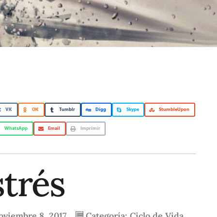
VK
OK
Tumblr
Digg
Skype
StumbleUpon
WhatsApp
Email
Imprimir
strés
oviembre 8, 2017
Categoría:
Ciclo de Vida