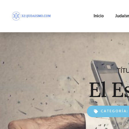
Inicio
Judaís
TÍT
El E
CATEGORÍA: