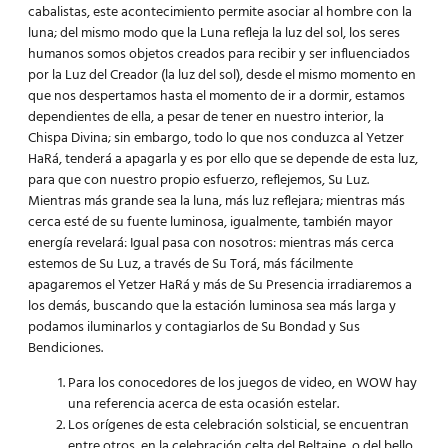
cabalistas, este acontecimiento permite asociar al hombre con la
luna; del mismo modo que la Luna refleja la luz del sol, los seres
humanos somos objetos creados para recibir y ser influenciados
por la Luz del Creador (la luz del sol), desde el mismo momento en
que nos despertamos hasta el momento de ir a dormir, estamos
dependientes de ella, a pesar de tener en nuestro interior, la
Chispa Divina; sin embargo, todo lo que nos conduzca al
Yetzer
HaRá,
tenderá a apagarla y es por ello que se depende de esta luz,
para que con nuestro propio esfuerzo, reflejemos, Su Luz.
Mientras más grande sea la luna, más luz reflejara; mientras más
cerca esté de su fuente luminosa, igualmente, también mayor
energía revelará: Igual pasa con nosotros: mientras más cerca
estemos de Su Luz, a través de Su Torá, más fácilmente
apagaremos el
Yetzer HaRá
y más de Su Presencia irradiaremos a
los demás, buscando que la estación luminosa sea más larga y
podamos iluminarlos y contagiarlos de Su Bondad y Sus
Bendiciones.
Para los conocedores de los juegos de video, en WOW hay
una referencia acerca de esta ocasión estelar.
Los orígenes de esta celebración solsticial, se encuentran
entre otros, en la celebración celta del Beltaine, o del bello