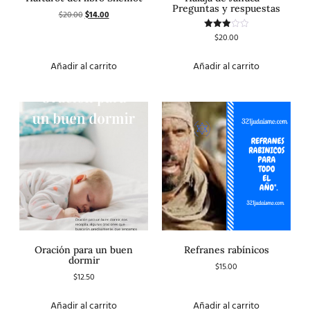
Preguntas y respuestas
$
20.00
$
14.00
$
20.00
Valorado
con
3.00
de 5
Añadir al carrito
Añadir al carrito
Oración para un buen
Refranes rabínicos
dormir
$
15.00
$
12.50
Añadir al carrito
Añadir al carrito