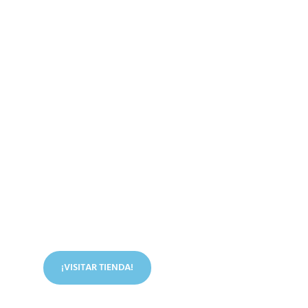
Conoce nuestra tienda
En nuestra tienda tenemos libros digitales, cursos,
artículos judíos y mucho más.
¡VISITAR TIENDA!