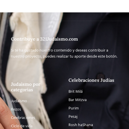
Contribuye a 321Judaismo.com
Si te ha gustado nuestro contenido y deseas contribuir a
nuestro proyecto, puedes realizar tu aporte desde este botón.
Celebraciones Judías
Judaísmo por
categorías
Brit Milá
Bar Mitzva
Judaísmo
Purim
Rezos
Pesaj
Celebraciones
Rosh haShana
Ciclo de vida