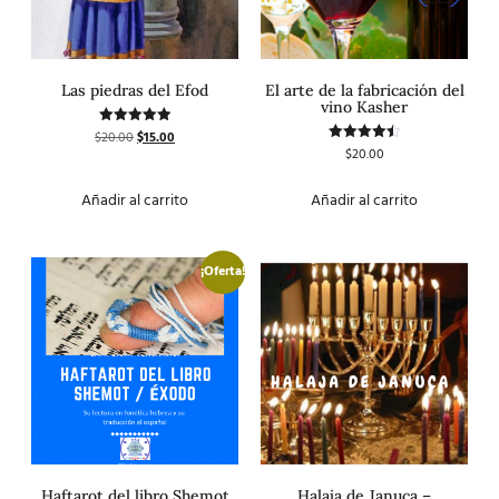
Las piedras del Efod
El arte de la fabricación del
vino Kasher
$
20.00
$
15.00
Valorado
con
$
20.00
Valorado
5.00
con
de 5
4.50
de 5
Añadir al carrito
Añadir al carrito
¡Oferta!
Haftarot del libro Shemot
Halaja de Januca –