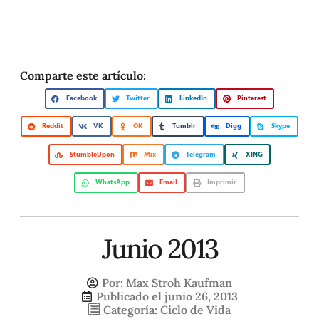
Comparte este artículo:
Facebook
Twitter
LinkedIn
Pinterest
Reddit
VK
OK
Tumblr
Digg
Skype
StumbleUpon
Mix
Telegram
XING
WhatsApp
Email
Imprimir
Junio 2013
Por:
Max Stroh Kaufman
Publicado el
junio 26, 2013
Categoría:
Ciclo de Vida