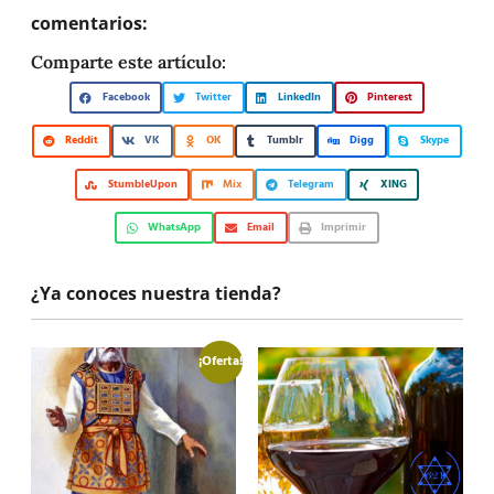
comentarios:
Comparte este artículo:
Facebook
Twitter
LinkedIn
Pinterest
Reddit
VK
OK
Tumblr
Digg
Skype
StumbleUpon
Mix
Telegram
XING
WhatsApp
Email
Imprimir
¿Ya conoces nuestra tienda?
¡Oferta!