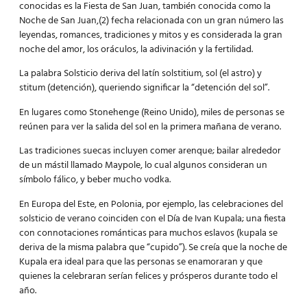
conocidas es la Fiesta de San Juan, también conocida como la
Noche de San Juan,(2) fecha relacionada con un gran número las
leyendas, romances, tradiciones y mitos y es considerada la gran
noche del amor, los oráculos, la adivinación y la fertilidad.
La palabra Solsticio deriva del latín solstitium, sol (el astro) y
stitum (detención), queriendo significar la “detención del sol”.
En lugares como Stonehenge (Reino Unido), miles de personas se
reúnen para ver la salida del sol en la primera mañana de verano.
Las tradiciones suecas incluyen comer arenque; bailar alrededor
de un mástil llamado Maypole, lo cual algunos consideran un
símbolo fálico, y beber mucho vodka.
En Europa del Este, en Polonia, por ejemplo, las celebraciones del
solsticio de verano coinciden con el Día de Ivan Kupala; una fiesta
con connotaciones románticas para muchos eslavos (kupala se
deriva de la misma palabra que “cupido”). Se creía que la noche de
Kupala era ideal para que las personas se enamoraran y que
quienes la celebraran serían felices y prósperos durante todo el
año.