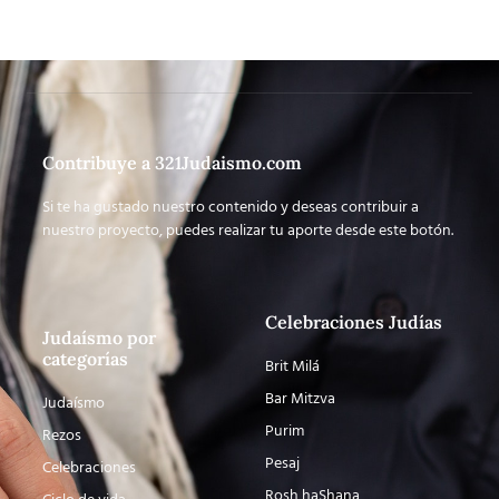
Contribuye a 321Judaismo.com
Si te ha gustado nuestro contenido y deseas contribuir a
nuestro proyecto, puedes realizar tu aporte desde este botón.
Celebraciones Judías
Judaísmo por
categorías
Brit Milá
Bar Mitzva
Judaísmo
Purim
Rezos
Pesaj
Celebraciones
Rosh haShana