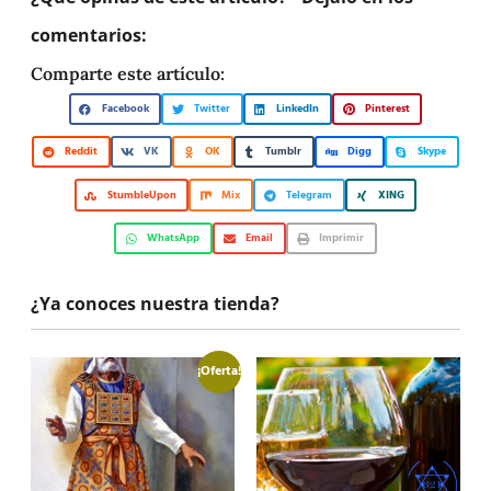
comentarios:
Comparte este artículo:
Facebook
Twitter
LinkedIn
Pinterest
Reddit
VK
OK
Tumblr
Digg
Skype
StumbleUpon
Mix
Telegram
XING
WhatsApp
Email
Imprimir
¿Ya conoces nuestra tienda?
¡Oferta!