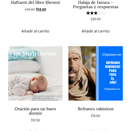
Haftarot del libro Shemot
Halaja de Januca –
Preguntas y respuestas
$
20.00
$
14.00
$
20.00
Valorado
con
3.00
de 5
Añadir al carrito
Añadir al carrito
Oración para un buen
Refranes rabínicos
dormir
$
15.00
$
12.50