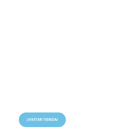
Conoce nuestra tienda
En nuestra tienda tenemos libros digitales, cursos,
artículos judíos y mucho más.
¡VISITAR TIENDA!