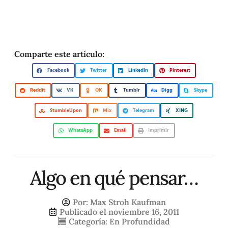
Comparte este artículo:
Facebook
Twitter
LinkedIn
Pinterest
Reddit
VK
OK
Tumblr
Digg
Skype
StumbleUpon
Mix
Telegram
XING
WhatsApp
Email
Imprimir
Algo en qué pensar…
Por:
Max Stroh Kaufman
Publicado el
noviembre 16, 2011
Categoría:
En Profundidad