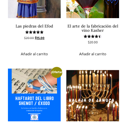
Las piedras del Efod
El arte de la fabricación del
vino Kasher
$
20.00
$
15.00
Valorado
con
$
20.00
Valorado
5.00
con
de 5
4.50
de 5
Añadir al carrito
Añadir al carrito
¡Oferta!