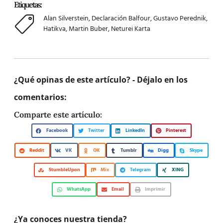
Etiquetas:
Alan Silverstein
,
Declaración Balfour
,
Gustavo Perednik
,
Hatikva
,
Martin Buber
,
Neturei Karta
¿Qué opinas de este artículo? - Déjalo en los
comentarios:
Comparte este artículo:
Facebook
Twitter
LinkedIn
Pinterest
Reddit
VK
OK
Tumblr
Digg
Skype
StumbleUpon
Mix
Telegram
XING
WhatsApp
Email
Imprimir
¿Ya conoces nuestra tienda?