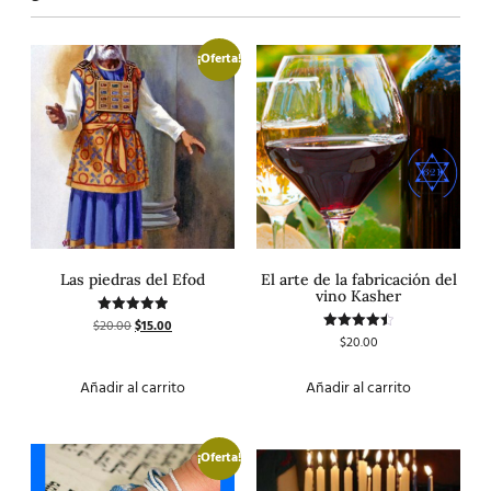
¡Oferta!
Las piedras del Efod
El arte de la fabricación del
vino Kasher
$
20.00
$
15.00
Valorado
con
$
20.00
Valorado
5.00
con
de 5
4.50
de 5
Añadir al carrito
Añadir al carrito
¡Oferta!