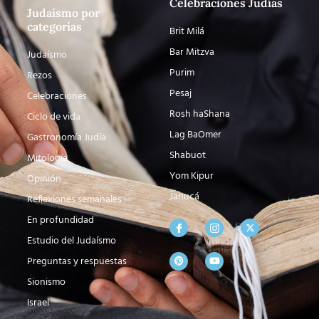
Celebraciones Judías
Judaísmo por
categorías
Brit Milá
Bar Mitzva
Judaísmo
Purim
Rezos
Pesaj
Celebraciones
Rosh haShana
Ciclo de vida
Lag BaOmer
Gastronomía Judía
Shabuot
Mitología
Yom Kipur
Opinión
Janucá
Reflexiones semanales
En profundidad
Estudio del Judaísmo
Preguntas y respuestas
Sionismo
Israel