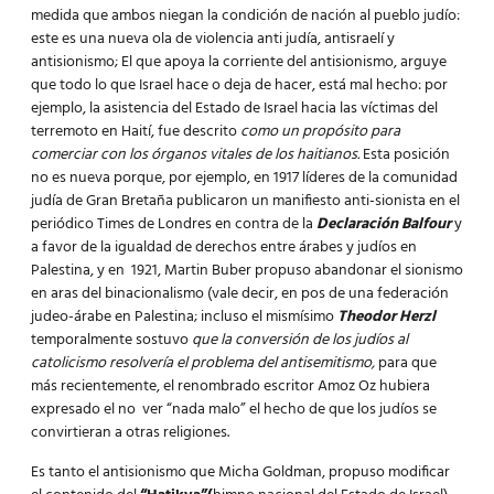
medida que ambos niegan la condición de nación al pueblo judío:
este es una nueva ola de violencia anti judía, antisraelí y
antisionismo; El que apoya la corriente del antisionismo, arguye
que todo lo que Israel hace o deja de hacer, está mal hecho: por
ejemplo, la asistencia del Estado de Israel hacia las víctimas del
terremoto en Haití, fue descrito
como un propósito para
comerciar con los órganos vitales de los haitianos.
Esta posición
no es nueva porque, por ejemplo, en 1917 líderes de la comunidad
judía de Gran Bretaña publicaron un manifiesto anti-sionista en el
periódico Times de Londres en contra de la
Declaración Balfour
y
a favor de la igualdad de derechos entre árabes y judíos en
Palestina, y en 1921, Martin Buber propuso abandonar el sionismo
en aras del binacionalismo (vale decir, en pos de una federación
judeo-árabe en Palestina; incluso el mismísimo
Theodor Herzl
temporalmente sostuvo
que la conversión de los judíos al
catolicismo resolvería el problema del antisemitismo,
para que
más recientemente, el renombrado escritor Amoz Oz hubiera
expresado el no ver “nada malo” el hecho de que los judíos se
convirtieran a otras religiones.
Es tanto el antisionismo que Micha Goldman, propuso modificar