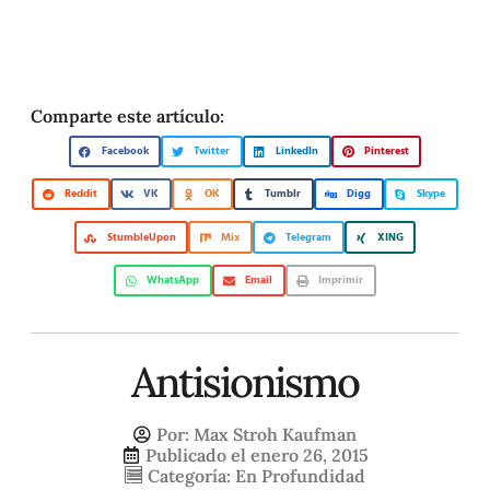
Comparte este artículo:
Facebook
Twitter
LinkedIn
Pinterest
Reddit
VK
OK
Tumblr
Digg
Skype
StumbleUpon
Mix
Telegram
XING
WhatsApp
Email
Imprimir
Antisionismo
Por:
Max Stroh Kaufman
Publicado el
enero 26, 2015
Categoría:
En Profundidad