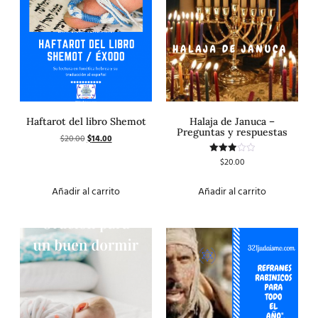
Haftarot del libro Shemot
Halaja de Januca –
Preguntas y respuestas
$
20.00
$
14.00
$
20.00
Valorado
con
3.00
de 5
Añadir al carrito
Añadir al carrito