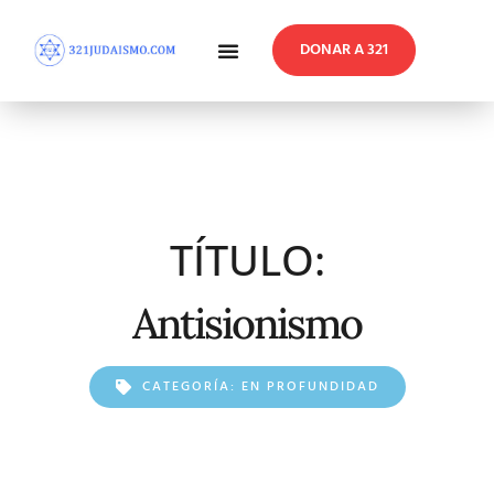
DONAR A 321
En Profundidad
Reflexiones Semanales
TÍTULO:
Antisionismo
CATEGORÍA:
EN PROFUNDIDAD