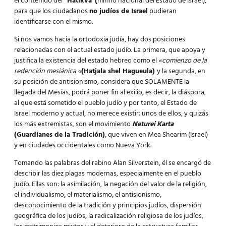
el contenido del
“Hatikva”(
himno nacional del Estado de Israel),
para que los ciudadanos
no judíos de Israel
pudieran
identificarse con el mismo.
Si nos vamos hacia la ortodoxia judía, hay dos posiciones
relacionadas con el actual estado judío. La primera, que apoya y
justifica la existencia del estado hebreo como el
«comienzo de la
redención mesiánica «
(Hatjala shel Hagueula)
y la segunda, en
su posición de antisionismo, considera que SOLAMENTE la
llegada del Mesías, podrá poner fin al exilio, es decir, la diáspora,
al que está sometido el pueblo judío y por tanto, el Estado de
Israel moderno y actual, no merece existir: unos de ellos, y quizás
los más extremistas, son el movimiento
Neturei Karta
(Guardianes de la Tradición)
, que viven en Mea Shearim (Israel)
y en ciudades occidentales como Nueva York.
Tomando las palabras del rabino Alan Silverstein, él se encargó de
describir las diez plagas modernas, especialmente en el pueblo
judío. Ellas son: la asimilación, la negación del valor de la religión,
el individualismo, el materialismo, el antisionismo,
desconocimiento de la tradición y principios judíos, dispersión
geográfica de los judíos, la radicalización religiosa de los judíos,