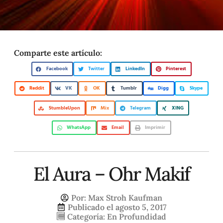
Comparte este artículo:
Facebook
Twitter
LinkedIn
Pinterest
Reddit
VK
OK
Tumblr
Digg
Skype
StumbleUpon
Mix
Telegram
XING
WhatsApp
Email
Imprimir
El Aura – Ohr Makif
Por:
Max Stroh Kaufman
Publicado el
agosto 5, 2017
Categoría:
En Profundidad