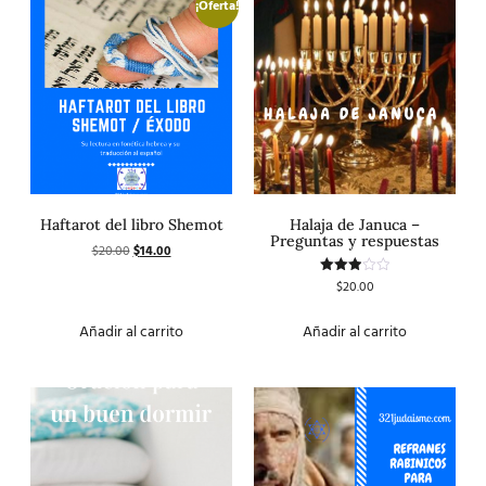
¡Oferta!
Haftarot del libro Shemot
Halaja de Januca –
Preguntas y respuestas
$
20.00
$
14.00
$
20.00
Valorado
con
3.00
de 5
Añadir al carrito
Añadir al carrito