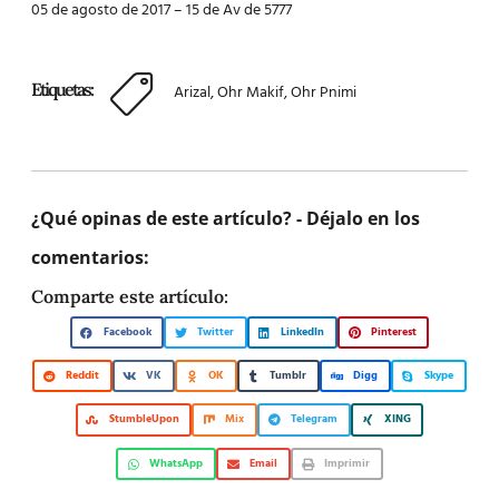
05 de agosto de 2017 – 15 de Av de 5777
Etiquetas:
Arizal
,
Ohr Makif
,
Ohr Pnimi
¿Qué opinas de este artículo? - Déjalo en los
comentarios:
Comparte este artículo:
Facebook
Twitter
LinkedIn
Pinterest
Reddit
VK
OK
Tumblr
Digg
Skype
StumbleUpon
Mix
Telegram
XING
WhatsApp
Email
Imprimir