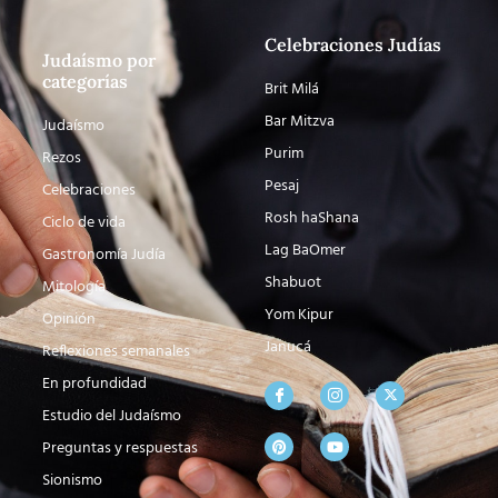
Celebraciones Judías
Judaísmo por
categorías
Brit Milá
Bar Mitzva
Judaísmo
Purim
Rezos
Pesaj
Celebraciones
Rosh haShana
Ciclo de vida
Lag BaOmer
Gastronomía Judía
Shabuot
Mitología
Yom Kipur
Opinión
Janucá
Reflexiones semanales
En profundidad
Estudio del Judaísmo
Preguntas y respuestas
Sionismo