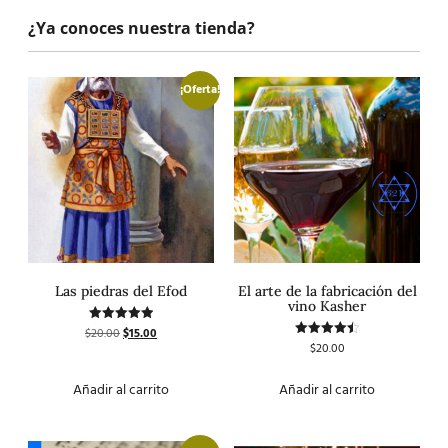
¿Ya conoces nuestra tienda?
¡Oferta!
Las piedras del Efod
El arte de la fabricación del
vino Kasher
$
20.00
$
15.00
Valorado
con
$
20.00
Valorado
5.00
con
de 5
4.50
de 5
Añadir al carrito
Añadir al carrito