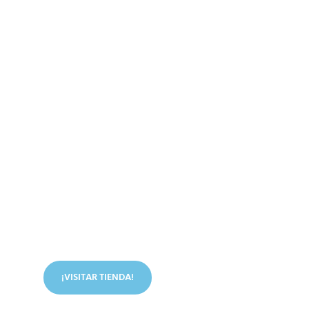
Conoce nuestra tienda
En nuestra tienda tenemos libros digitales, cursos,
artículos judíos y mucho más.
¡VISITAR TIENDA!