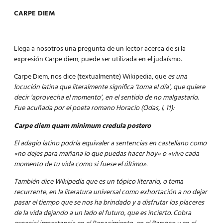
CARPE DIEM
Llega a nosotros una pregunta de un lector acerca de si la
expresión Carpe diem, puede ser utilizada en el judaísmo.
Carpe Diem, nos dice (textualmente)
Wikipedia
, que
es una
locución latina que literalmente significa ‘toma el día’, que quiere
decir ‘aprovecha el momento’, en el sentido de no malgastarlo.
Fue acuñada por el poeta romano Horacio (Odas, I, 11):
Carpe diem quam minimum credula postero
El adagio latino podría equivaler a sentencias en castellano como
«no dejes para mañana lo que puedas hacer hoy» o «vive cada
momento de tu vida como si fuese el último».
También dice Wikipedia que es un tópico literario, o tema
recurrente, en la literatura universal como exhortación a no dejar
pasar el tiempo que se nos ha brindado y a disfrutar los placeres
de la vida dejando a un lado el futuro, que es incierto. Cobra