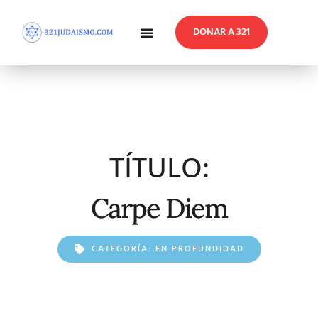
DONAR A 321
En Profundidad
Reflexiones Semanales
TÍTULO:
Carpe Diem
CATEGORÍA:
EN PROFUNDIDAD