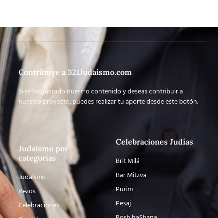
Contribuye a 321Judaismo.com
Si te ha gustado nuestro contenido y deseas contribuir a
nuestro proyecto, puedes realizar tu aporte desde este botón.
Celebraciones Judías
Judaísmo por
categorías
Brit Milá
Bar Mitzva
Judaísmo
Purim
Rezos
Pesaj
Celebraciones
Rosh haShana