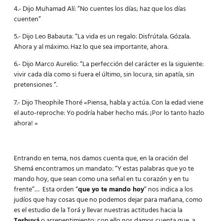
4.- Dijo Muhamad Alí: “No cuentes los días; haz que los días
cuenten”
5.- Dijo Leo Babauta: “La vida es un regalo: Disfrútala. Gózala.
Ahora y al máximo. Haz lo que sea importante, ahora.
6.- Dijo Marco Aurelio: “La perfección del carácter es la siguiente:
vivir cada día como si fuera el último, sin locura, sin apatía, sin
pretensiones “.
7.- Dijo Theophile Thoré «Piensa, habla y actúa. Con la edad viene
el auto-reproche: Yo podría haber hecho más. ¡Por lo tanto hazlo
ahora! »
Entrando en tema, nos damos cuenta que, en la oración del
Shemá encontramos un mandato: “Y estas palabras que yo te
mando hoy, que sean como una señal en tu corazón y en tu
frente”… Esta orden “
que yo te mando hoy
” nos indica a los
judíos que hay cosas que no podemos dejar para mañana, como
es el estudio de la Torá y llevar nuestras actitudes hacia la
Teshuvá
o arrepentimiento: con ello nos damos cuenta que, a