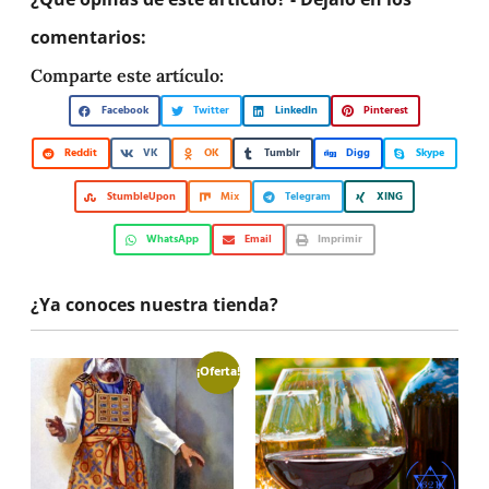
comentarios:
Comparte este artículo:
Facebook
Twitter
LinkedIn
Pinterest
Reddit
VK
OK
Tumblr
Digg
Skype
StumbleUpon
Mix
Telegram
XING
WhatsApp
Email
Imprimir
¿Ya conoces nuestra tienda?
¡Oferta!