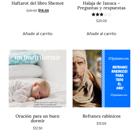
Haftarot del libro Shemot
Halaja de Januca –
Preguntas y respuestas
$
20.00
$
14.00
$
20.00
Valorado
con
3.00
de 5
Añadir al carrito
Añadir al carrito
Oración para un buen
Refranes rabínicos
dormir
$
15.00
$
12.50