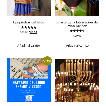
Las piedras del Efod
El arte de la fabricación del
vino Kasher
$
20.00
$
15.00
Valorado
con
$
20.00
Valorado
5.00
con
de 5
4.50
de 5
Añadir al carrito
Añadir al carrito
¡Oferta!