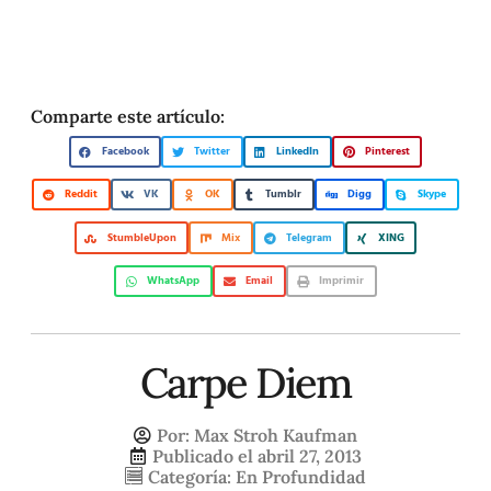
Comparte este artículo:
Facebook
Twitter
LinkedIn
Pinterest
Reddit
VK
OK
Tumblr
Digg
Skype
StumbleUpon
Mix
Telegram
XING
WhatsApp
Email
Imprimir
Carpe Diem
Por:
Max Stroh Kaufman
Publicado el
abril 27, 2013
Categoría:
En Profundidad