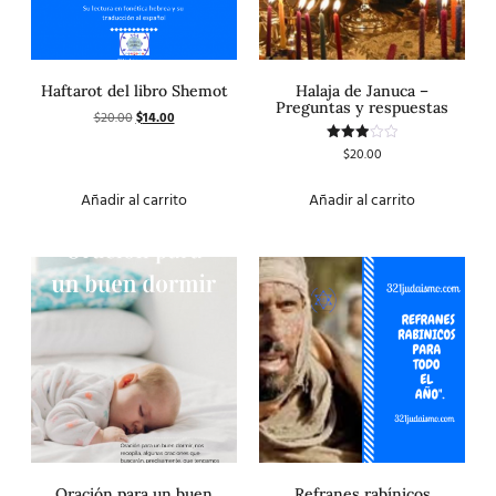
Haftarot del libro Shemot
Halaja de Januca –
Preguntas y respuestas
$
20.00
$
14.00
$
20.00
Valorado
con
3.00
de 5
Añadir al carrito
Añadir al carrito
Oración para un buen
Refranes rabínicos