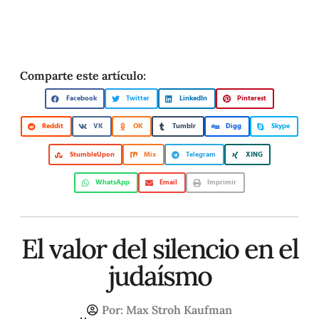
Comparte este artículo:
Facebook
Twitter
LinkedIn
Pinterest
Reddit
VK
OK
Tumblr
Digg
Skype
StumbleUpon
Mix
Telegram
XING
WhatsApp
Email
Imprimir
El valor del silencio en el
judaísmo
Por:
Max Stroh Kaufman