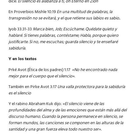
dice:
El silencio es alabanza a ti, oh Eterno en Zión
En Proverbios Mishle 10:19
En una multitud de palabras, la
transgresión no se evitará, y el que retiene sus labios es sabio..
Iyob 33:31-33
Marca bien, Job; Escúchame. Quédate quieto y
hablaré. Si tienes palabras, contéstame; Habla, porque quiero
justificarte. Si no, me escuchas; guarda silencio y te enseñaré
sabiduría.
Y en los textos
Prké Avot (Ética de los padres) 1:17
«No he encontrado nada
mejor para el cuerpo que el silencio».
También en Pirke Avot 3:17
Una valla protectora para la sabiduría
es el silencio
Y el rabino Abraham Kuk dijo:
«El silencio viene de las
profundidades del alma y de las emociones que están más allá del
discurso humano. Cuando la persona permanece en silencio, se
forman mundos, las canciones se componen en las alturas de la
santidad y una gran fuerza eleva todo nuestro ser».