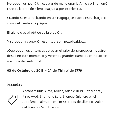
No podemos, por último, dejar de mencionar la Amida o Shemoné
Esre. Es la oración silenciosa judía por excelencia.
Cuando se está recitando en la sinagoga, se puede escuchar, a lo
sumo, el cambio de página.
El silencio es el vértice de la oración.
Y su poder y conexión espiritual son inexplicables…
¡Qué podamos entonces apreciar el valor del silencio, es nuestro
deseo en este momento, y veremos grandes cambios en nosotros
y en nuestro entorno!
03 de Octubre de 2018 – 24 de Tishrei de 5779
Etiquetas:
Abraham kuk
,
Alma
,
Amida
,
Mishle 10:19
,
Paz Mental
,
Pirke Avot
,
Shemone Esre
,
Silencio
,
Silencio en el
Judaísmo
,
Talmud
,
Tehilim 65
,
Tipos de Silencio
,
Valor
del Silencio
,
Voz Interior