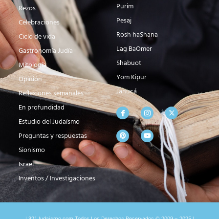
Purim
Rezos
Pesaj
Celebraciones
Rosh haShana
Ciclo de vida
Lag BaOmer
Gastronomía Judía
Shabuot
Mitología
Yom Kipur
Opinión
Janucá
Reflexiones semanales
En profundidad
Estudio del Judaísmo
Preguntas y respuestas
Sionismo
Israel
Inventos / Investigaciones
| 321Judaismo.com Todos Los Derechos Reservados © 2009 – 2025 |