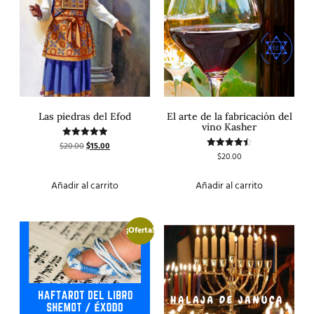
Las piedras del Efod
El arte de la fabricación del
vino Kasher
$
20.00
$
15.00
Valorado
con
$
20.00
Valorado
5.00
con
de 5
4.50
de 5
Añadir al carrito
Añadir al carrito
¡Oferta!