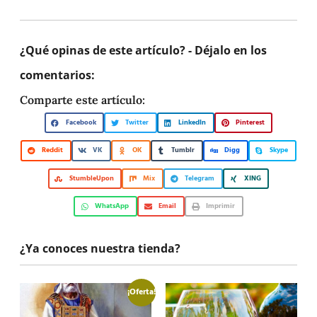
¿Qué opinas de este artículo? - Déjalo en los
comentarios:
Comparte este artículo:
Facebook
Twitter
LinkedIn
Pinterest
Reddit
VK
OK
Tumblr
Digg
Skype
StumbleUpon
Mix
Telegram
XING
WhatsApp
Email
Imprimir
¿Ya conoces nuestra tienda?
¡Oferta!