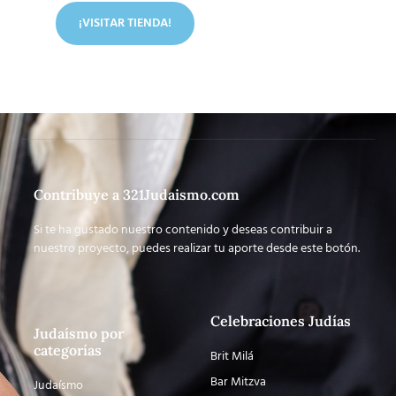
¡VISITAR TIENDA!
Contribuye a 321Judaismo.com
Si te ha gustado nuestro contenido y deseas contribuir a
nuestro proyecto, puedes realizar tu aporte desde este botón.
Celebraciones Judías
Judaísmo por
categorías
Brit Milá
Bar Mitzva
Judaísmo