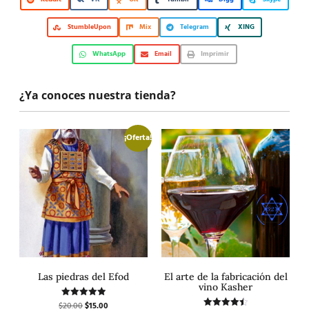
StumbleUpon
Mix
Telegram
XING
WhatsApp
Email
Imprimir
¿Ya conoces nuestra tienda?
¡Oferta!
Las piedras del Efod
El arte de la fabricación del
vino Kasher
$
20.00
$
15.00
Valorado