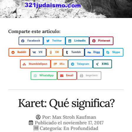
Comparte este artículo:
Facebook
Twitter
LinkedIn
Pinterest
Reddit
VK
OK
Tumblr
Digg
Skype
StumbleUpon
Mix
Telegram
XING
WhatsApp
Email
Imprimir
Karet: Qué significa?
Por:
Max Stroh Kaufman
Publicado el
noviembre 17, 2017
Categoría:
En Profundidad