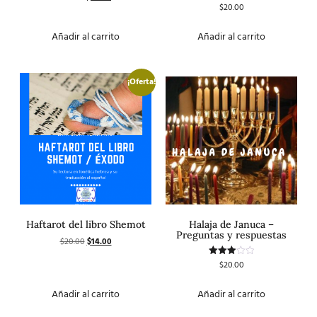
con
$
20.00
Valorado
5.00
con
de 5
4.50
de 5
Añadir al carrito
Añadir al carrito
¡Oferta!
Haftarot del libro Shemot
Halaja de Januca –
Preguntas y respuestas
$
20.00
$
14.00
$
20.00
Valorado
con
3.00
de 5
Añadir al carrito
Añadir al carrito