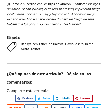
(1) Como lo sucedido con los hijos de Aharon:
“Tomaron los hijos
de Aarón, Nadab y Abihu, cada uno su brasero, le pusieron fuego
y colocaron encima incienso; y trajeron ante Adonai un fuego
extraño que Él no les había ordenado. Salió un fuego de ante
HaSem que los consumió y murieron ante El Eterno”
.
Etiquetas:
Bachya ben Asher ibn Halawa
,
Flavio Josefo
,
Karet
,
Misna Keritot
¿Qué opinas de este artículo? - Déjalo en los
comentarios:
Comparte este artículo:
Facebook
Twitter
LinkedIn
Pinterest
Reddit
VK
OK
Tumblr
Digg
Skype