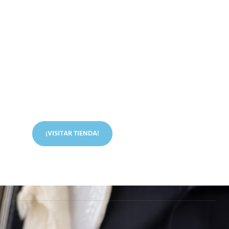
Conoce nuestra tienda
En nuestra tienda tenemos libros digitales, cursos,
artículos judíos y mucho más.
¡VISITAR TIENDA!