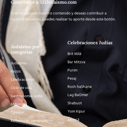
Contribuye a 321Judaismo.com
Si te ha gustado nuestro contenido y deseas contribuir a
nuestro proyecto, puedes realizar tu aporte desde este botón.
Celebraciones Judías
Judaísmo por
categorías
Brit Milá
Bar Mitzva
Judaísmo
Purim
Rezos
Pesaj
Celebraciones
Rosh haShana
Ciclo de vida
Lag BaOmer
Gastronomía Judía
Shabuot
Mitología
Yom Kipur
Opinión
Janucá
Reflexiones semanales