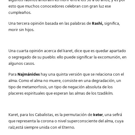
algunos rabinos amoraim es morir entre los 50 a 60 años, y es por
esto que muchos conocedores celebran con gran luz ese
cumpleaños.
Una tercera opinión basada en las palabras de
Rashi,
significa,
morir sin hijos.
Una cuarta opinión acerca del karet, dice que es quedar apartado
o segregado de su pueblo: ello puede significar la excomunión, en
algunos casos.
Para
Najmánides
hay una quinta versión que se relaciona con el
alma: Como el alma no muere, consiste en una degradación, un
tipo de metamorfosis, un tipo de negación absoluta de los
placeres espirituales que esperan las almas de los tzadikím.
Karet, para los Cabalistas, es la permutación de
keter
, una sefirá
que representa la corona o nivel superconsciente del alma, cuya
raíz,está siempre unida con el Eterno.