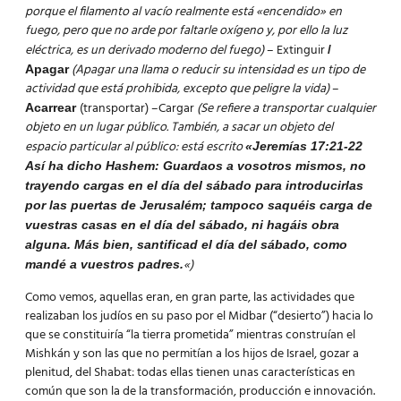
porque el filamento al vacío realmente está «encendido» en
fuego, pero que no arde por faltarle oxígeno y, por ello la luz
eléctrica, es un derivado moderno del fuego)
– Extinguir
/
(Apagar una llama o reducir su intensidad es un tipo de
Apagar
actividad que está prohibida, excepto que peligre la vida)
–
(transportar) –Cargar
(Se refiere a transportar cualquier
Acarrear
objeto en un lugar público. También, a sacar un objeto del
espacio particular al público: está escrito
«Jeremías 17:21-22
Así ha dicho Hashem: Guardaos a vosotros mismos, no
trayendo cargas en el día del sábado para introducirlas
por las puertas de Jerusalém; tampoco saquéis carga de
vuestras casas en el día del sábado, ni hagáis obra
alguna. Más bien, santificad el día del sábado, como
«)
mandé a vuestros padres.
Como vemos, aquellas eran, en gran parte, las actividades que
realizaban los judíos en su paso por el Midbar (“desierto”) hacia lo
que se constituiría “la tierra prometida” mientras construían el
Mishkán y son las que no permitían a los hijos de Israel, gozar a
plenitud, del Shabat: todas ellas tienen unas características en
común que son la de la transformación, producción e innovación.