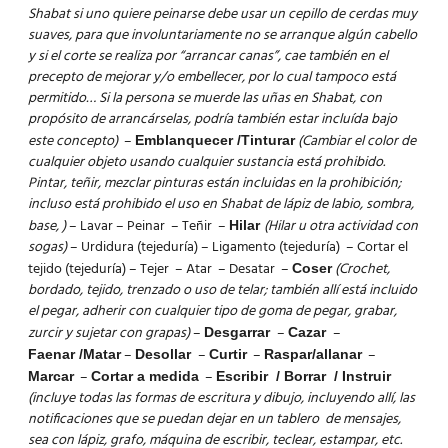
Shabat si uno quiere peinarse debe usar un cepillo de cerdas muy
suaves, para que involuntariamente no se arranque algún cabello
y si el corte se realiza por “arrancar canas”, cae también en el
precepto de mejorar y/o embellecer, por lo cual tampoco está
permitido… Si la persona se muerde las uñas en Shabat, con
propósito de arrancárselas, podría también estar incluída bajo
este concepto)
–
(Cambiar el color de
Emblanquecer /Tinturar
cualquier objeto usando cualquier sustancia está prohibido.
Pintar, teñir, mezclar pinturas están incluidas en la prohibición;
incluso está prohibido el uso en Shabat de lápiz de labio, sombra,
base, )
– Lavar – Peinar – Teñir –
(Hilar u otra actividad con
Hilar
sogas)
– Urdidura (tejeduría) – Ligamento (tejeduría) – Cortar el
tejido (tejeduría) – Tejer – Atar – Desatar –
(Crochet,
Coser
bordado, tejido, trenzado o uso de telar; también allí está incluido
el pegar, adherir con cualquier tipo de goma de pegar, grabar,
zurcir y sujetar con grapas)
–
–
–
Desgarrar
Cazar
–
–
–
–
Faenar /Matar
Desollar
Curtir
Raspar/allanar
–
–
Marcar
Cortar a medida
Escribir / Borrar / Instruir
(incluye todas las formas de escritura y dibujo, incluyendo allí, las
notificaciones que se puedan dejar en un tablero de mensajes,
sea con lápiz, grafo, máquina de escribir, teclear, estampar, etc.