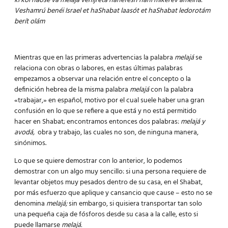
ki kol haosé va melajá venijretá hanéfesh hahí mikérev améiha.
Veshamrú benéi Israel et haShabat laasót et haShabat ledorotám
berít olám
Mientras que en las primeras advertencias la palabra
melajá
se
relaciona con obras o labores, en estas últimas palabras
empezamos a observar una relación entre el concepto o la
definición hebrea de la misma palabra
melajá
con la palabra
«trabajar,» en español, motivo por el cual suele haber una gran
confusión en lo que se refiere a que está y no está permitido
hacer en Shabat; encontramos entonces dos palabras:
melajá y
avodá,
obra y trabajo, las cuales no son, de ninguna manera,
sinónimos.
Lo que se quiere demostrar con lo anterior, lo podemos
demostrar con un algo muy sencillo: si una persona requiere de
levantar objetos muy pesados dentro de su casa, en el Shabat,
por más esfuerzo que aplique y cansancio que cause – esto no se
denomina
melajá;
sin embargo, si quisiera transportar tan solo
una pequeña caja de fósforos desde su casa a la calle, esto si
puede llamarse
melajá.