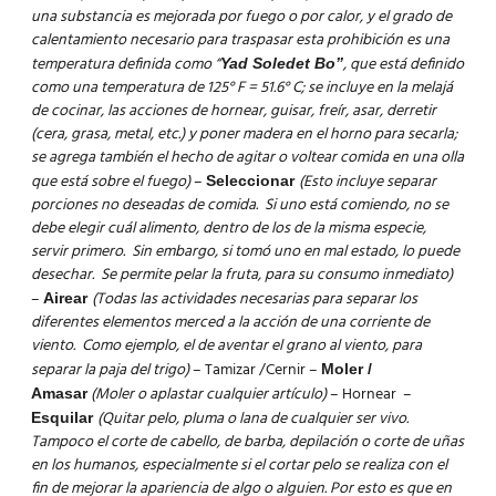
una substancia es mejorada por fuego o por calor, y el grado de
calentamiento necesario para traspasar esta prohibición es una
temperatura definida como “
, que está definido
Yad Soledet Bo”
como una temperatura de 125° F = 51.6° C; se incluye en la melajá
de cocinar, las acciones de hornear, guisar, freír, asar, derretir
(cera, grasa, metal, etc.) y poner madera en el horno para secarla;
se agrega también el hecho de agitar o voltear comida en una olla
que está sobre el fuego)
–
(Esto incluye separar
Seleccionar
porciones no deseadas de comida. Si uno está comiendo, no se
debe elegir cuál alimento, dentro de los de la misma especie,
servir primero. Sin embargo, si tomó uno en mal estado, lo puede
desechar. Se permite pelar la fruta, para su consumo inmediato)
–
(Todas las actividades necesarias para separar los
Airear
diferentes elementos merced a la acción de una corriente de
viento. Como ejemplo, el de aventar el grano al viento, para
separar la paja del trigo)
– Tamizar /Cernir –
Moler /
(Moler o aplastar cualquier artículo)
– Hornear –
Amasar
(Quitar pelo, pluma o lana de cualquier ser vivo.
Esquilar
Tampoco el corte de cabello, de barba, depilación o corte de uñas
en los humanos, especialmente si el cortar pelo se realiza con el
fin de mejorar la apariencia de algo o alguien. Por esto es que en