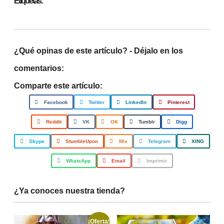
Etiquetas:
¿Qué opinas de este artículo? - Déjalo en los
comentarios:
Comparte este artículo:
Facebook
Twitter
LinkedIn
Pinterest
Reddit
VK
OK
Tumblr
Digg
Skype
StumbleUpon
Mix
Telegram
XING
WhatsApp
Email
Imprimir
¿Ya conoces nuestra tienda?
¡Oferta!