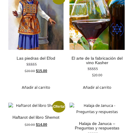
Las piedras del Efod
El arte de la fabricación del
vino Kasher
Valorado con
$
20.00
$
15.00
5.00
Valorado
$
20.00
de 5
con
4.50
de 5
Añadir al carrito
Añadir al carrito
¡Oferta!
Haftarot del libro Shemot
Halaja de Januca –
$
20.00
$
14.00
Preguntas y respuestas