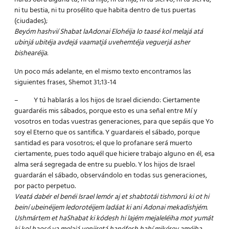
ni tu bestia, ni tu prosélito que habita dentro de tus puertas
(ciudades);
Beyóm hashvií Shabat laAdonai Elohéija lo taasé kol melajá atá
ubinjá ubitéja avdejá vaamatjá uvehemtéja veguerjá asher
bishearéija.
Un poco más adelante, en el mismo texto encontramos las
siguientes frases, Shemot 31;13-14
– Y tú hablarás a los hijos de Israel diciendo: Ciertamente
guardaréis mis sábados, porque esto es una señal entre Mí y
vosotros en todas vuestras generaciones, para que sepáis que Yo
soy el Eterno que os santifica. Y guardareis el sábado, porque
santidad es para vosotros; el que lo profanare será muerto
ciertamente, pues todo aquél que hiciere trabajo alguno en él, esa
alma será segregada de entre su pueblo. Y los hijos de Israel
guardarán el sábado, observándolo en todas sus generaciones,
por pacto perpetuo.
Veatá dabér el benéi Israel lemór aj et shabtotái tishmorú ki ot hi
beiní ubeinéijem ledorotéijem ladáat ki ani Adonai mekadishjém.
Ushmártem et haShabat ki kódesh hi lajém mejaleléiha mot yumát