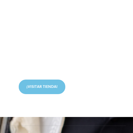
Conoce nuestra tienda
En nuestra tienda tenemos libros digitales, cursos,
artículos judíos y mucho más.
¡VISITAR TIENDA!