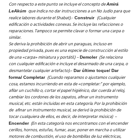
Con respecto a este punto se incluye el concepto de
Amirá
que indica no dar instrucciones a un No Judío para que
LeAkúm
realice labores durante el Shabat).-
(Cualquier
Construir
edificación o actividades conexas. Se incluye las refacciones o
reparaciones. Tampoco se permite clavar o formar una carpa o
similar.
Se deriva la prohibición de abrir un paraguas, incluso en
propiedad privada, pues es una especie de construcción al estilo
de una «carpa» miniatura y portátil.) –
(Se relaciona
Demoler
con cualquier edificación e incluye el desarmado de una carpa, o
desmantelar cualquier artefacto).
–
Dar último toque/ Dar
(Cuando reparamos o ajustamos cualquier
forma/ Completar
cosa, estamos incurriendo en esta de «completar:” por ejemplo,
afilar un cuchillo o, cortar el papel higiénico, dar cuerda al reloj,
cambiar los cordones de los zapatos, afinar un instrumento
musical, etc. están incluidas en esta categoría. Por la prohibición
de afinar un instrumento musical, se derivó la prohibición de
tocar cualquiera de ellos, es decir, de interpretar música)
–
(En esta categoría nos encontramos con el encender
Encender
cerillos, hornos, estufas, fumar, asar, poner en marcha o utilizar
motores de combustión, el uso de bombillas de luz eléctricas,