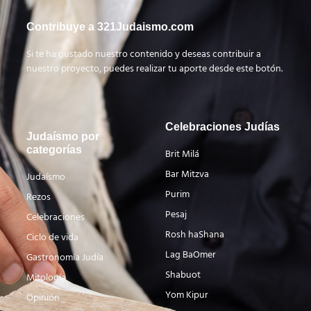
Contribuye a 321Judaismo.com
Si te ha gustado nuestro contenido y deseas contribuir a
nuestro proyecto, puedes realizar tu aporte desde este botón.
Celebraciones Judías
Judaísmo por
categorías
Brit Milá
Bar Mitzva
Judaísmo
Purim
Rezos
Pesaj
Celebraciones
Rosh haShana
Ciclo de vida
Lag BaOmer
Gastronomía Judía
Shabuot
Mitología
Yom Kipur
Opinión