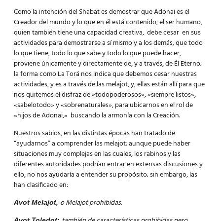
Como la intención del Shabat es demostrar que Adonai es el
Creador del mundo y lo que en él está contenido, el ser humano,
quien también tiene una capacidad creativa, debe cesar en sus
actividades para demostrarse a sí mismo y a los demás, que todo
lo que tiene, todo lo que sabe y todo lo que puede hacer,
proviene únicamente y directamente de, y a través, de Él Eterno;
la forma como La Torá nos indica que debemos cesar nuestras
actividades, y es a través de las melajot, y, ellas están allí para que
nos quitemos el disfraz de «todopoderosos», «siempre listos»,
«sabelotodo» y «sobrenaturales», para ubicarnos en el rol de
«hijos de Adonai,» buscando la armonía con la Creación.
Nuestros sabios, en las distintas épocas han tratado de
“ayudarnos” a comprender las melajot: aunque puede haber
situaciones muy complejas en las cuales, los rabinos y las
diferentes autoridades podrían entrar en extensas discusiones y
ello, no nos ayudaría a entender su propósito; sin embargo, las
han clasificado en:
o Melajot prohibidas
.
Avot Melajot,
también de características prohibidas pero
Avot Toledot: