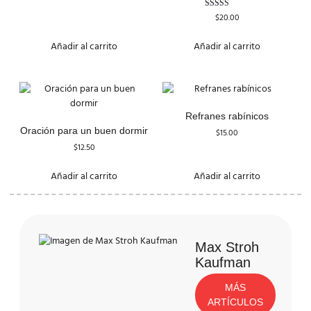
Valorado
$
20.00
con
3.00
de 5
Añadir al carrito
Añadir al carrito
Refranes rabínicos
Oración para un buen dormir
$
15.00
$
12.50
Añadir al carrito
Añadir al carrito
Max Stroh
Kaufman
MÁS
ARTÍCULOS