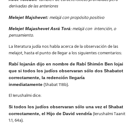
derivadas de las anteriores
melajá con propósito positivo
Melejet Majshevet:
: melajá con intención, o
Melejet Majashevet Asrá Torá
pensamiento.
La literatura judía nos habla acerca de la observación de las
melajot, hasta el punto de llegar a los siguientes comentarios:
Rabí Iojanán dijo en nombre de Rabí Shimón Ben Iojai
que si todos los judíos observaran sólo dos Shabatot
correctamente, la redención llegaría
(Shabat 118b).
inmediatamente
El Ierushalmi dice:
Si todos los judíos observaran sólo una vez el Shabat
(Ierushalmi Taanit
correctamente, el Hijo de David vendría
1:1, 64a).