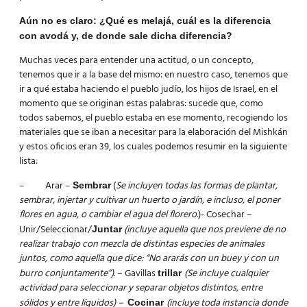
Aún no es claro: ¿Qué es melajá, cuál es la diferencia
con avodá y, de donde sale dicha diferencia?
Muchas veces para entender una actitud, o un concepto,
tenemos que ir a la base del mismo: en nuestro caso, tenemos que
ir a qué estaba haciendo el pueblo judío, los hijos de Israel, en el
momento que se originan estas palabras: sucede que, como
todos sabemos, el pueblo estaba en ese momento, recogiendo los
materiales que se iban a necesitar para la elaboración del Mishkán
y estos oficios eran 39, los cuales podemos resumir en la siguiente
lista:
– Arar –
(
Se incluyen todas las formas de plantar,
Sembrar
sembrar, injertar y cultivar un huerto o jardín, e incluso, el poner
flores en agua, o cambiar el agua del florero.
)- Cosechar –
Unir/Seleccionar/
(incluye aquella que nos previene de no
Juntar
realizar trabajo con mezcla de distintas especies de animales
juntos, como aquella que dice: “No ararás con un buey y con un
burro conjuntamente”).
– Gavillas
(Se incluye cualquier
trillar
actividad para seleccionar y separar objetos distintos, entre
sólidos y entre líquidos) –
(incluye toda instancia donde
Cocinar