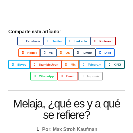
Comparte este artículo:
Facebook
Twitter
LinkedIn
Pinterest
Reddit
VK
OK
Tumblr
Digg
Skype
StumbleUpon
Mix
Telegram
XING
WhatsApp
Email
Imprimir
Melaja, ¿qué es y a qué
se refiere?
Por:
Max Stroh Kaufman