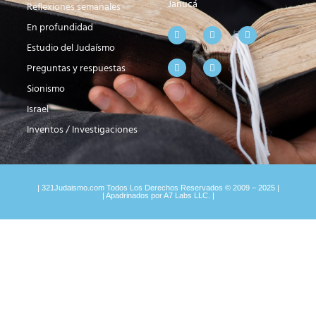
Janucá
Reflexiones semanales
En profundidad
Estudio del Judaísmo
Preguntas y respuestas
Sionismo
Israel
Inventos / Investigaciones
| 321Judaismo.com Todos Los Derechos Reservados © 2009 – 2025 |
| Apadrinados por A7 Labs LLC. |