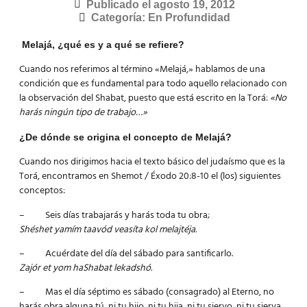
Publicado el
agosto 19, 2012
Categoría:
En Profundidad
Melajá, ¿qué es y a qué se refiere?
Cuando nos referimos al término «Melajá,» hablamos de una
condición que es fundamental para todo aquello relacionado con
la observación del Shabat, puesto que está escrito en la Torá:
«No
harás ningún tipo de trabajo…»
¿De dónde se origina el concepto de Melajá?
Cuando nos dirigimos hacia el texto básico del judaísmo que es la
Torá, encontramos en Shemot / Éxodo 20:8-10 el (los) siguientes
conceptos:
– Seis días trabajarás y harás toda tu obra;
Shéshet yamím taavód veasíta kol melajtéja.
– Acuérdate del día del sábado para santificarlo.
Zajór et yom haShabat lekadshó.
– Mas el día séptimo es sábado (consagrado) al Eterno, no
harás obra alguna tú, ni tu hijo, ni tu hija, ni tu siervo, ni tu sierva,