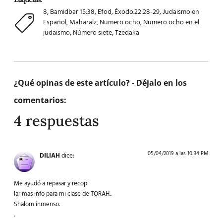
8
,
Bamidbar 15:38
,
Efod
,
Éxodo.22:28-29
,
Judaismo en
Español
,
Maharalz
,
Numero ocho
,
Numero ocho en el
judaismo
,
Número siete
,
Tzedaka
¿Qué opinas de este artículo? - Déjalo en los
comentarios:
4 respuestas
05/04/2019 a las 10:34 PM
DILIAH
dice:
Me ayudó a repasar y recopi
lar mas info para mi clase de TORAH..
Shalom inmenso.
.