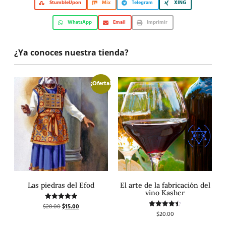
StumbleUpon
Mix
Telegram
XING
WhatsApp
Email
Imprimir
¿Ya conoces nuestra tienda?
¡Oferta!
Las piedras del Efod
El arte de la fabricación del
vino Kasher
$
20.00
$
15.00
Valorado
con
$
20.00
Valorado
5.00
con
de 5
4.50