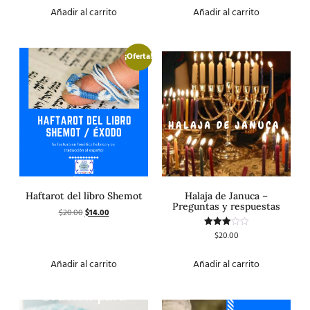
de 5
Añadir al carrito
Añadir al carrito
¡Oferta!
Haftarot del libro Shemot
Halaja de Januca –
Preguntas y respuestas
$
20.00
$
14.00
$
20.00
Valorado
con
3.00
de 5
Añadir al carrito
Añadir al carrito