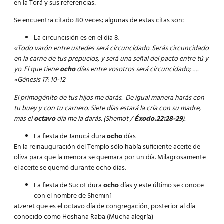
en la Torá y sus referencias:
Se encuentra citado 80 veces; algunas de estas citas son:
La circuncisión es en el día 8.
«Todo varón entre ustedes será circuncidado. Serás circuncidado
en la carne de tus prepucios, y será una señal del pacto entre tú y
yo. El que tiene
ocho
días entre vosotros será circuncidado; ….
«Génesis 17: 10-12
El primogénito de tus hijos me darás
.
De igual manera harás con
tu buey y con tu carnero. Siete días estará la cría con su madre,
mas el
octavo
día me la darás.
(Shemot /
Éxodo.22:28-29
).
La fiesta de Janucá dura
ocho
días
En la reinauguración del Templo sólo había suficiente aceite de
oliva para que la menora se quemara por un día. Milagrosamente
el aceite se quemó durante ocho días.
La fiesta de Sucot dura
ocho
días y este último se conoce
con el nombre de Sheminí
atzeret que es el octavo día de congregación, posterior al día
conocido como Hoshana Raba (Mucha alegría)