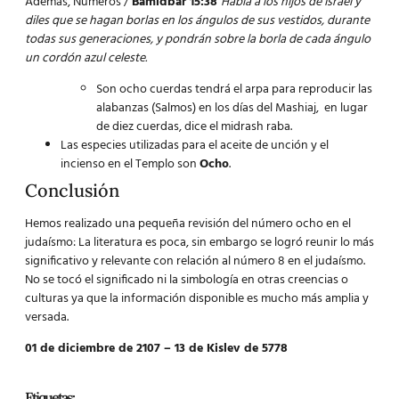
Además, Números /
Bamidbar 15:38
Habla a los hijos de Israel y
diles que se hagan borlas en los ángulos de sus vestidos, durante
todas sus generaciones, y pondrán sobre la borla de cada ángulo
un cordón azul celeste.
Son ocho cuerdas tendrá el arpa para reproducir las
alabanzas (Salmos) en los días del Mashiaj, en lugar
de diez cuerdas, dice el midrash raba.
Las especies utilizadas para el aceite de unción y el
incienso en el Templo son
Ocho
.
Conclusión
Hemos realizado una pequeña revisión del número ocho en el
judaísmo: La literatura es poca, sin embargo se logró reunir lo más
significativo y relevante con relación al número 8 en el judaísmo.
No se tocó el significado ni la simbología en otras creencias o
culturas ya que la información disponible es mucho más amplia y
versada.
01 de diciembre de 2107 – 13 de Kislev de 5778
Etiquetas: