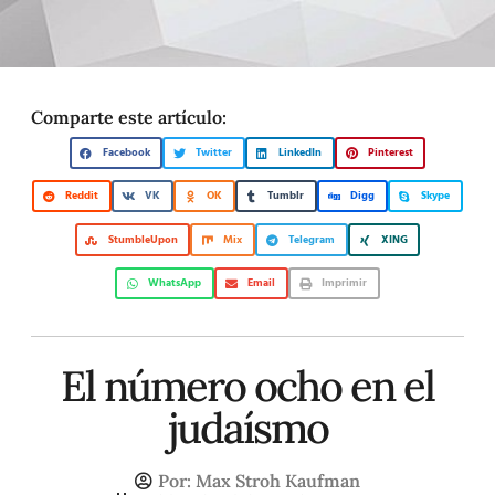
Comparte este artículo:
Facebook
Twitter
LinkedIn
Pinterest
Reddit
VK
OK
Tumblr
Digg
Skype
StumbleUpon
Mix
Telegram
XING
WhatsApp
Email
Imprimir
El número ocho en el
judaísmo
Por:
Max Stroh Kaufman