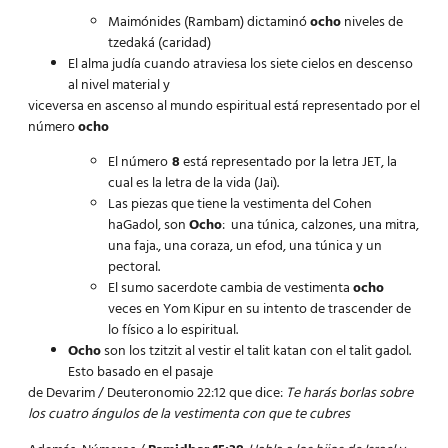
Maimónides (Rambam) dictaminó
ocho
niveles de
tzedaká (caridad)
El alma judía cuando atraviesa los siete cielos en descenso
al nivel material y
viceversa en ascenso al mundo espiritual está representado por el
número
ocho
El número
8
está representado por la letra JET, la
cual es la letra de la vida (Jai).
Las piezas que tiene la vestimenta del Cohen
haGadol, son
Ocho
: una túnica, calzones, una mitra,
una faja., una coraza,
un efod
, una túnica y un
pectoral.
El sumo sacerdote cambia de vestimenta
ocho
veces en Yom Kipur en su intento de trascender de
lo físico a lo espiritual.
Ocho
son los tzitzit al vestir el talit katan con el talit gadol.
Esto basado en el pasaje
de Devarim / Deuteronomio 22:12 que dice:
Te harás borlas sobre
los cuatro ángulos de la vestimenta con que te cubres