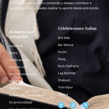
Si te ha gustado nuestro contenido y deseas contribuir a
nuestro proyecto, puedes realizar tu aporte desde este botón.
Celebraciones Judías
Judaísmo por
categorías
Brit Milá
Bar Mitzva
Judaísmo
Purim
Rezos
Pesaj
Celebraciones
Rosh haShana
Ciclo de vida
Lag BaOmer
Gastronomía Judía
Shabuot
Mitología
Yom Kipur
Opinión
Janucá
Reflexiones semanales
En profundidad