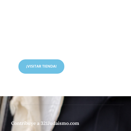
Conoce nuestra tienda
En nuestra tienda tenemos libros digitales, cursos,
artículos judíos y mucho más.
¡VISITAR TIENDA!
Contribuye a 321Judaismo.com