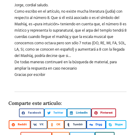
Jorge, cordial saludo.
Como escribo en el artículo, no existe mucha literatura (judía) con
respecto al número 8. Que si él está asociado o es el símbolo del
Mashíaj, es «pura intuición» teniendo en cuenta que, el número 8 es
místico y representa lo supranatural, que el arpa del templo tendrá 8
cuerdas cuando llegue el mashíaj y que la escala musical que
conocemos como octava pero son sólo 7 notas (DO, RE, MI, FA, SOL,
LA, SI, como se conocen en español) y aumentará a 8 con la llegada
del Mashíaj, podría decirse que si…
De todas maneras continuaré en la búsqueda de material, para
ampliar la respuesta en caso necesario
Gracias por escribir
Comparte este artículo:
Facebook
Twitter
LinkedIn
Pinterest
Reddit
VK
OK
Tumblr
Digg
Skype