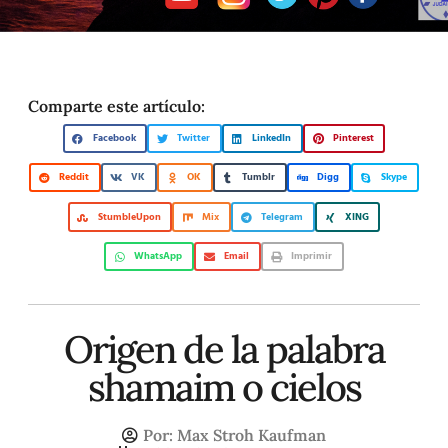
Comparte este artículo:
Facebook
Twitter
LinkedIn
Pinterest
Reddit
VK
OK
Tumblr
Digg
Skype
StumbleUpon
Mix
Telegram
XING
WhatsApp
Email
Imprimir
Origen de la palabra
shamaim o cielos
Por:
Max Stroh Kaufman