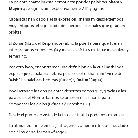
La palabra shamaim está compuesta por dos palabras:
Sham
y
Mayim
que significan, respectivamente Allá y aguas.
Cabalistas han dado a esta expresión, shamaim, desde tiempos
muy antiguos, el significado de cuerpos celestiales que giran en
órbitas.
El Zohar (libro del Resplandor) abrió la puerta para que fueran
interpretados como nergía y masa; espíritu y materia; masculino y
femenino.
Por otro lado, encontramos una definición en la cual Rashi nos
explica que la palabra hebrea para el cielo, ‘shamaim,’ viene de
‘Aish’
las palabras hebreas (fuego) y
‘máim’
(agua)
Involucrando las dos palabras descritas vemos que, gracias a las
palabras del Eterno, los dos se unieron en armonía para
compensar los cielos (Génesis / Bereshit 1: 8) .
Desde el punto de vista de la física actual, lo podemos mirar asi:
La atmósfera tiene en ella, nitrógeno, componente que mezclado
con el oxígeno forman «fuego»…