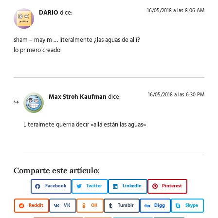
16/05/2018 a las 8:06 AM
DARIO
dice:
sham – mayim … literalmente ¿las aguas de allí?
lo primero creado
16/05/2018 a las 6:30 PM
Max Stroh Kaufman
dice:
Literalmete querria decir «allá están las aguas»
Comparte este artículo:
Facebook
Twitter
LinkedIn
Pinterest
Reddit
VK
OK
Tumblr
Digg
Skype