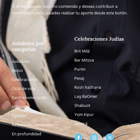
Si te ha gustado nuestro contenido y deseas contribuir a
nuestro proyecto, puedes realizar tu aporte desde este botón.
Celebraciones Judías
Judaísmo por
categorías
Brit Milá
Bar Mitzva
Judaísmo
Purim
Rezos
Pesaj
Celebraciones
Rosh haShana
Ciclo de vida
Lag BaOmer
Gastronomía Judía
Shabuot
Mitología
Yom Kipur
Opinión
Janucá
Reflexiones semanales
En profundidad