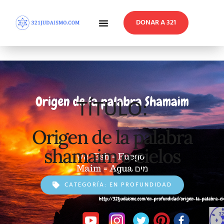
DONAR A 321
En Profundidad
Reflexiones Semanales
TÍTULO:
Origen de la palabra
shamaim o cielos
CATEGORÍA:
EN PROFUNDIDAD