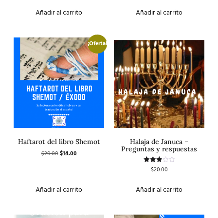
de 5
4.50
de 5
Añadir al carrito
Añadir al carrito
¡Oferta!
Haftarot del libro Shemot
Halaja de Januca –
Preguntas y respuestas
$
20.00
$
14.00
$
20.00
Valorado
con
3.00
de 5
Añadir al carrito
Añadir al carrito