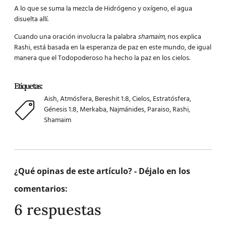
A lo que se suma la mezcla de Hidrógeno y oxígeno, el agua
disuelta allí.
Cuando una oración involucra la palabra
shamaim
, nos explica
Rashi, está basada en la esperanza de paz en este mundo, de igual
manera que el Todopoderoso ha hecho la paz en los cielos.
Etiquetas:
Aish
,
Atmósfera
,
Bereshit 1:8
,
Cielos
,
Estratósfera
,
Génesis 1:8
,
Merkaba
,
Najmánides
,
Paraiso
,
Rashi
,
Shamaim
¿Qué opinas de este artículo? - Déjalo en los
comentarios:
6 respuestas