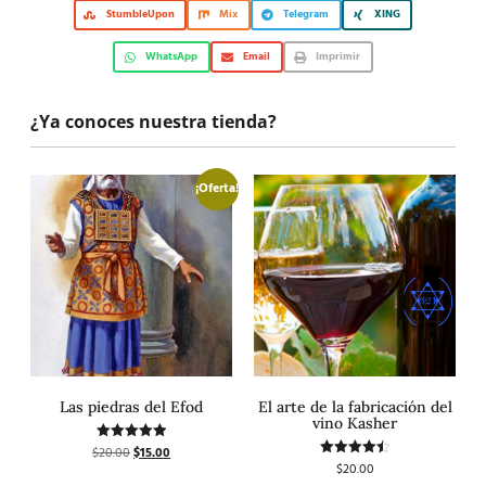
StumbleUpon
Mix
Telegram
XING
WhatsApp
Email
Imprimir
¿Ya conoces nuestra tienda?
¡Oferta!
Las piedras del Efod
El arte de la fabricación del
vino Kasher
$
20.00
$
15.00
Valorado
con
$
20.00
Valorado
5.00
con