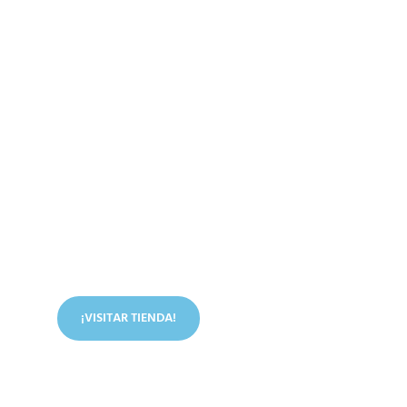
Conoce nuestra tienda
En nuestra tienda tenemos libros digitales, cursos,
artículos judíos y mucho más.
¡VISITAR TIENDA!