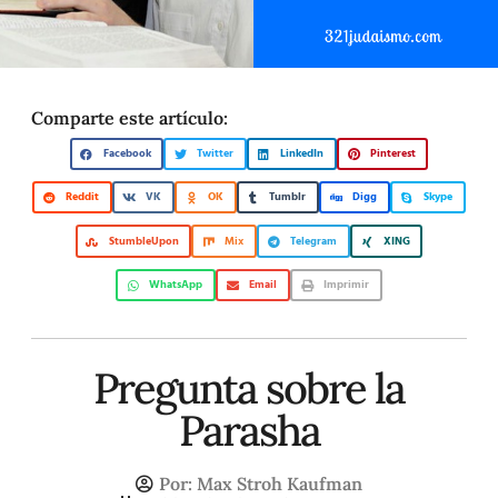
Comparte este artículo:
Facebook
Twitter
LinkedIn
Pinterest
Reddit
VK
OK
Tumblr
Digg
Skype
StumbleUpon
Mix
Telegram
XING
WhatsApp
Email
Imprimir
Pregunta sobre la
Parasha
Por:
Max Stroh Kaufman