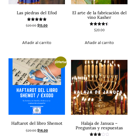
Las piedras del Efod
El arte de la fabricación del
vino Kasher
$
20.00
$
15.00
Valorado
con
$
20.00
Valorado
5.00
con
de 5
4.50
de 5
Añadir al carrito
Añadir al carrito
¡Oferta!
Haftarot del libro Shemot
Halaja de Januca –
Preguntas y respuestas
$
20.00
$
14.00