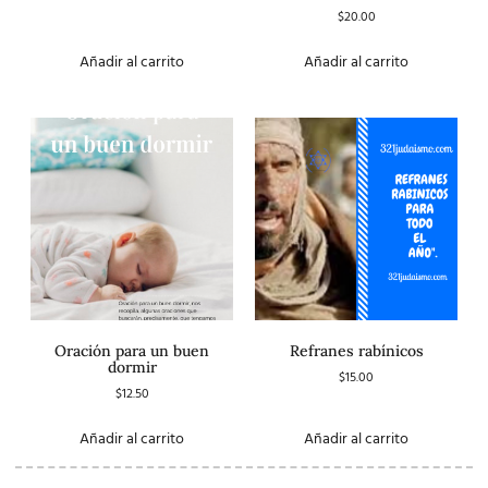
$
20.00
Valorado
con
3.00
de 5
Añadir al carrito
Añadir al carrito
Oración para un buen
Refranes rabínicos
dormir
$
15.00
$
12.50
Añadir al carrito
Añadir al carrito