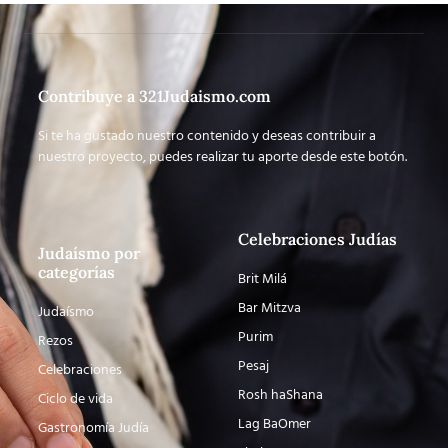
Contribuye a 321Judaismo.com
Si te ha gustado nuestro contenido y deseas contribuir a
nuestro proyecto, puedes realizar tu aporte desde este botón.
Celebraciones Judías
Judaísmo por
categorías
Brit Milá
Bar Mitzva
Judaísmo
Purim
Rezos
Pesaj
Celebraciones
Rosh haShana
Ciclo de vida
Lag BaOmer
Gastronomía Judía