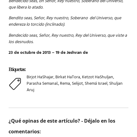
Bendecido seas, oh Señor, Rey nuestro, Soberano del Universo,
que libera lo atado.
Bendito seas, Señor, Rey nuestro, Soberano del Universo, que
endereza lo torcido (inclinado).
Bendecido seas, Señor, Rey nuestro, Rey del Universo, que viste a
los desnudos
.
23 de octubre de 2013 – 19 de Jeshvan de
Etiquetas:
Birjot HaShajar
,
Birkat HaTora
,
Ketzot HaShuljan
,
Parasha Semanal.
,
Rema
,
Selijot
,
Shemá Israel
,
Shuljan
Aruj
¿Qué opinas de este artículo? - Déjalo en los
comentarios: