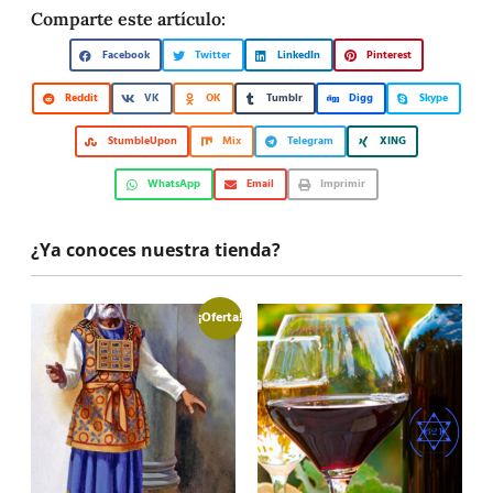
Comparte este artículo:
Facebook
Twitter
LinkedIn
Pinterest
Reddit
VK
OK
Tumblr
Digg
Skype
StumbleUpon
Mix
Telegram
XING
WhatsApp
Email
Imprimir
¿Ya conoces nuestra tienda?
¡Oferta!