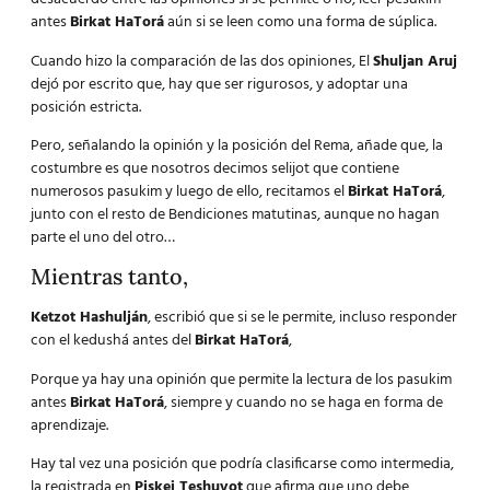
antes
Birkat HaTorá
aún si se leen como una forma de súplica.
Cuando hizo la comparación de las dos opiniones, El
Shuljan Aruj
dejó por escrito que, hay que ser rigurosos, y adoptar una
posición estricta.
Pero, señalando la opinión y la posición del Rema, añade que, la
costumbre es que nosotros decimos selijot que contiene
numerosos pasukim y luego de ello, recitamos el
Birkat HaTorá
,
junto con el resto de Bendiciones matutinas, aunque no hagan
parte el uno del otro…
Mientras tanto,
Ketzot Hashulján
, escribió que si se le permite, incluso responder
con el kedushá antes del
Birkat HaTorá
,
Porque ya hay una opinión que permite la lectura de los pasukim
antes
Birkat HaTorá
, siempre y cuando no se haga en forma de
aprendizaje.
Hay tal vez una posición que podría clasificarse como intermedia,
la registrada en
Piskei Teshuvot
que afirma que uno debe