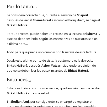
Por lo tanto…
Se considera correcto que, durante el servicio de
Shajarit
después de leer el
Shema
Israel
así como el Barúj Shem, se haga el
Birkat HaTorá…
Porque a veces, puede haber un retraso en la lectura del
Shema
, y
este no debe ser leído, según las enseñanzas de nuestros sabios,
a última hora…
Todo para que pueda uno cumplir con la mitzvá de esta lectura.
Desde este último punto de vista, la costumbre es la de recitar
Birkat HaTorá
, después
Asher Yatzar
, siguiendo la opinión de
que no se deben leer los pasukim, antes de
Birkat Hatorá.
Entonces,,,
Esto concluiría, como consecuencia, que también hay que recitar
Birkat HaTorá
antes de selijot.
El
Shulján Aruj
, por consiguiente, se encargó de registrar el
desacuerdo entre las opiniones si se permite o no, leer pesukim