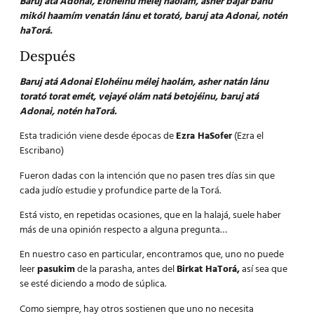
Baruj ata Adonai, Elohéinu mélej haolám, asher bajar bánu
mikól haamím venatán lánu et torató, baruj ata Adonai, notén
haTorá.
Después
Baruj atá Adonai Elohéinu mélej haolám, asher natán lánu
torató torat emét, vejayé olám natá betojéinu, baruj atá
Adonai, notén haTorá.
Esta tradición viene desde épocas de
Ezra HaSofer
(Ezra el
Escribano)
Fueron dadas con la intención que no pasen tres días sin que
cada judío estudie y profundice parte de la Torá.
Está visto, en repetidas ocasiones, que en la halajá, suele haber
más de una opinión respecto a alguna pregunta…
En nuestro caso en particular, encontramos que, uno no puede
leer
pasukim
de la parasha, antes del
Birkat HaTorá,
así sea que
se esté diciendo a modo de súplica.
Como siempre, hay otros sostienen que uno no necesita