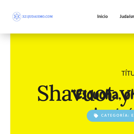
Inicio
Judaís
TÍT
Shavuot y
CATEGORÍA: