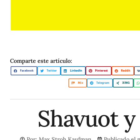
Comparte este artículo:
Facebook
Twitter
LinkedIn
Pinterest
Reddit
Mix
Telegram
XING
Shavuot y
Por:
Max Stroh Kaufman
Publicado el