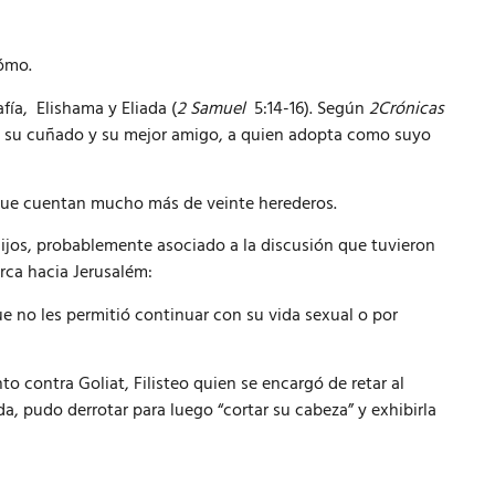
ómo.
fía, Elishama y Eliada (
2 Samuel
5:14-16). Según
2Crónicas
han, su cuñado y su mejor amigo, a quien adopta como suyo
 que cuentan mucho más de veinte herederos.
hijos, probablemente asociado a la discusión que tuvieron
Arca hacia Jerusalém:
ue no les permitió continuar con su vida sexual o por
o contra Goliat, Filisteo quien se encargó de retar al
a, pudo derrotar para luego “cortar su cabeza” y exhibirla