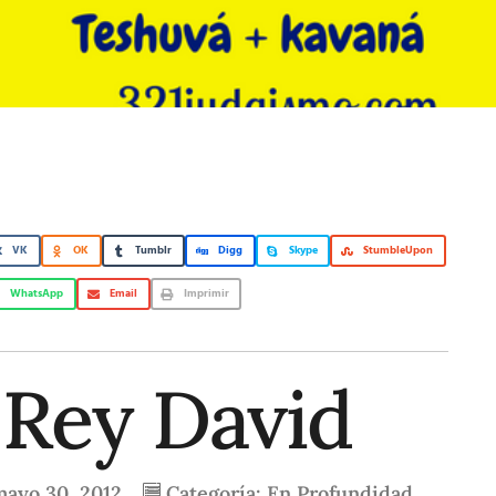
VK
OK
Tumblr
Digg
Skype
StumbleUpon
WhatsApp
Email
Imprimir
 Rey David
mayo 30, 2012
Categoría:
En Profundidad