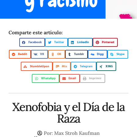
Comparte este artículo:
Facebook
Twitter
LinkedIn
Pinterest
Reddit
VK
OK
Tumblr
Digg
Skype
StumbleUpon
Mix
Telegram
XING
WhatsApp
Email
Imprimir
Xenofobia y el Día de la
Raza
Por:
Max Stroh Kaufman