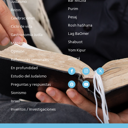
Bar Mitzva
Judaísmo
Purim
Rezos
Pesaj
Celebraciones
Rosh haShana
Ciclo de vida
Lag BaOmer
Gastronomía Judía
Shabuot
Mitología
Yom Kipur
Opinión
Janucá
Reflexiones semanales
En profundidad
Estudio del Judaísmo
Preguntas y respuestas
Sionismo
Israel
Inventos / Investigaciones