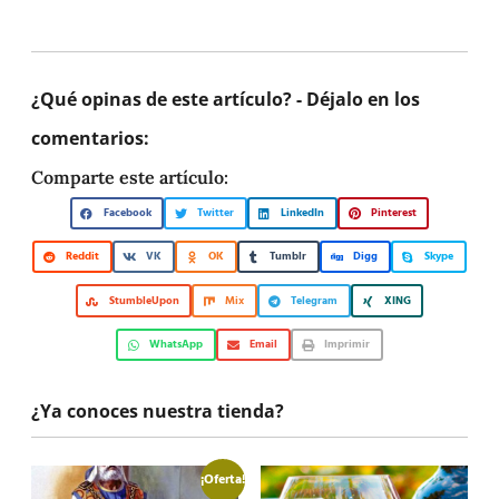
¿Qué opinas de este artículo? - Déjalo en los
comentarios:
Comparte este artículo:
Facebook
Twitter
LinkedIn
Pinterest
Reddit
VK
OK
Tumblr
Digg
Skype
StumbleUpon
Mix
Telegram
XING
WhatsApp
Email
Imprimir
¿Ya conoces nuestra tienda?
¡Oferta!