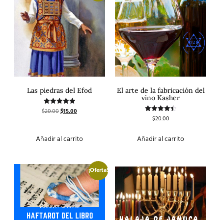
Las piedras del Efod
El arte de la fabricación del
vino Kasher
$
20.00
$
15.00
Valorado
con
$
20.00
Valorado
5.00
con
de 5
4.50
de 5
Añadir al carrito
Añadir al carrito
¡Oferta!