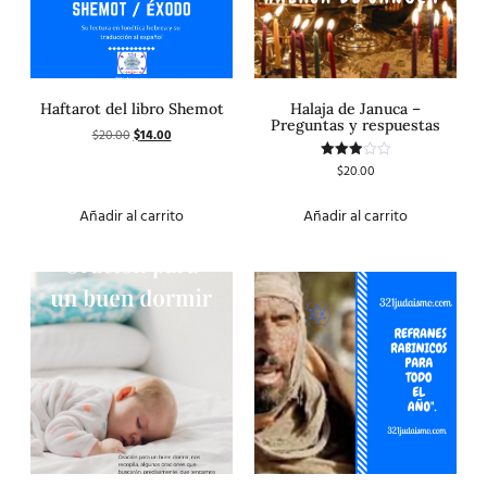
Haftarot del libro Shemot
Halaja de Januca –
Preguntas y respuestas
$
20.00
$
14.00
$
20.00
Valorado
con
3.00
de 5
Añadir al carrito
Añadir al carrito