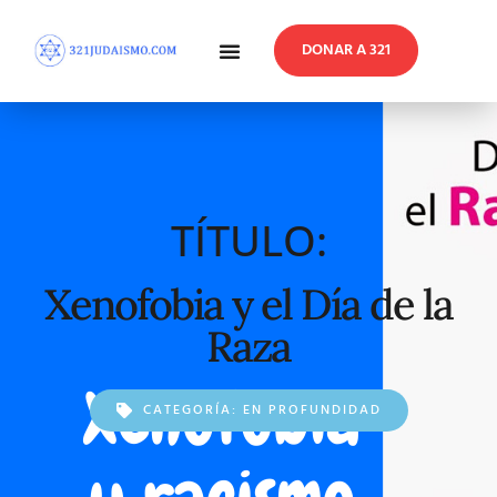
DONAR A 321
En Profundidad
Reflexiones Semanales
TÍTULO:
Xenofobia y el Día de la
Raza
CATEGORÍA:
EN PROFUNDIDAD