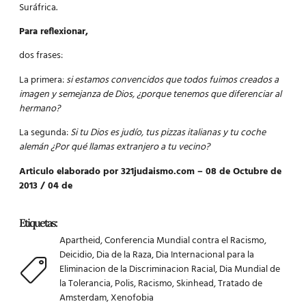
Suráfrica.
Para reflexionar,
dos frases:
La primera:
si estamos convencidos que todos fuimos creados a
imagen y semejanza de Dios, ¿porque tenemos que diferenciar al
hermano?
La segunda:
Si tu Dios es judío, tus pizzas italianas y tu coche
alemán ¿Por qué llamas extranjero a tu vecino?
Articulo elaborado por 321judaismo.com – 08 de Octubre de
2013 / 04 de
Etiquetas:
Apartheid
,
Conferencia Mundial contra el Racismo
,
Deicidio
,
Dia de la Raza
,
Dia Internacional para la
Eliminacion de la Discriminacion Racial
,
Dia Mundial de
la Tolerancia
,
Polis
,
Racismo
,
Skinhead
,
Tratado de
Amsterdam
,
Xenofobia