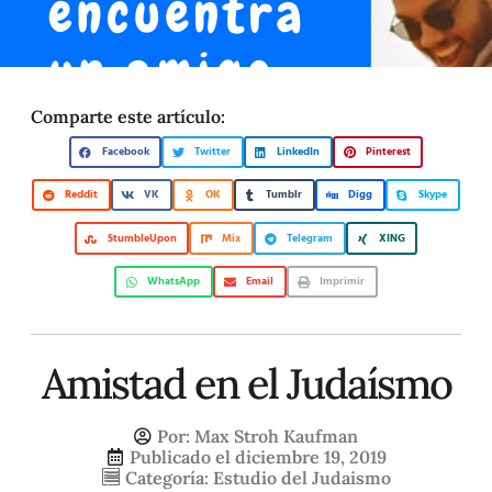
Comparte este artículo:
Facebook
Twitter
LinkedIn
Pinterest
Reddit
VK
OK
Tumblr
Digg
Skype
StumbleUpon
Mix
Telegram
XING
WhatsApp
Email
Imprimir
Amistad en el Judaísmo
Por:
Max Stroh Kaufman
Publicado el
diciembre 19, 2019
Categoría:
Estudio del Judaismo