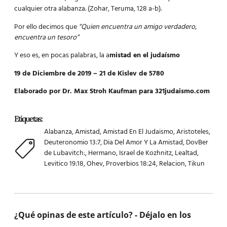
cualquier otra alabanza. (Zohar, Teruma, 128 a-b).
Por ello decimos que
“Quien encuentra un amigo verdadero,
encuentra un tesoro”
Y eso es, en pocas palabras, la a
mistad en el judaísmo
19 de Diciembre de 2019 – 21 de Kislev de 5780
Elaborado por Dr. Max Stroh Kaufman para 321judaismo.com
Etiquetas:
Alabanza
,
Amistad
,
Amistad En El Judaismo
,
Aristoteles
,
Deuteronomio 13:7
,
Dia Del Amor Y La Amistad
,
DovBer
de Lubavitch:
,
Hermano
,
Israel de Kozhnitz
,
Lealtad
,
Levitico 19:18
,
Ohev
,
Proverbios 18:24
,
Relacion
,
Tikun
¿Qué opinas de este artículo? - Déjalo en los