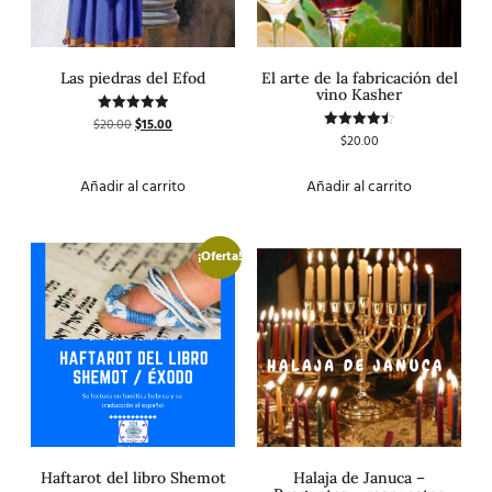
Las piedras del Efod
El arte de la fabricación del
vino Kasher
$
20.00
$
15.00
Valorado
con
$
20.00
Valorado
5.00
con
de 5
4.50
de 5
Añadir al carrito
Añadir al carrito
¡Oferta!
Haftarot del libro Shemot
Halaja de Januca –