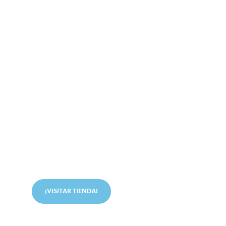
Conoce nuestra tienda
En nuestra tienda tenemos libros digitales, cursos,
artículos judíos y mucho más.
¡VISITAR TIENDA!