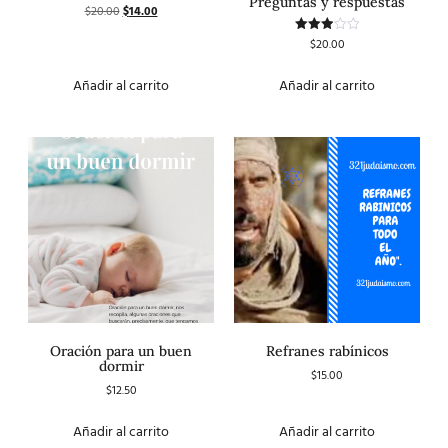
Preguntas y respuestas
$
20.00
$
14.00
$
20.00
Valorado
con
3.00
de 5
Añadir al carrito
Añadir al carrito
Oración para un buen
Refranes rabínicos
dormir
$
15.00
$
12.50
Añadir al carrito
Añadir al carrito