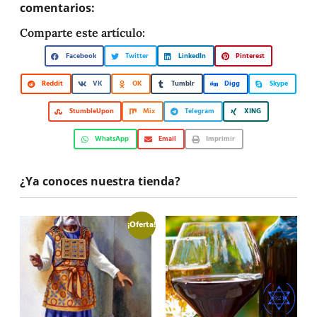
comentarios:
Comparte este artículo:
Facebook
Twitter
LinkedIn
Pinterest
Reddit
VK
OK
Tumblr
Digg
Skype
StumbleUpon
Mix
Telegram
XING
WhatsApp
Email
Imprimir
¿Ya conoces nuestra tienda?
¡Oferta!