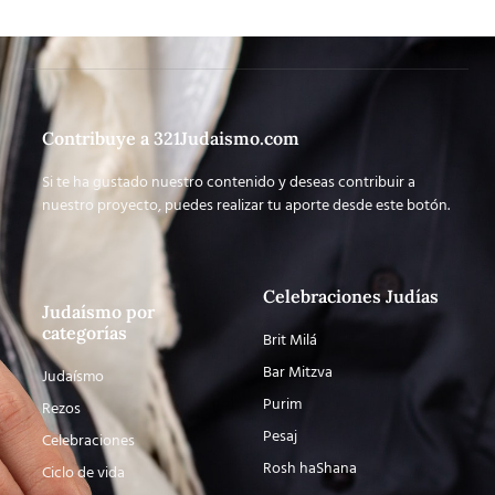
Contribuye a 321Judaismo.com
Si te ha gustado nuestro contenido y deseas contribuir a
nuestro proyecto, puedes realizar tu aporte desde este botón.
Celebraciones Judías
Judaísmo por
categorías
Brit Milá
Bar Mitzva
Judaísmo
Purim
Rezos
Pesaj
Celebraciones
Rosh haShana
Ciclo de vida