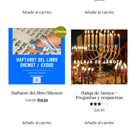
$
20.00
5.00
con
de 5
4.50
de 5
Añadir al carrito
Añadir al carrito
¡Oferta!
Haftarot del libro Shemot
Halaja de Januca –
Preguntas y respuestas
$
20.00
$
14.00
$
20.00
Valorado
con
3.00
de 5
Añadir al carrito
Añadir al carrito