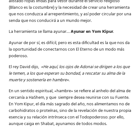
alistado ropas lindas para vestir durante el servicio religioso
(Blanco es la costumbre) y la necesidad de crear una herramienta
que nos conduzca al arrepentimiento, y así poder circular por una
senda que nos conducirá a un mundo mejor.
La herramienta se llama ayunar…
Ayunar en Yom Kipur
.
Ayunar de por sí
,
es difícil, pero es esta dificultad es la que nos da
la oportunidad de conectarnos con El Eterno de un modo más
poderoso.
El rey David dijo,
«He aquí, los ojos de Adonai se dirigen a los que
le temen, a los que esperan su bondad, a rescatar su alma de la
muerte y sostenerla en hambre».
En un sentido espiritual, «hambre» se refiere al anhelo del alma de
cercanía a HaShem, y que siempre desea reunirse con su Fuente.
En Yom Kipur, el día más sagrado del año, nos alimentamos no de
carbohidratos o proteínas, sino de la revelación de nuestra propia
esencia y su relación intrínseca con el Todopoderoso: por ello,
aunque caiga en Shabat, ayunamos de todos modos.