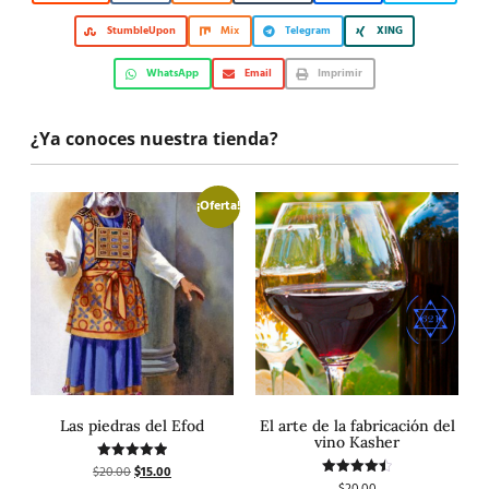
StumbleUpon
Mix
Telegram
XING
WhatsApp
Email
Imprimir
¿Ya conoces nuestra tienda?
¡Oferta!
Las piedras del Efod
El arte de la fabricación del
vino Kasher
$
20.00
$
15.00
Valorado
con
Valorado