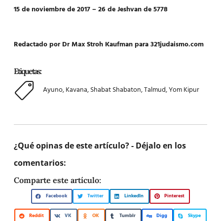
15 de noviembre de 2017 – 26 de Jeshvan de 5778
Redactado por Dr Max Stroh Kaufman para 321judaismo.com
Etiquetas:
Ayuno
,
Kavana
,
Shabat Shabaton
,
Talmud
,
Yom Kipur
¿Qué opinas de este artículo? - Déjalo en los
comentarios:
Comparte este artículo:
Facebook
Twitter
LinkedIn
Pinterest
Reddit
VK
OK
Tumblr
Digg
Skype