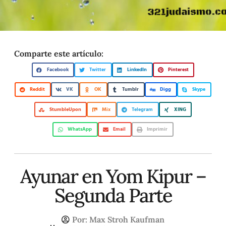
Comparte este artículo:
Facebook
Twitter
LinkedIn
Pinterest
Reddit
VK
OK
Tumblr
Digg
Skype
StumbleUpon
Mix
Telegram
XING
WhatsApp
Email
Imprimir
Ayunar en Yom Kipur –
Segunda Parte
Por:
Max Stroh Kaufman