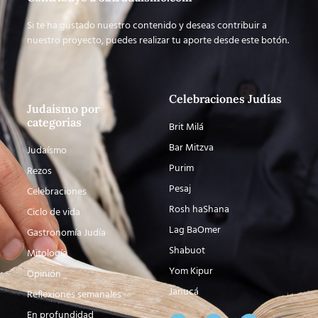
Si te ha gustado nuestro contenido y deseas contribuir a
nuestro proyecto, puedes realizar tu aporte desde este botón.
Celebraciones Judías
Judaísmo por
categorías
Brit Milá
Bar Mitzva
Judaísmo
Purim
Rezos
Pesaj
Celebraciones
Rosh haShana
Ciclo de vida
Lag BaOmer
Gastronomía Judía
Shabuot
Mitología
Yom Kipur
Opinión
Janucá
Reflexiones semanales
En profundidad