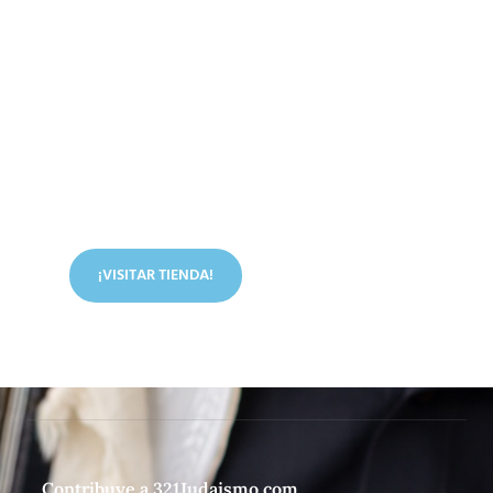
Conoce nuestra tienda
En nuestra tienda tenemos libros digitales, cursos,
artículos judíos y mucho más.
¡VISITAR TIENDA!
Contribuye a 321Judaismo.com