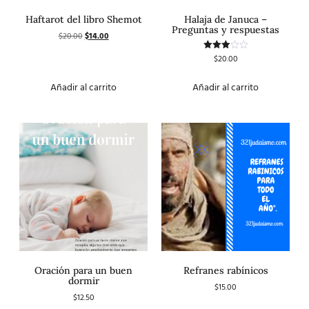
Haftarot del libro Shemot
Halaja de Januca –
Preguntas y respuestas
$
20.00
$
14.00
$
20.00
Valorado
con
3.00
de 5
Añadir al carrito
Añadir al carrito
Oración para un buen
Refranes rabínicos
dormir
$
15.00
$
12.50