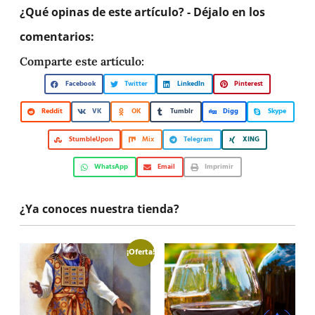
¿Qué opinas de este artículo? - Déjalo en los
comentarios:
Comparte este artículo:
Facebook
Twitter
LinkedIn
Pinterest
Reddit
VK
OK
Tumblr
Digg
Skype
StumbleUpon
Mix
Telegram
XING
WhatsApp
Email
Imprimir
¿Ya conoces nuestra tienda?
¡Oferta!