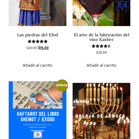
Las piedras del Efod
El arte de la fabricación del
vino Kasher
$
20.00
$
15.00
Valorado
con
$
20.00
Valorado
5.00
con
de 5
4.50
de 5
Añadir al carrito
Añadir al carrito
¡Oferta!