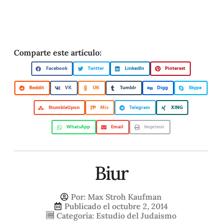
Comparte este artículo:
Facebook
Twitter
LinkedIn
Pinterest
Reddit
VK
OK
Tumblr
Digg
Skype
StumbleUpon
Mix
Telegram
XING
WhatsApp
Email
Imprimir
Biur
Por:
Max Stroh Kaufman
Publicado el
octubre 2, 2014
Categoría:
Estudio del Judaismo