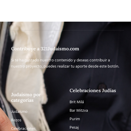
Contribuye a 321Judaismo.com
Si te ha gustado nuestro contenido y deseas contribuir a
nuestro proyecto, puedes realizar tu aporte desde este botón.
Celebraciones Judías
Judaísmo por
categorías
Brit Milá
Bar Mitzva
Judaísmo
Purim
Rezos
Pesaj
Celebraciones