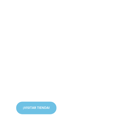
Conoce nuestra tienda
En nuestra tienda tenemos libros digitales, cursos,
artículos judíos y mucho más.
¡VISITAR TIENDA!