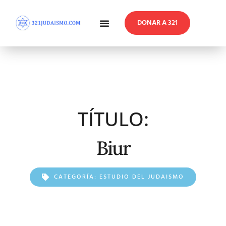
DONAR A 321
En Profundidad
Reflexiones Semanales
TÍTULO:
Biur
CATEGORÍA:
ESTUDIO DEL JUDAISMO