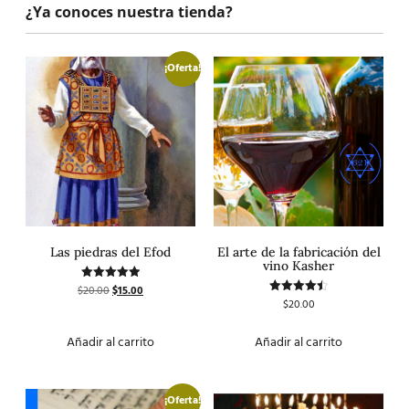
¿Ya conoces nuestra tienda?
¡Oferta!
Las piedras del Efod
El arte de la fabricación del
vino Kasher
$
20.00
$
15.00
Valorado
con
$
20.00
Valorado
5.00
con
de 5
4.50
de 5
Añadir al carrito
Añadir al carrito
¡Oferta!