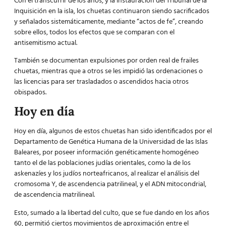
Con el transcurrir de los años, y la instauración del
Tribunal de la
Inquisición
en la isla, los chuetas continuaron siendo sacrificados
y señalados sistemáticamente, mediante “actos de fe”, creando
sobre ellos, todos los efectos que se comparan con el
antisemitismo
actual.
También se documentan expulsiones por orden real de frailes
chuetas, mientras que a otros se les impidió las ordenaciones o
las licencias para ser trasladados o ascendidos hacia otros
obispados.
Hoy en día
Hoy en día, algunos de estos chuetas han sido identificados por el
Departamento de
Genética Humana
de la Universidad de las Islas
Baleares, por poseer información genéticamente homogéneo
tanto el de las poblaciones judías orientales, como la de los
askenazíes y los judíos norteafricanos, al realizar el análisis del
cromosoma Y, de ascendencia patrilineal, y el ADN mitocondrial,
de ascendencia matrilineal.
Esto, sumado a la libertad del culto, que se fue dando en los años
60, permitió ciertos movimientos de aproximación entre el