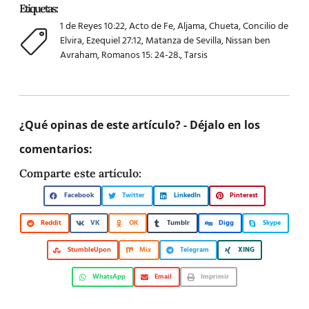
Etiquetas:
1 de Reyes 10:22
,
Acto de Fe
,
Aljama
,
Chueta
,
Concilio de
Elvira
,
Ezequiel 27:12
,
Matanza de Sevilla
,
Nissan ben
Avraham
,
Romanos 15: 24-28.
,
Tarsis
¿Qué opinas de este artículo? - Déjalo en los
comentarios:
Comparte este artículo:
Facebook
Twitter
LinkedIn
Pinterest
Reddit
VK
OK
Tumblr
Digg
Skype
StumbleUpon
Mix
Telegram
XING
WhatsApp
Email
Imprimir