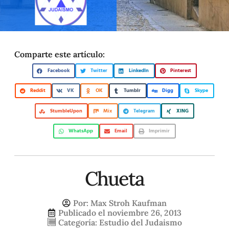
Comparte este artículo:
Facebook
Twitter
LinkedIn
Pinterest
Reddit
VK
OK
Tumblr
Digg
Skype
StumbleUpon
Mix
Telegram
XING
WhatsApp
Email
Imprimir
Chueta
Por:
Max Stroh Kaufman
Publicado el
noviembre 26, 2013
Categoría:
Estudio del Judaismo