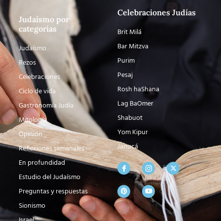
Celebraciones Judías
Judaísmo por
categorías
Brit Milá
Bar Mitzva
Judaísmo
Purim
Rezos
Pesaj
Celebraciones
Rosh haShana
Ciclo de vida
Lag BaOmer
Gastronomía Judía
Shabuot
Mitología
Yom Kipur
Opinión
Janucá
Reflexiones semanales
En profundidad
Estudio del Judaísmo
Preguntas y respuestas
Sionismo
Israel