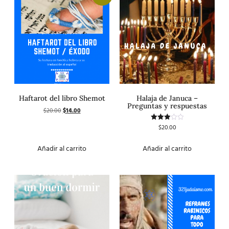
Haftarot del libro Shemot
Halaja de Januca –
Preguntas y respuestas
$
20.00
$
14.00
$
20.00
Valorado
con
3.00
de 5
Añadir al carrito
Añadir al carrito