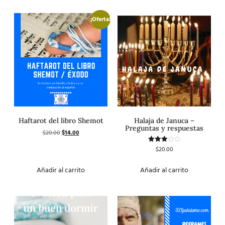
¡Oferta!
Haftarot del libro Shemot
Halaja de Januca –
Preguntas y respuestas
$
20.00
$
14.00
$
20.00
Valorado
con
3.00
de 5
Añadir al carrito
Añadir al carrito