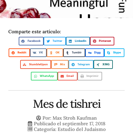
Comparte este artículo:
Facebook
Twitter
LinkedIn
Pinterest
Reddit
VK
OK
Tumblr
Digg
Skype
StumbleUpon
Mix
Telegram
XING
WhatsApp
Email
Imprimir
Mes de tishrei
Por:
Max Stroh Kaufman
Publicado el
septiembre 17, 2018
Categoría:
Estudio del Judaismo