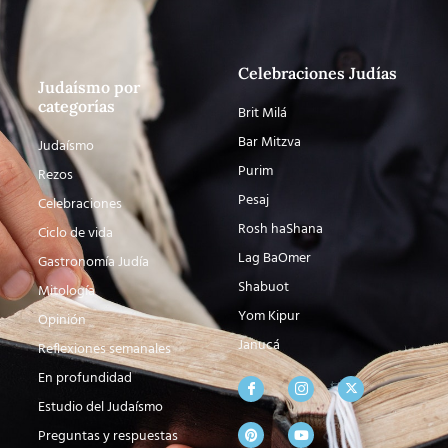
Celebraciones Judías
Judaísmo por
categorías
Brit Milá
Bar Mitzva
Judaísmo
Purim
Rezos
Pesaj
Celebraciones
Rosh haShana
Ciclo de vida
Lag BaOmer
Gastronomía Judía
Shabuot
Mitología
Yom Kipur
Opinión
Janucá
Reflexiones semanales
En profundidad
Estudio del Judaísmo
Preguntas y respuestas