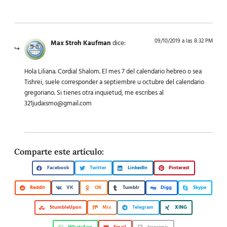
09/10/2019 a las 8:32 PM
Max Stroh Kaufman
dice:
Hola Liliana. Cordial Shalom. El mes 7 del calendario hebreo o sea
Tishrei, suele corresponder a septiembre u octubre del calendario
gregoriano. Si tienes otra inquietud, me escribes al
321judaismo@gmail.com
Comparte este artículo:
Facebook
Twitter
LinkedIn
Pinterest
Reddit
VK
OK
Tumblr
Digg
Skype
StumbleUpon
Mix
Telegram
XING