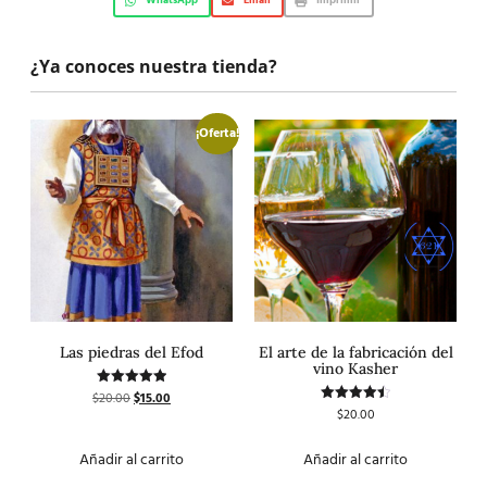
WhatsApp
Email
Imprimir
¿Ya conoces nuestra tienda?
¡Oferta!
Las piedras del Efod
El arte de la fabricación del
vino Kasher
$
20.00
$
15.00
Valorado
con
$
20.00
Valorado
5.00
con
de 5
4.50
de 5
Añadir al carrito
Añadir al carrito