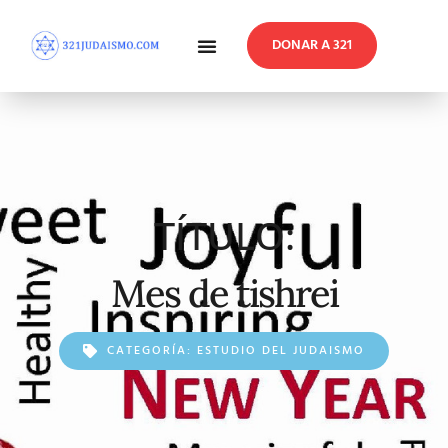
DONAR A 321
En Profundidad
Reflexiones Semanales
TÍTULO:
Mes de tishrei
CATEGORÍA:
ESTUDIO DEL JUDAISMO