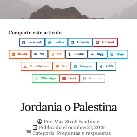
Comparte este artículo:
Facebook
Twitter
LinkedIn
Pinterest
Reddit
VK
OK
Tumblr
Digg
Skype
StumbleUpon
Mix
Telegram
XING
WhatsApp
Email
Imprimir
Jordania o Palestina
Por:
Max Stroh Kaufman
Publicado el
octubre 27, 2019
Categoría:
Preguntas y respuestas