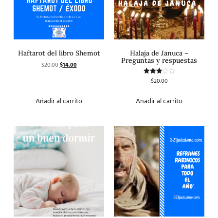
Haftarot del libro Shemot
Halaja de Januca –
Preguntas y respuestas
$
20.00
$
14.00
$
20.00
Valorado
con
3.00
de 5
Añadir al carrito
Añadir al carrito