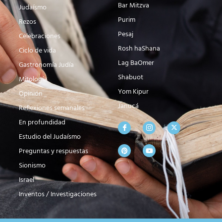
Bar Mitzva
Judaísmo
Purim
Rezos
Pesaj
Celebraciones
Rosh haShana
Ciclo de vida
Lag BaOmer
Gastronomía Judía
Shabuot
Mitología
Yom Kipur
Opinión
Janucá
Reflexiones semanales
En profundidad
Estudio del Judaísmo
Preguntas y respuestas
Sionismo
Israel
Inventos / Investigaciones