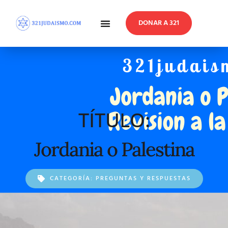
DONAR A 321
En Profundidad
Reflexiones Semanales
TÍTULO:
Jordania o Palestina
CATEGORÍA:
PREGUNTAS Y RESPUESTAS