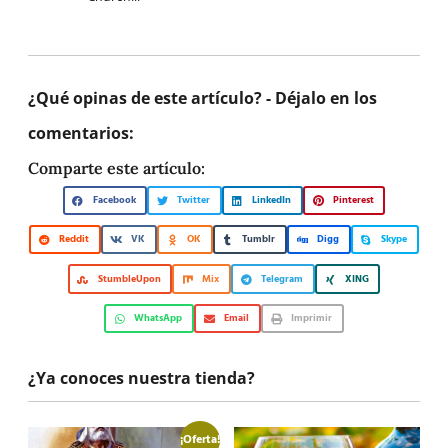
¿Qué opinas de este artículo? - Déjalo en los
comentarios:
Comparte este artículo:
Facebook
Twitter
LinkedIn
Pinterest
Reddit
VK
OK
Tumblr
Digg
Skype
StumbleUpon
Mix
Telegram
XING
WhatsApp
Email
Imprimir
¿Ya conoces nuestra tienda?
¡Oferta!