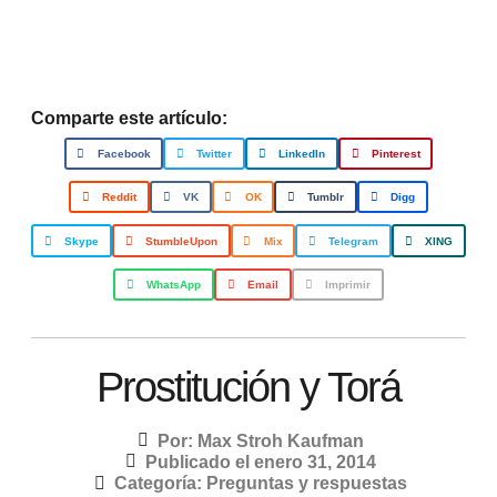
Comparte este artículo:
Facebook
Twitter
LinkedIn
Pinterest
Reddit
VK
OK
Tumblr
Digg
Skype
StumbleUpon
Mix
Telegram
XING
WhatsApp
Email
Imprimir
Prostitución y Torá
Por:
Max Stroh Kaufman
Publicado el
enero 31, 2014
Categoría:
Preguntas y respuestas