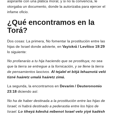
aspirante con una plática moral, y si no la convencía, le
otorgaba un documento, donde la autorizaba para ejercer el
infame oficio.
¿Qué encontramos en la
Torá?
Dos cosas: La primera, No fomentar la prostitución entre las
hijas de Israel donde advierte, en
Vayickrá / Levítico 19:29
lo siguiente:
No profanarás a tu hija haciendo que se prostituya; no sea
que la tierra se entregue a la fornicación, y se llene la tierra
de pensamientos lascivos.
Al tejalel et bitjá lehaznotá veló
tizné haáretz umalá haáretz zimá.
La segunda, la encontramos en
Devarim / Deuteronomio
23:18
diciendo así:
No ha de haber destinada a la prostitución entre las hijas de
Israel; ni habrá destinado a pederastia entre los hijos de
Israel.
Lo tiheyá kdeshá mibenot Israel velo yiyé kadésh