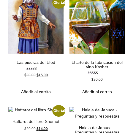
¡Oferta!
Las piedras del Efod
El arte de la fabricación del
vino Kasher
Valorado con
$
20.00
$
15.00
5.00
Valorado
$
20.00
de 5
con
4.50
de 5
Añadir al carrito
Añadir al carrito
¡Oferta!
Haftarot del libro Shemot
Halaja de Januca –
$
20.00
$
14.00
Preguntas y respuestas