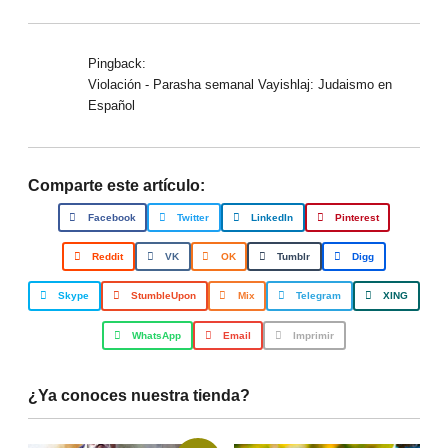
Pingback:
Violación - Parasha semanal Vayishlaj: Judaismo en
Español
Comparte este artículo:
Facebook
Twitter
LinkedIn
Pinterest
Reddit
VK
OK
Tumblr
Digg
Skype
StumbleUpon
Mix
Telegram
XING
WhatsApp
Email
Imprimir
¿Ya conoces nuestra tienda?