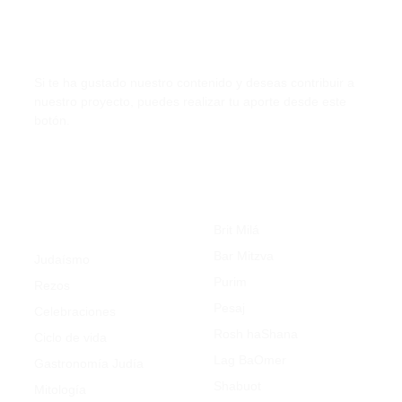
Contribuye a 321Judaismo.com
Si te ha gustado nuestro contenido y deseas contribuir a
nuestro proyecto, puedes realizar tu aporte desde este
botón.
Celebraciones Judías
Judaísmo por
categorías
Brit Milá
Bar Mitzva
Judaísmo
Purim
Rezos
Pesaj
Celebraciones
Rosh haShana
Ciclo de vida
Lag BaOmer
Gastronomía Judía
Shabuot
Mitología