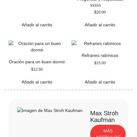
Valorado
$
20.00
con
3.00
de 5
Añadir al carrito
Añadir al carrito
Refranes rabínicos
Oración para un buen dormir
$
15.00
$
12.50
Añadir al carrito
Añadir al carrito
Max Stroh
Kaufman
MÁS