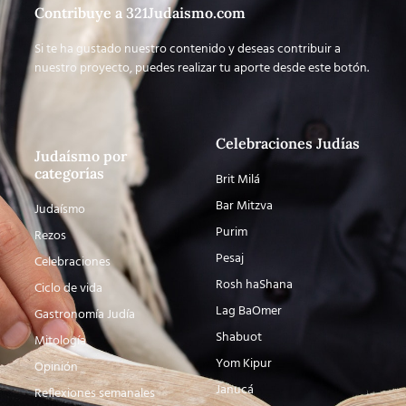
Contribuye a 321Judaismo.com
Si te ha gustado nuestro contenido y deseas contribuir a
nuestro proyecto, puedes realizar tu aporte desde este botón.
Celebraciones Judías
Judaísmo por
categorías
Brit Milá
Bar Mitzva
Judaísmo
Purim
Rezos
Pesaj
Celebraciones
Rosh haShana
Ciclo de vida
Lag BaOmer
Gastronomía Judía
Shabuot
Mitología
Yom Kipur
Opinión
Janucá
Reflexiones semanales