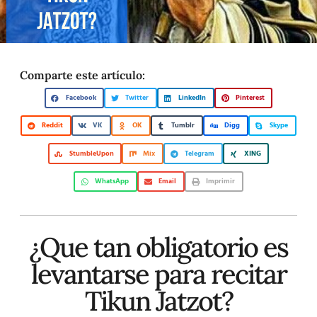
Comparte este artículo:
Facebook
Twitter
LinkedIn
Pinterest
Reddit
VK
OK
Tumblr
Digg
Skype
StumbleUpon
Mix
Telegram
XING
WhatsApp
Email
Imprimir
¿Que tan obligatorio es
levantarse para recitar
Tikun Jatzot?