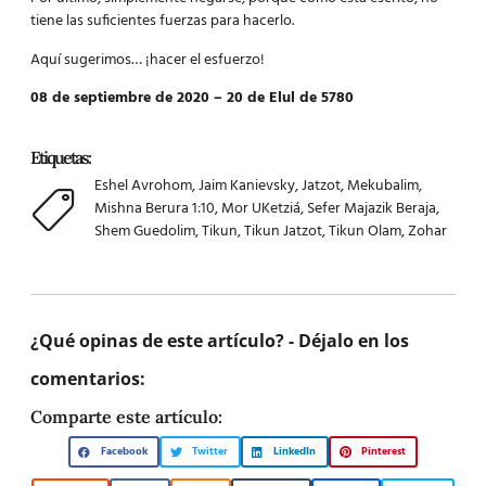
tiene las suficientes fuerzas para hacerlo.
Aquí sugerimos… ¡hacer el esfuerzo!
08 de septiembre de 2020 – 20 de Elul de 5780
Etiquetas:
Eshel Avrohom
,
Jaim Kanievsky
,
Jatzot
,
Mekubalim
,
Mishna Berura 1:10
,
Mor UKetziá
,
Sefer Majazik Beraja
,
Shem Guedolim
,
Tikun
,
Tikun Jatzot
,
Tikun Olam
,
Zohar
¿Qué opinas de este artículo? - Déjalo en los
comentarios:
Comparte este artículo:
Facebook
Twitter
LinkedIn
Pinterest