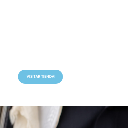
Conoce nuestra tienda
En nuestra tienda tenemos libros digitales, cursos,
artículos judíos y mucho más.
¡VISITAR TIENDA!