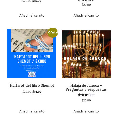
$
20.00
$
15.00
con
$
20.00
Valorado
5.00
con
de 5
4.50
de 5
Añadir al carrito
Añadir al carrito
¡Oferta!
Haftarot del libro Shemot
Halaja de Januca –
Preguntas y respuestas
$
20.00
$
14.00
$
20.00
Valorado
con
3.00
de 5
Añadir al carrito
Añadir al carrito