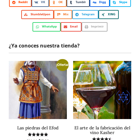
Reddit
VK
OK
Tumblr
Digg
Skype
StumbleUpon
Mix
Telegram
XING
WhatsApp
Email
Imprimir
¿Ya conoces nuestra tienda?
¡Oferta!
Las piedras del Efod
El arte de la fabricación del
vino Kasher
Valorado