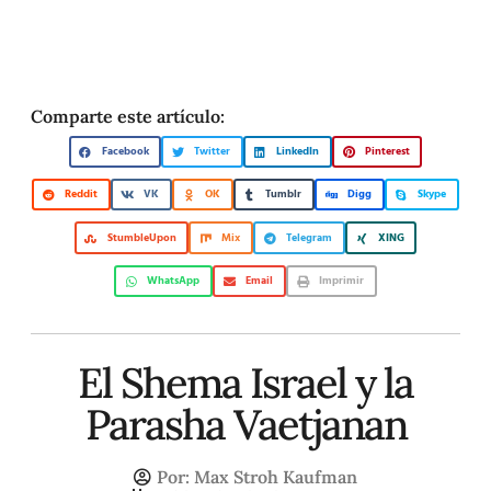
Comparte este artículo:
Facebook
Twitter
LinkedIn
Pinterest
Reddit
VK
OK
Tumblr
Digg
Skype
StumbleUpon
Mix
Telegram
XING
WhatsApp
Email
Imprimir
El Shema Israel y la
Parasha Vaetjanan
Por:
Max Stroh Kaufman