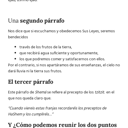
ejád, ushmó ejád.
Una
segundo párrafo
Nos dice que si escuchamos y obedecemos Sus Leyes, seremos
bendecidos
través de los frutos de la tierra,
que recibirá agua suficiente y oportunamente,
los que podremos comer y satisfacernos con ellos.
Por el contrario, si nos apartáramos de sus enseñanzas, el cielo no
dará lluvia ni la tierra sus frutos.
El tercer párrafo
Este párrafo de
Shemá
se refiere al precepto de los
tzitzit
. en el
que nos queda claro que:
“Cuando viereis estas franjas recordaréis los preceptos de
HaShem y los cumpliréis…”
Y ¿Cómo podemos reunir los dos puntos