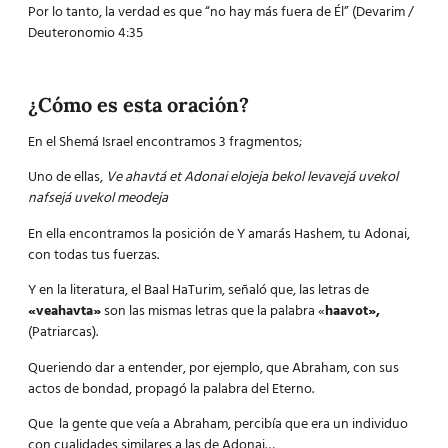
Por lo tanto, la verdad es que “no hay más fuera de Él” (Devarim /
Deuteronomio 4:35
¿Cómo es esta oración?
En el Shemá Israel encontramos 3 fragmentos;
Uno de ellas,
Ve ahavtá et Adonai elojeja bekol levavejá uvekol
nafsejá uvekol meodeja
En ella encontramos la posición de Y amarás Hashem, tu Adonai,
con todas tus fuerzas.
Y en la literatura, el Baal HaTurim, señaló que, las letras de
«veahavta»
son las mismas letras que la palabra «
haavot»,
(Patriarcas).
Queriendo dar a entender, por ejemplo, que Abraham, con sus
actos de bondad, propagó la palabra del Eterno.
Que la gente que veía a Abraham, percibía que era un individuo
con cualidades similares a las de Adonai…