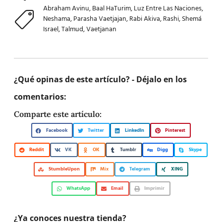
Abraham Avinu
,
Baal HaTurim
,
Luz Entre Las Naciones
,
Neshama
,
Parasha Vaetjajan
,
Rabi Akiva
,
Rashi
,
Shemá
Israel
,
Talmud
,
Vaetjanan
¿Qué opinas de este artículo? - Déjalo en los
comentarios:
Comparte este artículo:
Facebook
Twitter
LinkedIn
Pinterest
Reddit
VK
OK
Tumblr
Digg
Skype
StumbleUpon
Mix
Telegram
XING
WhatsApp
Email
Imprimir
¿Ya conoces nuestra tienda?