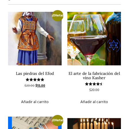
¡Oferta!
Las piedras del Efod
El arte de la fabricación del
vino Kasher
$
20.00
$
15.00
Valorado
con
$
20.00
Valorado
5.00
con
de 5
4.50
de 5
Añadir al carrito
Añadir al carrito
¡Oferta!