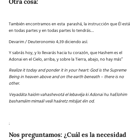
Otra cosa:
También encontramos en esta parashá, la instrucción que Él está
en todas partes y en todas partes lo tendrás…
Devarim / Deuteronomio 4;39 diciendo así:
Y sabrás hoy, y lo llevarás hacia tu corazón, que Hashem es el
Adonai en el Cielo, arriba, y sobre la Tierra, abajo, no hay más”
Realize it today and ponder it in your heart: God is the Supreme
Being in heaven above and on the earth beneath – there is no
other.
Veyadáta haióm vahashevotá el lebavéja ki Adonai hu haElohim
bashamáim mimaál veál haáretz mitájat éin od.
:
Nos preguntamos: ¿Cuál es la necesidad