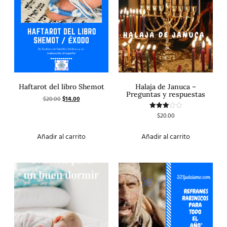
Haftarot del libro Shemot
Halaja de Januca –
Preguntas y respuestas
$
20.00
$
14.00
$
20.00
Valorado
con
3.00
de 5
Añadir al carrito
Añadir al carrito