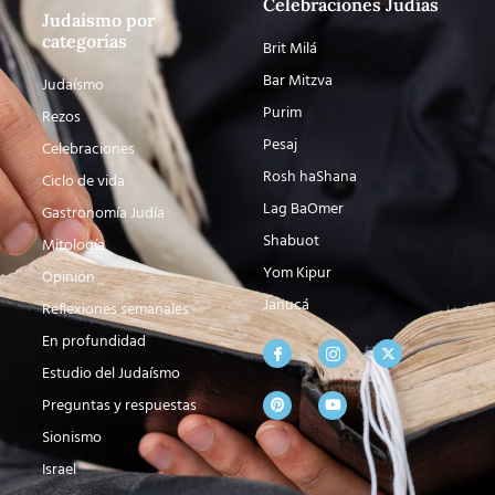
Celebraciones Judías
Judaísmo por
categorías
Brit Milá
Bar Mitzva
Judaísmo
Purim
Rezos
Pesaj
Celebraciones
Rosh haShana
Ciclo de vida
Lag BaOmer
Gastronomía Judía
Shabuot
Mitología
Yom Kipur
Opinión
Janucá
Reflexiones semanales
En profundidad
Estudio del Judaísmo
Preguntas y respuestas
Sionismo
Israel