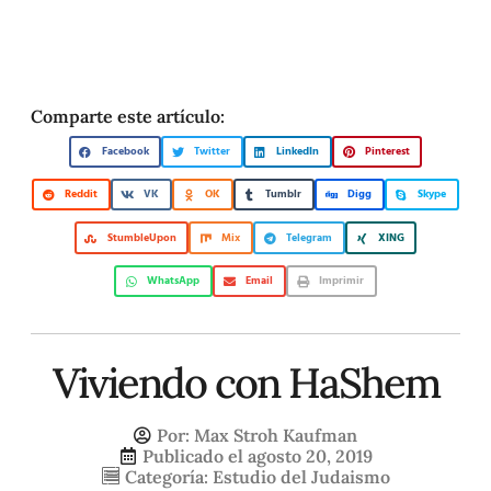
Comparte este artículo:
Facebook
Twitter
LinkedIn
Pinterest
Reddit
VK
OK
Tumblr
Digg
Skype
StumbleUpon
Mix
Telegram
XING
WhatsApp
Email
Imprimir
Viviendo con HaShem
Por:
Max Stroh Kaufman
Publicado el
agosto 20, 2019
Categoría:
Estudio del Judaismo