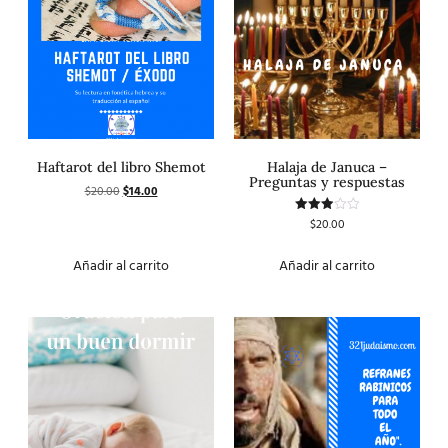
Haftarot del libro Shemot
Halaja de Januca –
Preguntas y respuestas
$
20.00
$
14.00
$
20.00
Valorado
con
3.00
de 5
Añadir al carrito
Añadir al carrito