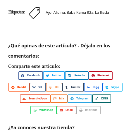
Etiquetas:
Ajo
,
Alicina
,
Baba Kama 82a
,
La Iliada
¿Qué opinas de este artículo? - Déjalo en los
comentarios:
Comparte este artículo:
Facebook
Twitter
LinkedIn
Pinterest
Reddit
VK
OK
Tumblr
Digg
Skype
StumbleUpon
Mix
Telegram
XING
WhatsApp
Email
Imprimir
¿Ya conoces nuestra tienda?