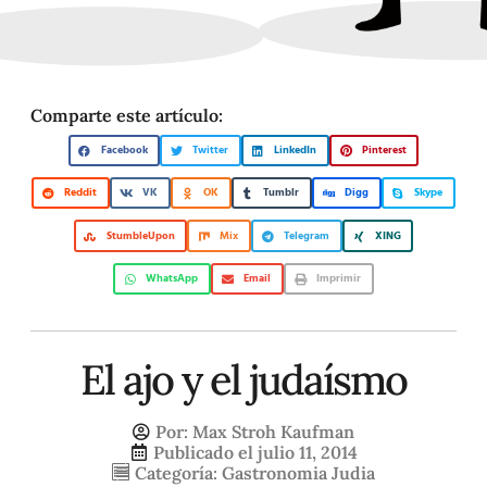
Comparte este artículo:
Facebook
Twitter
LinkedIn
Pinterest
Reddit
VK
OK
Tumblr
Digg
Skype
StumbleUpon
Mix
Telegram
XING
WhatsApp
Email
Imprimir
El ajo y el judaísmo
Por:
Max Stroh Kaufman
Publicado el
julio 11, 2014
Categoría:
Gastronomia Judia