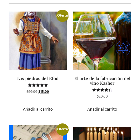
¡Oferta!
Las piedras del Efod
El arte de la fabricación del
vino Kasher
$
20.00
$
15.00
Valorado
con
$
20.00
Valorado
5.00
con
de 5
4.50
de 5
Añadir al carrito
Añadir al carrito
¡Oferta!