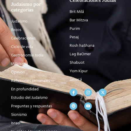
Celebraciones Judías
Judaísmo por
categorías
Brit Milá
Bar Mitzva
Judaísmo
Purim
Rezos
Pesaj
Celebraciones
Rosh haShana
Ciclo de vida
Lag BaOmer
Gastronomía Judía
Shabuot
Mitología
Yom Kipur
Opinión
Janucá
Reflexiones semanales
En profundidad
Estudio del Judaísmo
Preguntas y respuestas
Sionismo
Israel