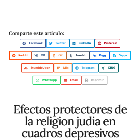
Comparte este artículo:
Facebook
Twitter
LinkedIn
Pinterest
Reddit
VK
OK
Tumblr
Digg
Skype
StumbleUpon
Mix
Telegram
XING
WhatsApp
Email
Imprimir
Efectos protectores de
la religion judia en
cuadros depresivos