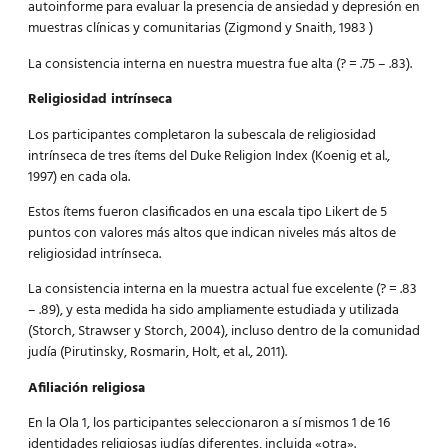
autoinforme para evaluar la presencia de ansiedad y depresión en
muestras clínicas y comunitarias (Zigmond y Snaith, 1983 )
La consistencia interna en nuestra muestra fue alta (? = .75 – .83).
Religiosidad intrínseca
Los participantes completaron la subescala de religiosidad
intrínseca de tres ítems del Duke Religion Index (Koenig et al.,
1997) en cada ola.
Estos ítems fueron clasificados en una escala tipo Likert de 5
puntos con valores más altos que indican niveles más altos de
religiosidad intrínseca.
La consistencia interna en la muestra actual fue excelente (? = .83
– .89), y esta medida ha sido ampliamente estudiada y utilizada
(Storch, Strawser y Storch, 2004), incluso dentro de la comunidad
judía (Pirutinsky, Rosmarin, Holt, et al., 2011).
Afiliación religiosa
En la Ola 1, los participantes seleccionaron a sí mismos 1 de 16
identidades religiosas judías diferentes, incluida «otra».