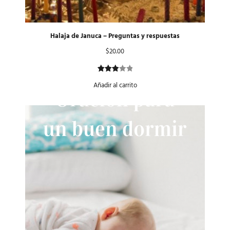
Halaja de Januca – Preguntas y respuestas
$
20.00
Valorado
1
Añadir al carrito
con
3.00
de 5
en
base
a
valoración
de un
cliente