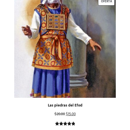
OFERTA
Las piedras del Efod
$
20.00
$
15.00
Valorado
1