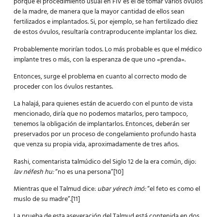
porque el procedimiento usual en FIV es el de tomar varios óvulos
de la madre, de manera que la mayor cantidad de ellos sean
fertilizados e implantados. Si, por ejemplo, se han fertilizado diez
de estos óvulos, resultaría contraproducente implantar los diez.
Probablemente morirían todos. Lo más probable es que el médico
implante tres o más, con la esperanza de que uno «prenda».
Entonces, surge el problema en cuanto al correcto modo de
proceder con los óvulos restantes.
La halajá, para quienes están de acuerdo con el punto de vista
mencionado, diría que no podemos matarlos, pero tampoco,
tenemos la obligación de implantarlos. Entonces, deberán ser
preservados por un proceso de congelamiento profundo hasta
que venza su propia vida, aproximadamente de tres años.
Rashi, comentarista talmúdico del Siglo 12 de la era común, dijo:
lav néfesh hu:
“no es una persona”[10]
Mientras que el Talmud dice:
ubar yérech imó:
“el feto es como el
muslo de su madre”.[11]
La prueba de esta aseveración del Talmud está contenida en dos