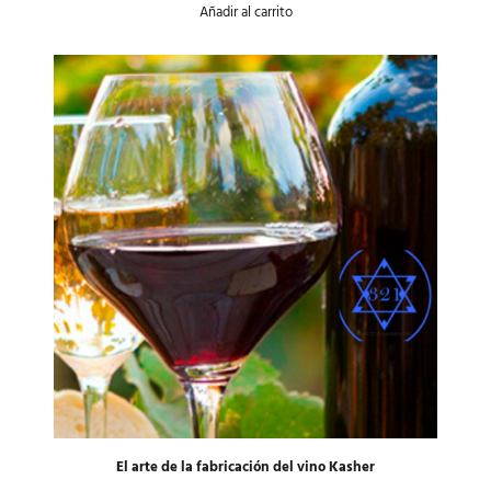
Añadir al carrito
con
5.00
de 5 en
base a
valoración
de un
cliente
El arte de la fabricación del vino Kasher