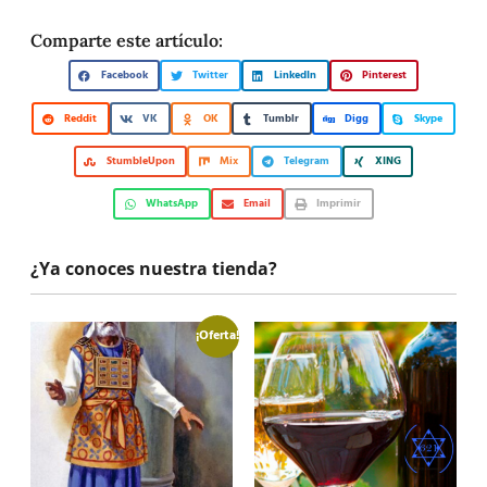
Comparte este artículo:
Facebook
Twitter
LinkedIn
Pinterest
Reddit
VK
OK
Tumblr
Digg
Skype
StumbleUpon
Mix
Telegram
XING
WhatsApp
Email
Imprimir
¿Ya conoces nuestra tienda?
¡Oferta!