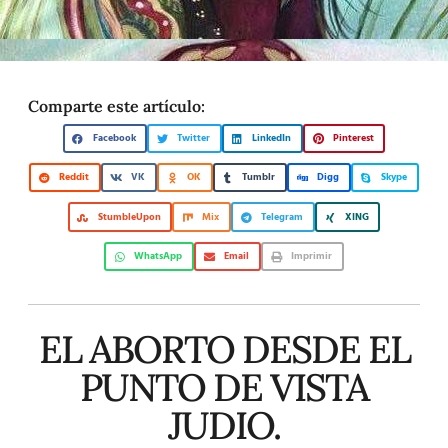
Comparte este artículo:
Facebook
Twitter
LinkedIn
Pinterest
Reddit
VK
OK
Tumblr
Digg
Skype
StumbleUpon
Mix
Telegram
XING
WhatsApp
Email
Imprimir
EL ABORTO DESDE EL
PUNTO DE VISTA
JUDIO.