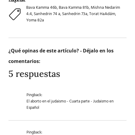
Bava Kamma 46b
,
Bava Kamma 81b
,
Mishna Nedarim
4:4
,
Sanhedrin 74 a
,
Sanhedrin 73a
,
Torat HaAdám
,
Yoma 82a
¿Qué opinas de este artículo? - Déjalo en los
comentarios:
5 respuestas
Pingback:
El aborto en el judaismo - Cuarta parte - Judaismo en
Español
Pingback: