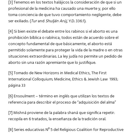
[3]
Tenemos en los textos halájicos la consideración de que si un
profesional de la medicina ha causado una muerte y, por ello
toma conciencia de que tuvo comportamiento negligente, debe
ser exiliado. (
Tur
and
Shulján Arúj
, Y.D. 336:1).
[4]
Si bien existe el debate entre los rabinos si el aborto es una
prohibición bíblica o rabínica, todos están de acuerdo sobre el
concepto fundamental de que básicamente, el aborto está
permitido solamente para proteger la vida de la madre o en otras
situaciones extraordinarias. La ley judía no permite un pedido de
aborto sin una razón apremiante que lo justifique.
[5]
Tomado de New Horizons in Medical Ethics, The First
International Colloquium; Medicine, Ethics & Jewish Law 1993;
página 33
[6]
Ensoulment – término en inglés que utilizan los textos de
referencia para describir el proceso de “adquisición del alma”
[7]
Mishná proviene de la palabra shaná que significa repetir:
recopila en 6 tratados, la enseñanza de la tradición oral.
[8]
Series educativas Nº 5 del Religious Coalition for Reproductive