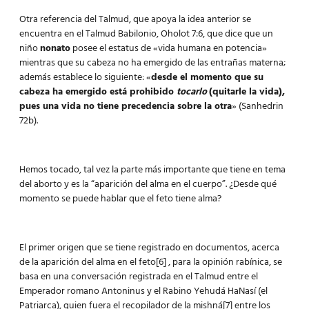
Otra referencia del Talmud, que apoya la idea anterior se
encuentra en el Talmud Babilonio, Oholot 7:6, que dice que un
niño
nonato
posee el estatus de «vida humana en potencia»
mientras que su cabeza no ha emergido de las entrañas materna;
además establece lo siguiente: «
desde el momento que su
cabeza ha emergido está prohibido
tocarlo
(quitarle la vida),
pues una vida no tiene precedencia sobre la otra
» (Sanhedrin
72b).
Hemos tocado, tal vez la parte más importante que tiene en tema
del aborto y es la “aparición del alma en el cuerpo”. ¿Desde qué
momento se puede hablar que el feto tiene alma?
El primer origen que se tiene registrado en documentos, acerca
de la aparición del alma en el feto[6] , para la opinión rabínica, se
basa en una conversación registrada en el Talmud entre el
Emperador romano Antoninus y el Rabino Yehudá HaNasí (el
Patriarca), quien fuera el recopilador de la mishná[7] entre los