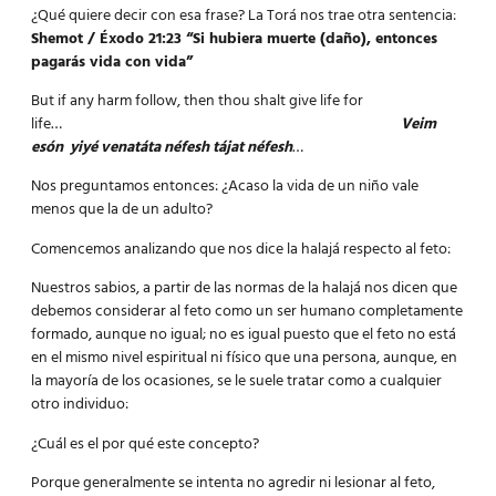
¿Qué quiere decir con esa frase? La Torá nos trae otra sentencia:
Shemot / Éxodo 21:23 “Si hubiera muerte (daño), entonces
pagarás vida con vida”
But if any harm follow, then thou shalt give life for
life…
Veim
esón yiyé venatáta néfesh tájat néfesh
…
Nos preguntamos entonces: ¿Acaso la vida de un niño vale
menos que la de un adulto?
Comencemos analizando que nos dice la halajá respecto al feto:
Nuestros sabios, a partir de las normas de la halajá nos dicen que
debemos considerar al feto como un ser humano completamente
formado, aunque no igual; no es igual puesto que el feto no está
en el mismo nivel espiritual ni físico que una persona, aunque, en
la mayoría de los ocasiones, se le suele tratar como a cualquier
otro individuo:
¿Cuál es el por qué este concepto?
Porque generalmente se intenta no agredir ni lesionar al feto,