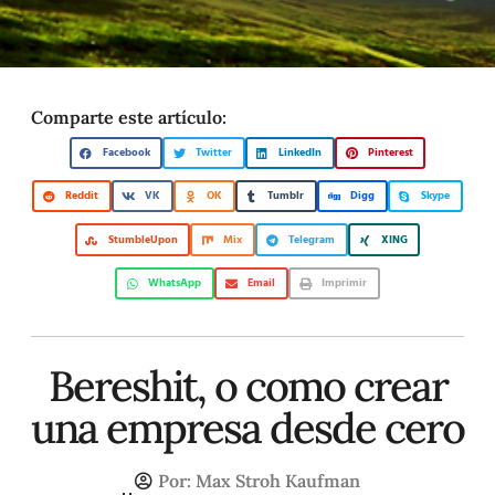
Comparte este artículo:
Facebook
Twitter
LinkedIn
Pinterest
Reddit
VK
OK
Tumblr
Digg
Skype
StumbleUpon
Mix
Telegram
XING
WhatsApp
Email
Imprimir
Bereshit, o como crear
una empresa desde cero
Por:
Max Stroh Kaufman