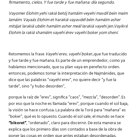
firmamento, cielos. Y fue tarde y fue mañana: día segundo.
Vayomer Elohim yehi rakiá betój hamáim veyehi mavdíl bein maim
lamáim. Vayaás Elohim et harakiá vayavdél béin hamáim asher
mitájat larakiá ubéin hamáim asher meál larakiá vayehi jen.Vayikrá
Elohim la rakiá shamáim vayehí érev vayehí boker yom shení.
Retomemos la frase
Vayehí erev, vayehí boker..
.que fue traducido
y fue tarde y fue mañana. Es parte de un emprendedor, como ya
habíamos mencionado, que su plan vaya en perefecto orden:
entonces, podemos tomar la interpretación de Najmánides, que
dice que las palabras “vayehí erev”, no quiere decir “y fue la
tarde”, sino “y hubo desorden”,
porque la raíz de “erev”, significa “caos”, “mezcla”, “desorden”. Es
por eso que la noche es llamada “erev”, porque cuando el sol baja,
la visión se hace confusa. La palabra de la Torá para “mañana” es
“boker”, qué es lo opuesto. Cuando el sol sale, el mundo se hace
“bikoret”
, “ordenado”, claro para discernir. De esta manera se
explica que los primero días son contados a base de la obra de
poner las cosas en orden que antes estaban desordenadas.