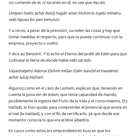
no comeréis de él, ni tocaréis en él, no sea que muráis.
Umiperi haétz asher betój hagán amar Elohim lo tojelú miménu
veló tigueú bo pen temutún.
Y a veces, a pesar de la previsión, suceden las cosas y hay que
tomar medidas al respecto, para que se pueda continuar con la
empresa, proyecto o sueño
Y dice así Bereshit:
Y lo echó el Eterno del jardín de Edén para que
cultivase la tierra de donde había sido sacado.
Vayeshaljehú Adonai Elohim miGan Edén laavód et haadamá
asher lukáj misham.
Algunos,como en el caso de Leshem, explican que, teniendo en
cuenta la posición de Adam, que tenía capacidad de mando,
posiblemente la ingesta del Fruto de la Vida y el conocimiento, Etz
HaDaát, lo hizo quizás para comprender el potencial que existe en
el mal (la maldad), y con el fin de rectificarlo, ya que desde ese
momento conocía lo que era el libre albedrìo.
En casos como estos,los emprendedores buscan que los