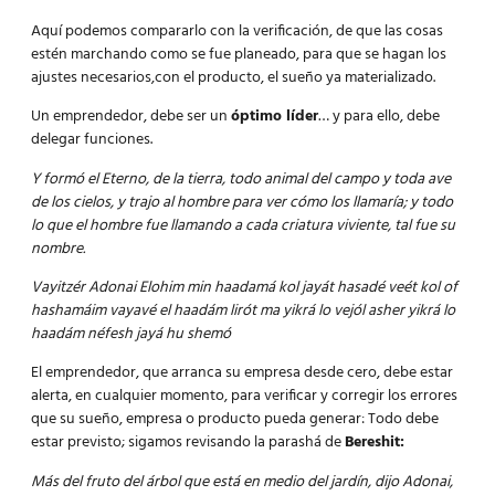
Aquí podemos compararlo con la verificación, de que las cosas
estén marchando como se fue planeado, para que se hagan los
ajustes necesarios,con el producto, el sueño ya materializado.
Un emprendedor, debe ser un
óptimo líder
… y para ello, debe
delegar funciones.
Y formó el Eterno, de la tierra, todo animal del campo y toda ave
de los cielos, y trajo al hombre para ver cómo los llamaría; y todo
lo que el hombre fue llamando a cada criatura viviente, tal fue su
nombre.
Vayitzér Adonai Elohim min haadamá kol jayát hasadé veét kol of
hashamáim vayavé el haadám lirót ma yikrá lo vejól asher yikrá lo
haadám néfesh jayá hu shemó
El emprendedor, que arranca su empresa desde cero, debe estar
alerta, en cualquier momento, para verificar y corregir los errores
que su sueño, empresa o producto pueda generar: Todo debe
estar previsto; sigamos revisando la parashá de
Bereshit:
Más del fruto del árbol que está en medio del jardín, dijo Adonai,