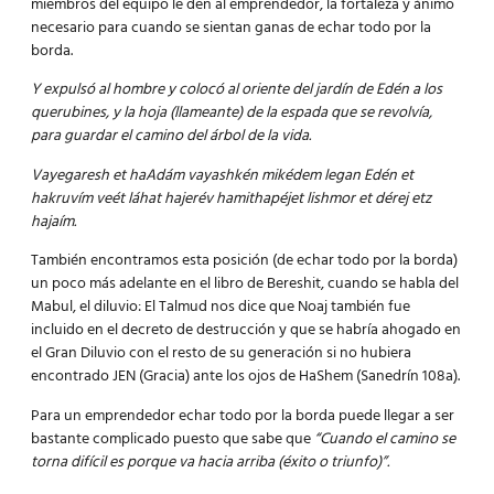
miembros del equipo le den al emprendedor, la fortaleza y ánimo
necesario para cuando se sientan ganas de echar todo por la
borda.
Y expulsó al hombre y colocó al oriente del jardín de Edén a los
querubines, y la hoja (llameante) de la espada que se revolvía,
para guardar el camino del árbol de la vida.
Vayegaresh et haAdám vayashkén mikédem legan Edén et
hakruvím veét láhat hajerév hamithapéjet lishmor et dérej etz
hajaím.
También encontramos esta posición (de echar todo por la borda)
un poco más adelante en el libro de Bereshit, cuando se habla del
Mabul, el diluvio: El Talmud nos dice que Noaj también fue
incluido en el decreto de destrucción y que se habría ahogado en
el Gran Diluvio con el resto de su generación si no hubiera
encontrado JEN (Gracia) ante los ojos de HaShem (Sanedrín 108a).
Para un emprendedor echar todo por la borda puede llegar a ser
bastante complicado puesto que sabe que
“Cuando el camino se
torna difícil es porque va hacia arriba (éxito o triunfo)”.