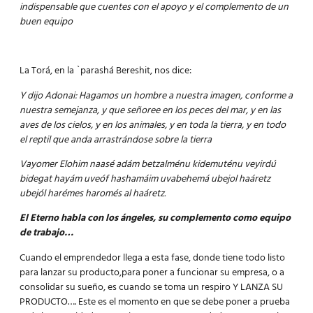
indispensable que cuentes con el apoyo y el complemento de un
buen equipo
La Torá, en la `parashá Bereshit, nos dice:
Y dijo Adonai: Hagamos un hombre a nuestra imagen, conforme a
nuestra semejanza, y que señoree en los peces del mar, y en las
aves de los cielos, y en los animales, y en toda la tierra, y en todo
el reptil que anda arrastrándose sobre la tierra
Vayomer Elohim naasé adám betzalménu kidemuténu veyirdú
bidegat hayám uveóf hashamáim uvabehemá ubejol haáretz
ubejól harémes haromés al haáretz.
El Eterno habla con los ángeles, su complemento como equipo
de trabajo…
Cuando el emprendedor llega a esta fase, donde tiene todo listo
para lanzar su producto,para poner a funcionar su empresa, o a
consolidar su sueño, es cuando se toma un respiro Y LANZA SU
PRODUCTO….
Este es el momento en que se debe poner a prueba