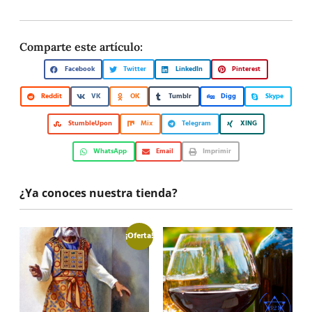
Comparte este artículo:
Facebook
Twitter
LinkedIn
Pinterest
Reddit
VK
OK
Tumblr
Digg
Skype
StumbleUpon
Mix
Telegram
XING
WhatsApp
Email
Imprimir
¿Ya conoces nuestra tienda?
¡Oferta!