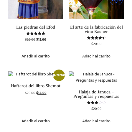
Las piedras del Efod
El arte de la fabricación del
vino Kasher
$
20.00
$
15.00
Valorado
con
$
20.00
Valorado
5.00
con
de 5
4.50
de 5
Añadir al carrito
Añadir al carrito
¡Oferta!
Haftarot del libro Shemot
Halaja de Januca –
$
20.00
$
14.00
Preguntas y respuestas
$
20.00
Valorado
con
3.00
de 5
Añadir al carrito
Añadir al carrito