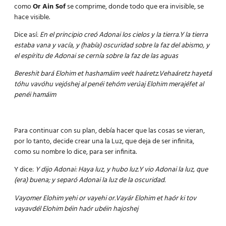
como
Or Ain Sof
se comprime, donde todo que era invisible, se
hace visible.
Dice así:
En el principio creó Adonai los cielos y la tierra.Y la tierra
estaba vana y vacía, y (había) oscuridad sobre la faz del abismo, y
el espíritu de Adonai se cernía sobre la faz de las aguas
Bereshit bará Elohim et hashamáim veét haáretz.Vehaáretz hayetá
tóhu vavóhu vejóshej al penéi tehóm verúaj Elohim merajéfet al
penéi hamáim
Para continuar con su plan, debía hacer que las cosas se vieran,
por lo tanto, decide crear una la Luz, que deja de ser infinita,
como su nombre lo dice, para ser infinita.
Y dice:
Y dijo Adonai: Haya luz, y hubo luz.Y vio Adonai la luz, que
(era) buena; y separó Adonai la luz de la oscuridad.
Vayomer Elohim yehi or vayehi or.Vayár Elohim et haór ki tov
vayavdél Elohim béin haór ubéin hajoshej