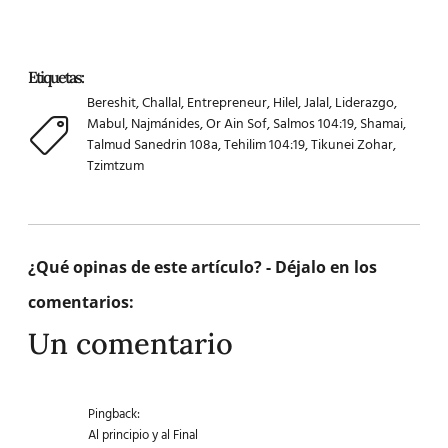
Etiquetas:
Bereshit
,
Challal
,
Entrepreneur
,
Hilel
,
Jalal
,
Liderazgo
,
Mabul
,
Najmánides
,
Or Ain Sof
,
Salmos 104:19
,
Shamai
,
Talmud Sanedrin 108a
,
Tehilim 104:19
,
Tikunei Zohar
,
Tzimtzum
¿Qué opinas de este artículo? - Déjalo en los
comentarios:
Un comentario
Pingback:
Al principio y al Final