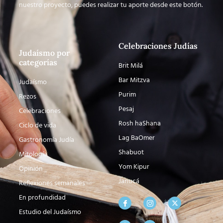
nuestro proyecto, puedes realizar tu aporte desde este botón.
Celebraciones Judías
Judaísmo por
categorías
Brit Milá
Bar Mitzva
Judaísmo
Purim
Rezos
Pesaj
Celebraciones
Rosh haShana
Ciclo de vida
Lag BaOmer
Gastronomía Judía
Shabuot
Mitología
Yom Kipur
Opinión
Janucá
Reflexiones semanales
En profundidad
Estudio del Judaísmo