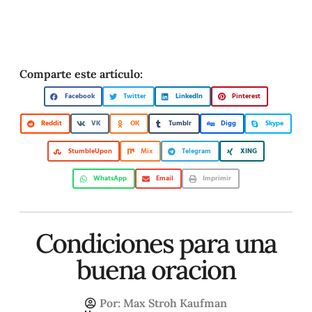
Comparte este artículo:
Facebook
Twitter
LinkedIn
Pinterest
Reddit
VK
OK
Tumblr
Digg
Skype
StumbleUpon
Mix
Telegram
XING
WhatsApp
Email
Imprimir
Condiciones para una
buena oracion
Por:
Max Stroh Kaufman