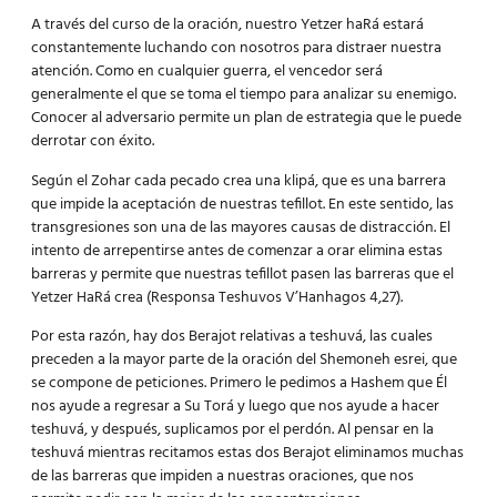
A través del curso de la oración, nuestro
Yetzer haRá
estará
constantemente luchando con nosotros para distraer nuestra
atención. Como en cualquier guerra, el vencedor será
generalmente el que se toma el tiempo para analizar su enemigo.
Conocer al adversario permite un plan de estrategia que le puede
derrotar con éxito.
Según el Zohar cada pecado crea una klipá, que es una barrera
que impide la aceptación de nuestras tefillot. En este sentido, las
transgresiones son una de las mayores causas de distracción. El
intento de arrepentirse antes de comenzar a orar elimina estas
barreras y permite que nuestras tefillot pasen las barreras que el
Yetzer HaRá crea (Responsa Teshuvos V’Hanhagos 4,27).
Por esta razón, hay dos Berajot relativas a teshuvá, las cuales
preceden a la mayor parte de la oración del
Shemoneh esrei
, que
se compone de peticiones. Primero le pedimos a Hashem que Él
nos ayude a regresar a Su Torá y luego que nos ayude a hacer
teshuvá, y después, suplicamos por el perdón. Al pensar en la
teshuvá mientras recitamos estas dos Berajot eliminamos muchas
de las barreras que impiden a nuestras oraciones, que nos