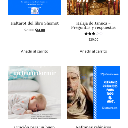
Haftarot del libro Shemot
Halaja de Januca –
Preguntas y respuestas
$
20.00
$
14.00
$
20.00
Valorado
con
3.00
de 5
Añadir al carrito
Añadir al carrito
Oración para un buen
Refranes rabínicos