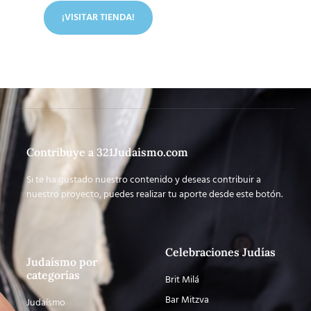
¡VISITAR TIENDA!
Contribuye a 321Judaismo.com
Si te ha gustado nuestro contenido y deseas contribuir a
nuestro proyecto, puedes realizar tu aporte desde este botón.
Celebraciones Judías
Judaísmo por
categorías
Brit Milá
Bar Mitzva
Judaísmo