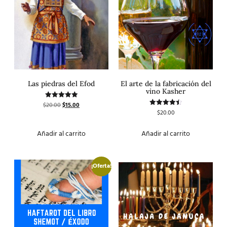
Las piedras del Efod
El arte de la fabricación del
vino Kasher
$
20.00
$
15.00
Valorado
con
$
20.00
Valorado
5.00
con
de 5
4.50
de 5
Añadir al carrito
Añadir al carrito
¡Oferta!