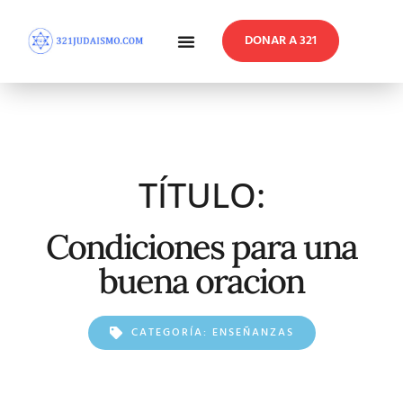
DONAR A 321
En Profundidad
Reflexiones Semanales
TÍTULO:
Condiciones para una
buena oracion
CATEGORÍA:
ENSEÑANZAS