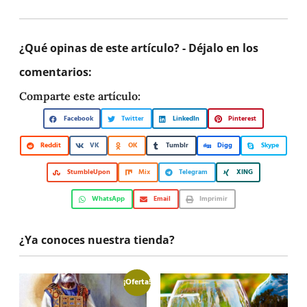
¿Qué opinas de este artículo? - Déjalo en los
comentarios:
Comparte este artículo:
Facebook
Twitter
LinkedIn
Pinterest
Reddit
VK
OK
Tumblr
Digg
Skype
StumbleUpon
Mix
Telegram
XING
WhatsApp
Email
Imprimir
¿Ya conoces nuestra tienda?
¡Oferta!