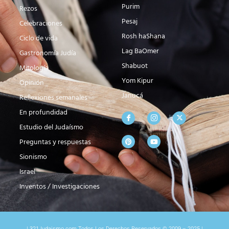
Purim
Rezos
Pesaj
Celebraciones
Rosh haShana
Ciclo de vida
Lag BaOmer
Gastronomía Judía
Shabuot
Mitología
Yom Kipur
Opinión
Janucá
Reflexiones semanales
En profundidad
Estudio del Judaísmo
Preguntas y respuestas
Sionismo
Israel
Inventos / Investigaciones
| 321Judaismo.com Todos Los Derechos Reservados © 2009 – 2025 |