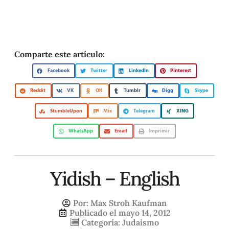
Comparte este artículo:
Facebook
Twitter
LinkedIn
Pinterest
Reddit
VK
OK
Tumblr
Digg
Skype
StumbleUpon
Mix
Telegram
XING
WhatsApp
Email
Imprimir
Yidish – English
Por:
Max Stroh Kaufman
Publicado el
mayo 14, 2012
Categoría:
Judaismo