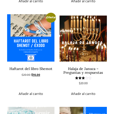
Añadir al carrito
Añadir al carrito
¡Oferta!
Haftarot del libro Shemot
Halaja de Januca –
Preguntas y respuestas
$
20.00
$
14.00
$
20.00
Valorado
con
3.00
de 5
Añadir al carrito
Añadir al carrito