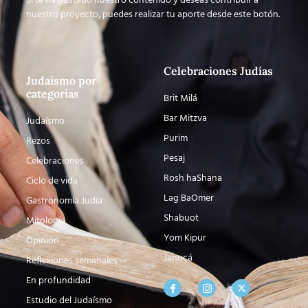
Si te ha gustado nuestro contenido y deseas contribuir a
nuestro proyecto, puedes realizar tu aporte desde este botón.
Celebraciones Judías
Judaísmo por
categorías
Brit Milá
Bar Mitzva
Judaísmo
Purim
Rezos
Pesaj
Celebraciones
Rosh haShana
Ciclo de vida
Lag BaOmer
Gastronomía Judía
Shabuot
Mitología
Yom Kipur
Opinión
Janucá
Reflexiones semanales
En profundidad
Estudio del Judaísmo