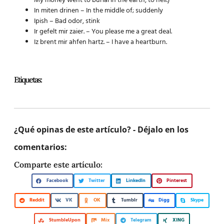
My money went to burial in the earth, to hell.)
In miten drinen – In the middle of; suddenly
Ipish – Bad odor, stink
Ir gefelt mir zaier. – You please me a great deal.
Iz brent mir ahfen hartz. – I have a heartburn.
Etiquetas:
¿Qué opinas de este artículo? - Déjalo en los
comentarios:
Comparte este artículo:
Facebook
Twitter
LinkedIn
Pinterest
Reddit
VK
OK
Tumblr
Digg
Skype
StumbleUpon
Mix
Telegram
XING