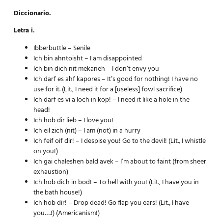
Diccionario.
Letra i.
Ibberbuttle – Senile
Ich bin ahntoisht – I am disappointed
Ich bin dich nit mekaneh – I don’t envy you
Ich darf es ahf kapores – It’s good for nothing! I have no
use for it. (Lit., I need it for a [useless] fowl sacrifice)
Ich darf es vi a loch in kop! – I need it like a hole in the
head!
Ich hob dir lieb – I love you!
Ich eil zich (nit) – I am (not) in a hurry
Ich feif oif dir! – I despise you! Go to the devil! (Lit., I whistle
on you!)
Ich gai chaleshen bald avek – I’m about to faint (from sheer
exhaustion)
Ich hob dich in bod! – To hell with you! (Lit., I have you in
the bath house!)
Ich hob dir! – Drop dead! Go flap you ears! (Lit., I have
you….!) (Americanism!)