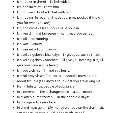
Ich hob es in drerd! – To hell with it.
Ich hob im feint – I hate him.
Ich hob im in bod! – To hell with him.
Ich hob mir fer pacht – I have you in my pocket. (I know
you for what you are.)
Ich hob nicht kain anung – I have no idea.
Ich ken dir nisht farfeeren – I can’t lead you astray
Ich loif – I’m running
Ich vais – I know
Ich vais nit. – I don’t know.
Ich vel dir geben a khamalye – I’ll give you such a smack
Ich vel dir geben kadoches! – I’ll give you nothing! (Lit., I’ll
give you malaria or a fever.)
Ich yog zich nit. – I’m not in a hurry.
Ich zol azoy vissen fun tsores. – I should know as little
about trouble (as I know about what you are asking me)
Iker – Substance; people of substance
In a noveneh – For a change; once in a blue moon
In di alteh guteh tseiten! – In the good old days!
In di oygn – To one’s face
In drerd mein gelt! – My money went down the drain! (Lit.,