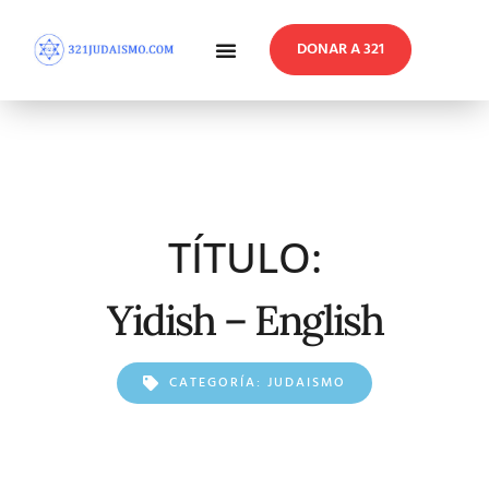
DONAR A 321
En Profundidad
Reflexiones Semanales
TÍTULO:
Yidish – English
CATEGORÍA:
JUDAISMO