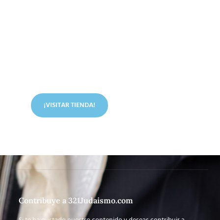
Conoce nuestra tienda
En nuestra tienda tenemos libros digitales, cursos,
artículos judíos y mucho más.
¡VISITAR TIENDA!
Contribuye a 321Judaismo.com