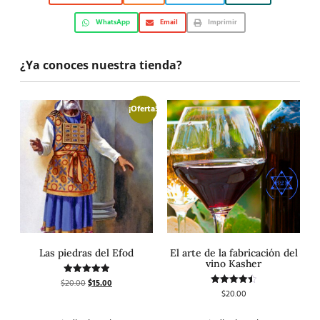
WhatsApp
Email
Imprimir
¿Ya conoces nuestra tienda?
¡Oferta!
Las piedras del Efod
El arte de la fabricación del
vino Kasher
$
20.00
$
15.00
Valorado
con
$
20.00
Valorado
5.00
con
de 5
4.50
de 5