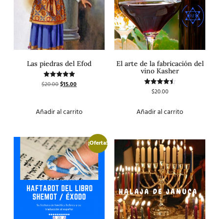
Las piedras del Efod
El arte de la fabricación del
vino Kasher
$
20.00
$
15.00
Valorado
con
$
20.00
Valorado
5.00
con
de 5
4.50
de 5
Añadir al carrito
Añadir al carrito
¡Oferta!