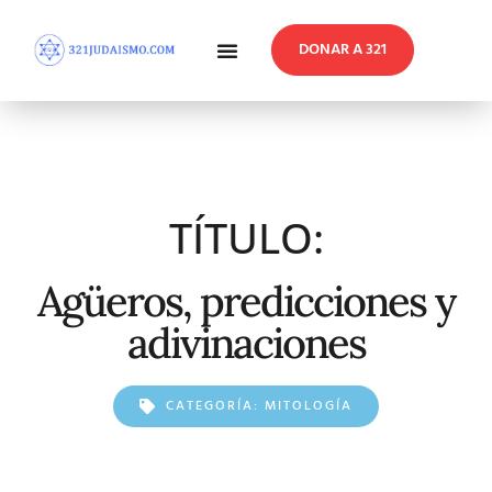
DONAR A 321
En Profundidad
Reflexiones Semanales
TÍTULO:
Agüeros, predicciones y
adivinaciones
CATEGORÍA:
MITOLOGÍA