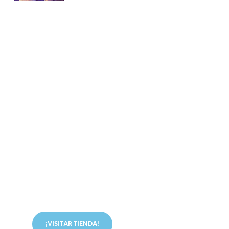
Conoce nuestra tienda
En nuestra tienda tenemos libros digitales, cursos,
artículos judíos y mucho más.
¡VISITAR TIENDA!