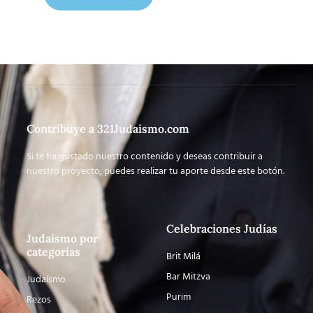
Contribuye a 321Judaismo.com
Si te ha gustado nuestro contenido y deseas contribuir a
nuestro proyecto, puedes realizar tu aporte desde este botón.
Celebraciones Judías
Judaísmo por
categorías
Brit Milá
Bar Mitzva
Judaísmo
Purim
Rezos