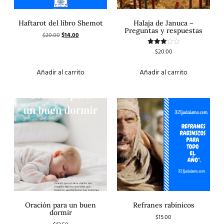
Haftarot del libro Shemot
Halaja de Januca –
Preguntas y respuestas
$
20.00
$
14.00
$
20.00
Valorado
con
3.00
de 5
Añadir al carrito
Añadir al carrito
Oración para un buen
Refranes rabínicos
dormir
$
15.00