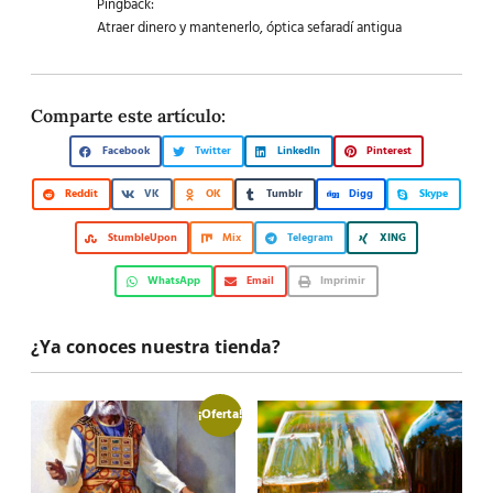
Pingback:
Atraer dinero y mantenerlo, óptica sefaradí antigua
Comparte este artículo:
Facebook
Twitter
LinkedIn
Pinterest
Reddit
VK
OK
Tumblr
Digg
Skype
StumbleUpon
Mix
Telegram
XING
WhatsApp
Email
Imprimir
¿Ya conoces nuestra tienda?
¡Oferta!