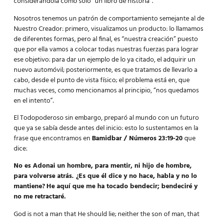
considerándola como solo “un libro de historia”.
Nosotros tenemos un patrón de comportamiento semejante al de
Nuestro Creador: primero, visualizamos un producto: lo llamamos
de diferentes formas, pero al final, es “nuestra creación” puesto
que por ella vamos a colocar todas nuestras fuerzas para lograr
ese objetivo: para dar un ejemplo de lo ya citado, el adquirir un
nuevo automóvil; posteriormente, es que tratamos de llevarlo a
cabo, desde el punto de vista físico; el problema está en, que
muchas veces, como mencionamos al principio, “nos quedamos
en el intento”.
El Todopoderoso sin embargo, preparó al mundo con un futuro
que ya se sabía desde antes del inicio: esto lo sustentamos en la
frase que encontramos en
Bamidbar / Números 23:19-20
que
dice:
No es Adonai un hombre, para mentir, ni hijo de hombre,
para volverse atrás. ¿Es que él dice y no hace, habla y no lo
mantiene?
He aquí que me ha tocado bendecir; bendeciré y
no me retractaré.
God is not a man that He should lie; neither the son of man, that