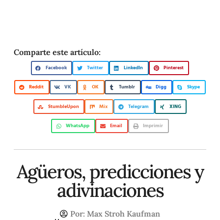
Comparte este artículo:
Facebook
Twitter
LinkedIn
Pinterest
Reddit
VK
OK
Tumblr
Digg
Skype
StumbleUpon
Mix
Telegram
XING
WhatsApp
Email
Imprimir
Agüeros, predicciones y
adivinaciones
Por:
Max Stroh Kaufman