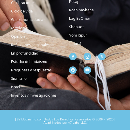
Pesaj
Celebraciones
Rosh haShana
Ciclo de vida
Lag BaOmer
Gastronomía Judía
Shabuot
Mitología
Yom Kipur
Opinión
Janucá
Reflexiones semanales
En profundidad
Estudio del Judaísmo
Preguntas y respuestas
Sionismo
Israel
Inventos / Investigaciones
| 321Judaismo.com Todos Los Derechos Reservados © 2009 – 2025 |
| Apadrinados por A7 Labs LLC. |