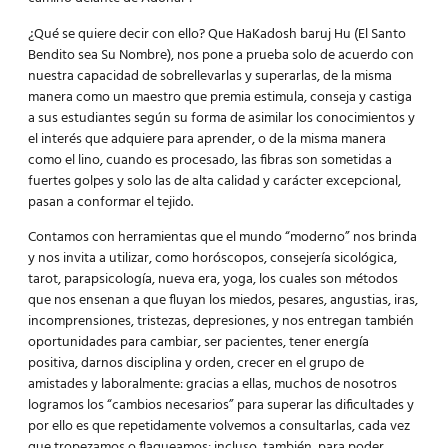
¿Qué se quiere decir con ello? Que HaKadosh baruj Hu (El Santo
Bendito sea Su Nombre),
nos pone a prueba
solo de acuerdo con
nuestra capacidad de sobrellevarlas y superarlas, de la misma
manera como un maestro que premia estimula, conseja y castiga
a sus estudiantes según su forma de asimilar los conocimientos y
el interés que adquiere para aprender, o de la misma manera
como el lino, cuando es procesado, las fibras son sometidas a
fuertes golpes y solo las de alta calidad y carácter excepcional,
pasan a conformar el tejido.
Contamos con herramientas que el mundo “moderno” nos brinda
y nos invita a utilizar, como
horóscopos,
consejería sicológica,
tarot, parapsicología, nueva era, yoga, los cuales son métodos
que nos ensenan a que fluyan los miedos, pesares, angustias, iras,
incomprensiones, tristezas, depresiones, y nos entregan también
oportunidades para cambiar, ser pacientes, tener energía
positiva, darnos disciplina y orden, crecer en el grupo de
amistades y laboralmente: gracias a ellas, muchos de nosotros
logramos los “cambios necesarios” para superar las dificultades y
por ello es que repetidamente volvemos a consultarlas, cada vez
que tropezamos o flaqueamos: incluso, también, para poder