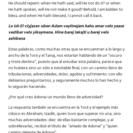
He should repent: when He hath said, will He not do it? or when
He hath spoken, will He not make it good? Behold, I am bidden to
bless; and when He hath blessed, I cannot call it back.
Lo ish El viyjazev uben Adam veyitnejam hahu amar velo yaase
vediber velo yikaymena. Hine barej lakajti u berej velo
ashibena
Estas palabras, como muchas otras que se encuentran a lo largo y
ancho de la Torá y el Tanaj, nos estarían hablando de un “oscuro
y triste destino”, puesto que al estudiar esta palabra, parece que
no hubiera sino un sólo e inevitable final, con un camino lleno de
tribulaciones, adversidades, dolor, agobio y sufrimiento: con ello
debíamos preguntarnos, y seguramente muchos lo han hecho y
lo seguirán haciendo:
¿Por qué creo Adonai un mundo lleno de adversidad?
La respuesta también se encuentra en la Torá y el ejemplo más
clásico es Abraham, tzadik, quien tuvo que superar no una, sino
muchas adversidades: diez de ellas bastante complejas, y al
sobrellevarlas, recibió el título de “amado de Adonai” y “quien
camino delante de Adonai”: