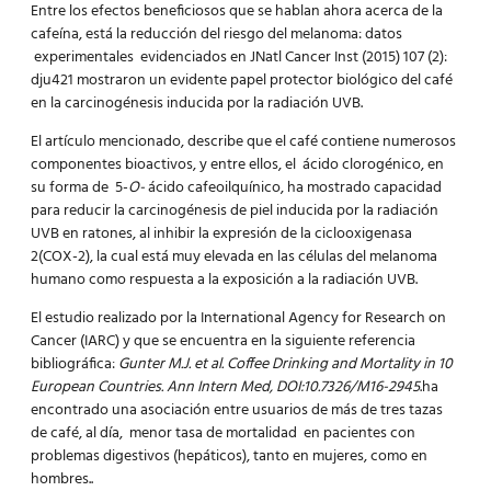
Entre los efectos beneficiosos que se hablan ahora acerca de la
cafeína, está la reducción del riesgo del melanoma: datos
e
xperimentales
evidenciados en
JNatl Cancer Inst (2015) 107 (2):
dju421
mostraron un evidente papel protector biológico del café
en la carcinogénesis inducida por la radiación UVB.
El artículo mencionado, describe que el café contiene numerosos
componentes bioactivos, y entre ellos, el ácido clorogénico, en
su forma de 5-
O-
ácido cafeoilquínico, ha mostrado capacidad
para reducir la carcinogénesis de piel inducida por la radiación
UVB en ratones, al inhibir la expresión de la ciclooxigenasa
2(COX-2), la cual está muy elevada en las células del melanoma
humano como respuesta a la exposición a la radiación UVB.
El estudio realizado por la International Agency for Research on
Cancer (IARC) y que se encuentra en la siguiente referencia
bibliográfica:
Gunter M.J. et al. Coffee Drinking and Mortality in 10
European Countries. Ann Intern Med, DOI:10.7326/M16-2945
.
ha
encontrado una asociación entre usuarios de más de tres tazas
de café, al día, menor tasa de mortalidad en pacientes con
problemas digestivos (hepáticos), tanto en mujeres, como en
hombres..