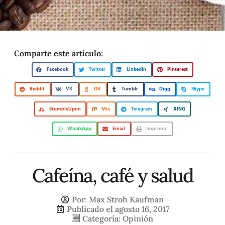
Comparte este artículo:
Facebook
Twitter
LinkedIn
Pinterest
Reddit
VK
OK
Tumblr
Digg
Skype
StumbleUpon
Mix
Telegram
XING
WhatsApp
Email
Imprimir
Cafeína, café y salud
Por:
Max Stroh Kaufman
Publicado el
agosto 16, 2017
Categoría:
Opinión