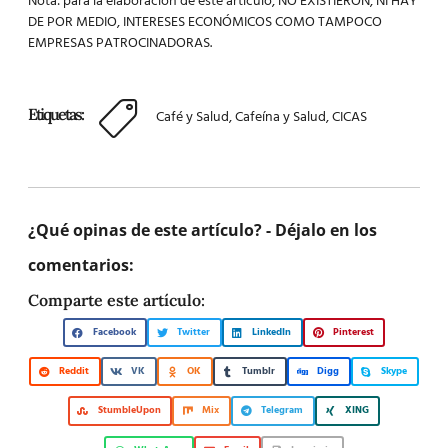
Nota: para la elaboración de este artículo, NO EXISTIERON, NI HAY
DE POR MEDIO, INTERESES ECONÓMICOS COMO TAMPOCO
EMPRESAS PATROCINADORAS.
Etiquetas:
Café y Salud
,
Cafeína y Salud
,
CICAS
¿Qué opinas de este artículo? - Déjalo en los
comentarios:
Comparte este artículo:
Facebook
Twitter
LinkedIn
Pinterest
Reddit
VK
OK
Tumblr
Digg
Skype
StumbleUpon
Mix
Telegram
XING