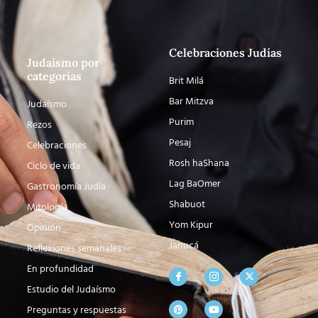
Celebraciones Judías
Judaísmo por
categorías
Brit Milá
Bar Mitzva
Judaísmo
Purim
Rezos
Pesaj
Celebraciones
Rosh haShana
Ciclo de vida
Lag BaOmer
Gastronomía Judía
Shabuot
Mitología
Yom Kipur
Opinión
Janucá
Reflexiones semanales
En profundidad
Estudio del Judaísmo
Preguntas y respuestas