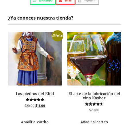
WhatsApp
Email
Imprimir
¿Ya conoces nuestra tienda?
¡Oferta!
Las piedras del Efod
El arte de la fabricación del
vino Kasher
$
20.00
$
15.00
Valorado
con
$
20.00
Valorado
5.00
con
de 5
4.50
de 5
Añadir al carrito
Añadir al carrito