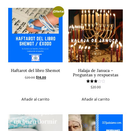
¡Oferta!
Haftarot del libro Shemot
Halaja de Januca –
Preguntas y respuestas
$
20.00
$
14.00
$
20.00
Valorado
con
3.00
de 5
Añadir al carrito
Añadir al carrito