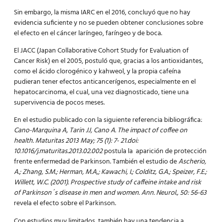
Sin embargo, la misma IARC
en el 2016, concluyó que no hay
evidencia suficiente y no se pueden obtener conclusiones sobre
el efecto en el cáncer laríngeo, faríngeo y de boca.
El JACC (Japan Collaborative Cohort Study for Evaluation of
Cancer Risk) en el 2005, postuló que, gracias a los antioxidantes,
como el ácido clorogénico y kahweol, y la propia cafeína
pudieran tener efectos anticancerígenos, especialmente en el
hepatocarcinoma, el cual, una vez diagnosticado, tiene una
supervivencia de pocos meses.
En el estudio publicado con la siguiente referencia bibliográfica:
Cano-Marquina A, Tarin JJ, Cano A. The impact of coffee on
health. Maturitas 2013 May; 75 (1): 7- 21.doi:
10.1016/j.maturitas.2013.02.002
postula la aparición de protección
frente enfermedad de Parkinson. También el estudio de
Ascherio,
A.; Zhang, S.M.; Herman, M.A,; Kawachi, I.; Colditz, G.A.; Speizer, F.E.;
Willett, W.C. (2001). Prospective study of caffeine intake and risk
of Parkinson´s disease in men and women. Ann. Neurol., 50: 56-63
revela el efecto sobre el Parkinson.
Con estudios muy limitados, también hay una tendencia a