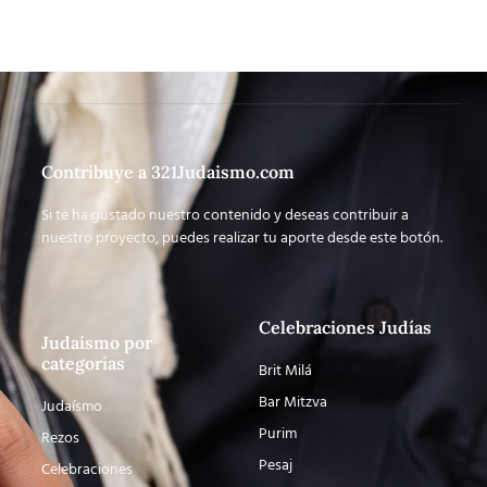
Contribuye a 321Judaismo.com
Si te ha gustado nuestro contenido y deseas contribuir a
nuestro proyecto, puedes realizar tu aporte desde este botón.
Celebraciones Judías
Judaísmo por
categorías
Brit Milá
Bar Mitzva
Judaísmo
Purim
Rezos
Pesaj
Celebraciones