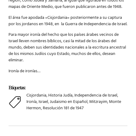
región, como Judea y Samaria, al igual que figuraba en todos los
mapas de Oriente Medio, que fueron publicaron antes de 1948.
El área fue apodada «Cisjordania» posteriormente a su captura
por los jordanos en 1948, en la Guerra de Independencia de Israel.
Para mayor ironía del hecho que los países árabes vecinos de
Israel lleven nombres bíblicos, casi la mitad de los árabes del
mundo, deben sus identidades nacionales a la escritura ancestral
de los mismos Judíos cuyo Estado, muchos de ellos, desean
eliminar.
Ironía de ironías…
Etiquetas:
Cisjordania
,
Historia Judía
,
Independencia de Israel
,
Ironía
,
Israel
,
Judaismo en Español
,
Mitzrayim
,
Monte
Hermon
,
Resolución 181 de 1947