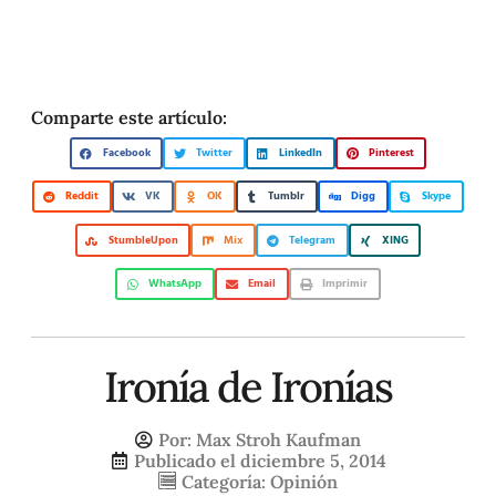
Comparte este artículo:
Facebook
Twitter
LinkedIn
Pinterest
Reddit
VK
OK
Tumblr
Digg
Skype
StumbleUpon
Mix
Telegram
XING
WhatsApp
Email
Imprimir
Ironía de Ironías
Por:
Max Stroh Kaufman
Publicado el
diciembre 5, 2014
Categoría:
Opinión