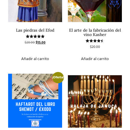
Las piedras del Efod
El arte de la fabricación del
vino Kasher
$
20.00
$
15.00
Valorado
con
$
20.00
Valorado
5.00
con
de 5
4.50
de 5
Añadir al carrito
Añadir al carrito
¡Oferta!