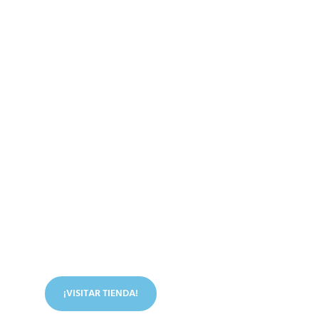
Conoce nuestra tienda
En nuestra tienda tenemos libros digitales, cursos,
artículos judíos y mucho más.
¡VISITAR TIENDA!