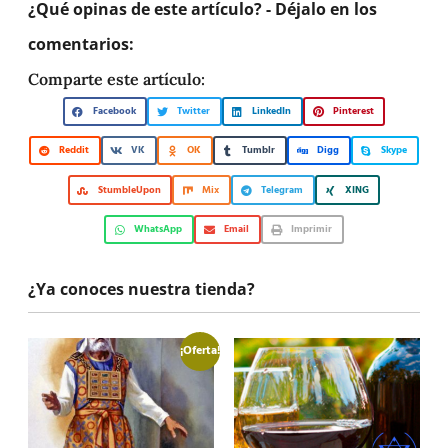
¿Qué opinas de este artículo? - Déjalo en los
comentarios:
Comparte este artículo:
Facebook
Twitter
LinkedIn
Pinterest
Reddit
VK
OK
Tumblr
Digg
Skype
StumbleUpon
Mix
Telegram
XING
WhatsApp
Email
Imprimir
¿Ya conoces nuestra tienda?
¡Oferta!