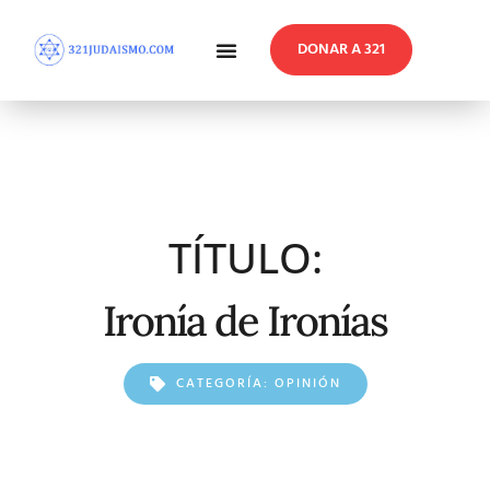
DONAR A 321
En Profundidad
Reflexiones Semanales
TÍTULO:
Ironía de Ironías
CATEGORÍA:
OPINIÓN