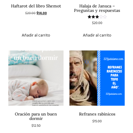
Haftarot del libro Shemot
Halaja de Januca –
Preguntas y respuestas
$
20.00
$
14.00
$
20.00
Valorado
con
3.00
de 5
Añadir al carrito
Añadir al carrito
Oración para un buen
Refranes rabínicos
dormir
$
15.00
$
12.50