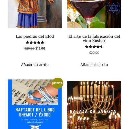
Las piedras del Efod
El arte de la fabricación del
vino Kasher
$
20.00
$
15.00
Valorado
con
$
20.00
Valorado
5.00
con
de 5
4.50
de 5
Añadir al carrito
Añadir al carrito
¡Oferta!