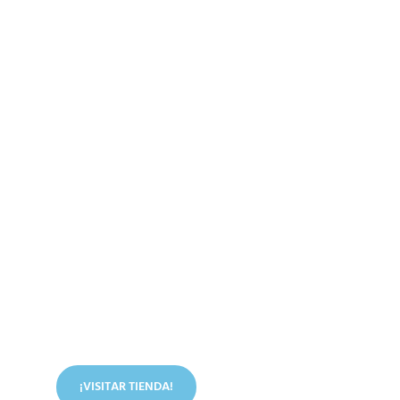
Conoce nuestra tienda
En nuestra tienda tenemos libros digitales, cursos,
artículos judíos y mucho más.
¡VISITAR TIENDA!