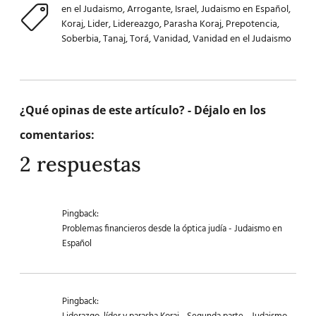
en el Judaismo
,
Arrogante
,
Israel
,
Judaismo en Español
,
Koraj
,
Lider
,
Lidereazgo
,
Parasha Koraj
,
Prepotencia
,
Soberbia
,
Tanaj
,
Torá
,
Vanidad
,
Vanidad en el Judaismo
¿Qué opinas de este artículo? - Déjalo en los
comentarios:
2 respuestas
Pingback:
Problemas financieros desde la óptica judía - Judaismo en
Español
Pingback: