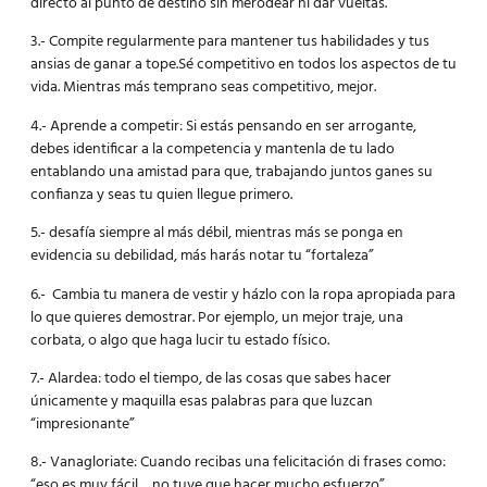
directo al punto de destino sin merodear ni dar vueltas.
3.- Compite regularmente para mantener tus habilidades y tus
ansias de ganar a tope.Sé competitivo en todos los aspectos de tu
vida. Mientras más temprano seas competitivo, mejor.
4.- Aprende a competir: Si estás pensando en ser arrogante,
debes identificar a la competencia y mantenla de tu lado
entablando una amistad para que, trabajando juntos ganes su
confianza y seas tu quien llegue primero.
5.- desafía siempre al más débil, mientras más se ponga en
evidencia su debilidad, más harás notar tu “fortaleza”
6.- Cambia tu manera de vestir y házlo con la ropa apropiada para
lo que quieres demostrar. Por ejemplo, un mejor traje, una
corbata, o algo que haga lucir tu estado físico.
7.- Alardea: todo el tiempo, de las cosas que sabes hacer
únicamente y maquilla esas palabras para que luzcan
“impresionante”
8.- Vanagloriate: Cuando recibas una felicitación di frases como:
“eso es muy fácil… no tuve que hacer mucho esfuerzo”