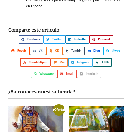
Liderazgo, líder y parasha Koraj - Segunda parte - Judaismo
en Español
Comparte este artículo:
Facebook
Twitter
LinkedIn
Pinterest
Reddit
VK
OK
Tumblr
Digg
Skype
StumbleUpon
Mix
Telegram
XING
WhatsApp
Email
Imprimir
¿Ya conoces nuestra tienda?
¡Oferta!