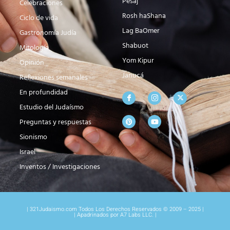
Pesaj
Celebraciones
Rosh haShana
Ciclo de vida
Lag BaOmer
Gastronomía Judía
Shabuot
Mitología
Yom Kipur
Opinión
Janucá
Reflexiones semanales
En profundidad
Estudio del Judaísmo
Preguntas y respuestas
Sionismo
Israel
Inventos / Investigaciones
| 321Judaismo.com Todos Los Derechos Reservados © 2009 – 2025 |
| Apadrinados por A7 Labs LLC. |