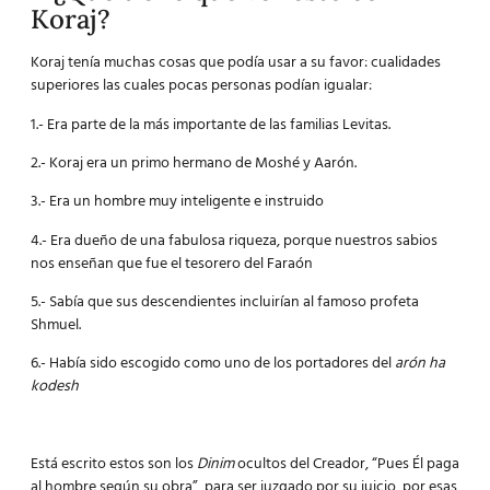
Koraj?
Koraj tenía muchas cosas que podía usar a su favor: cualidades
superiores las cuales pocas personas podían igualar:
1.- Era parte de la más importante de las familias Levitas.
2.- Koraj era un primo hermano de Moshé y Aarón.
3.- Era un hombre muy inteligente e instruido
4.- Era dueño de una fabulosa riqueza, porque nuestros sabios
nos enseñan que fue el tesorero del Faraón
5.- Sabía que sus descendientes incluirían al famoso profeta
Shmuel.
6.- Había sido escogido como uno de los portadores del
arón ha
kodesh
Está escrito estos son los
Dinim
ocultos del Creador, “Pues Él paga
al hombre según su obra”, para ser juzgado por su juicio, por esas