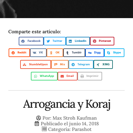
Comparte este artículo:
Facebook
Twitter
LinkedIn
Pinterest
Reddit
VK
OK
Tumblr
Digg
Skype
StumbleUpon
Mix
Telegram
XING
WhatsApp
Email
Imprimir
Arrogancia y Koraj
Por:
Max Stroh Kaufman
Publicado el
junio 14, 2018
Categoría:
Parashot