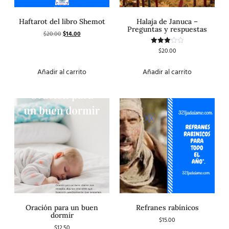
Haftarot del libro Shemot
Halaja de Januca –
Preguntas y respuestas
$
20.00
$
14.00
$
20.00
Valorado
con
3.00
de 5
Añadir al carrito
Añadir al carrito
Oración para un buen
Refranes rabínicos
dormir
$
15.00
$
12.50