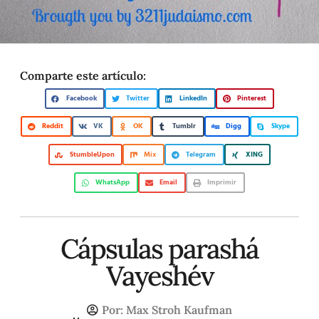
Comparte este artículo:
Facebook
Twitter
LinkedIn
Pinterest
Reddit
VK
OK
Tumblr
Digg
Skype
StumbleUpon
Mix
Telegram
XING
WhatsApp
Email
Imprimir
Cápsulas parashá
Vayeshév
Por:
Max Stroh Kaufman