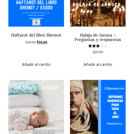
Haftarot del libro Shemot
Halaja de Januca –
Preguntas y respuestas
$
20.00
$
14.00
$
20.00
Valorado
con
3.00
de 5
Añadir al carrito
Añadir al carrito