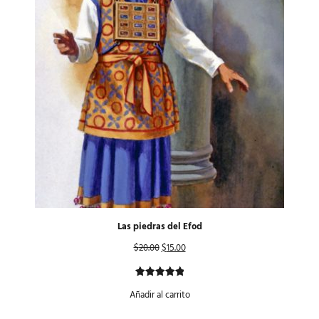
Las piedras del Efod
$
20.00
$
15.00
Valorado
1
Añadir al carrito
con
5.00
de 5 en