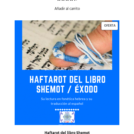
Valorado
2
Añadir al carrito
con
4.50
de 5 en
base a
OFERTA
valoraciones
de
clientes
Haftarot del libro Shemot