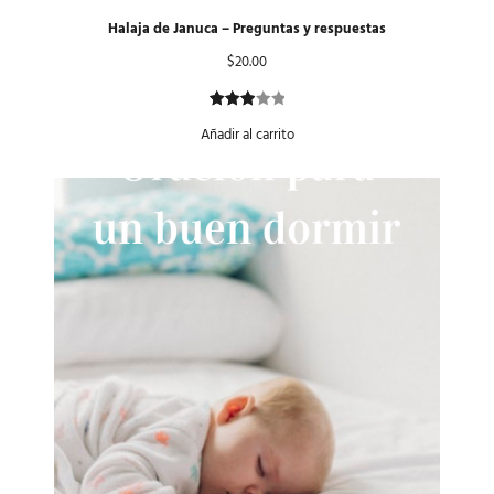
Halaja de Januca – Preguntas y respuestas
$
20.00
Valorado
1
Añadir al carrito
con
3.00
de 5
en
base
a
valoración
de un
cliente