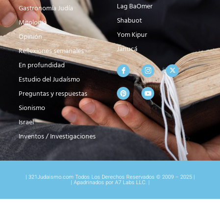
Lag BaOmer
Gastronomía Judía
Shabuot
Mitología
Yom Kipur
Opinión
Janucá
Reflexiones semanales
En profundidad
Estudio del Judaísmo
Preguntas y respuestas
Sionismo
Israel
Inventos / Investigaciones
| 321Judaismo.com Todos Los Derechos Reservados © 2009 – 2025 |
| Apadrinados por A7 Labs LLC. |