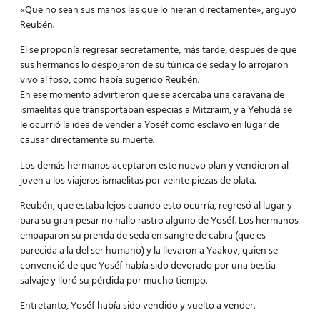
«Que no sean sus manos las que lo hieran directamente», arguyó
Reubén.
El se proponía regresar secretamente, más tarde, después de que
sus hermanos lo despojaron de su túnica de seda y lo arrojaron
vivo al foso, como había sugerido Reubén.
En ese momento advirtieron que se acercaba una caravana de
ismaelitas que transportaban especias a Mitzraim, y a Yehudá se
le ocurrió la idea de vender a Yoséf como esclavo en lugar de
causar directamente su muerte.
Los demás hermanos aceptaron este nuevo plan y vendieron al
joven a los viajeros ismaelitas por veinte piezas de plata.
Reubén, que estaba lejos cuando esto ocurría, regresó al lugar y
para su gran pesar no hallo rastro alguno de Yoséf. Los hermanos
empaparon su prenda de seda en sangre de cabra (que es
parecida a la del ser humano) y la llevaron a Yaakov, quien se
convenció de que Yoséf había sido devorado por una bestia
salvaje y lloró su pérdida por mucho tiempo.
Entretanto, Yoséf había sido vendido y vuelto a vender.