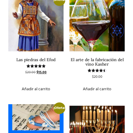
Las piedras del Efod
El arte de la fabricación del
vino Kasher
$
20.00
$
15.00
Valorado
con
$
20.00
Valorado
5.00
con
de 5
4.50
de 5
Añadir al carrito
Añadir al carrito
¡Oferta!