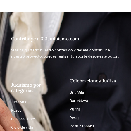
Contribuye a 321Judaismo.com
Si te ha gustado nuestro contenido y deseas contribuir a
nuestro proyecto, puedes realizar tu aporte desde este botón.
Celebraciones Judías
Judaísmo por
categorías
Brit Milá
Bar Mitzva
Judaísmo
Purim
Rezos
Pesaj
Celebraciones
Rosh haShana
Ciclo de vida