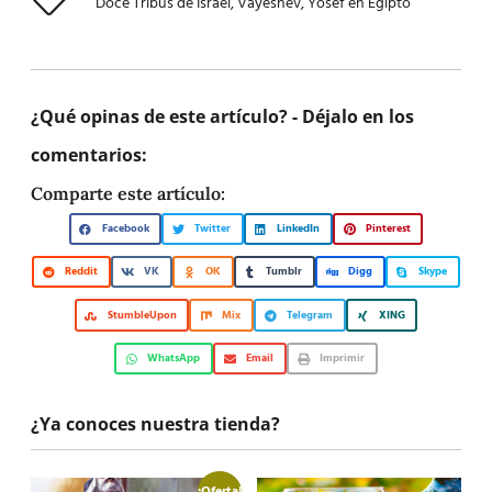
Doce Tribus de Israel
,
Vayeshev
,
Yosef en Egipto
¿Qué opinas de este artículo? - Déjalo en los
comentarios:
Comparte este artículo:
Facebook
Twitter
LinkedIn
Pinterest
Reddit
VK
OK
Tumblr
Digg
Skype
StumbleUpon
Mix
Telegram
XING
WhatsApp
Email
Imprimir
¿Ya conoces nuestra tienda?
¡Oferta!