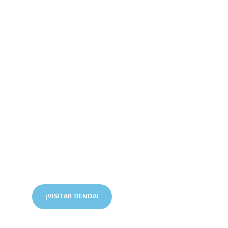
Conoce nuestra tienda
En nuestra tienda tenemos libros digitales, cursos,
artículos judíos y mucho más.
¡VISITAR TIENDA!