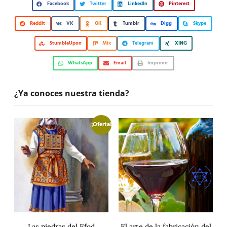
Facebook
Twitter
LinkedIn
Pinterest
Reddit
VK
OK
Tumblr
Digg
Skype
StumbleUpon
Mix
Telegram
XING
WhatsApp
Email
Imprimir
¿Ya conoces nuestra tienda?
¡Oferta!
Las piedras del Efod
El arte de la fabricación del