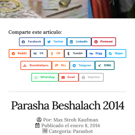
Comparte este artículo:
Facebook
Twitter
LinkedIn
Pinterest
Reddit
VK
OK
Tumblr
Digg
Skype
StumbleUpon
Mix
Telegram
XING
WhatsApp
Email
Imprimir
Parasha Beshalach 2014
Por:
Max Stroh Kaufman
Publicado el
enero 8, 2014
Categoría:
Parashot