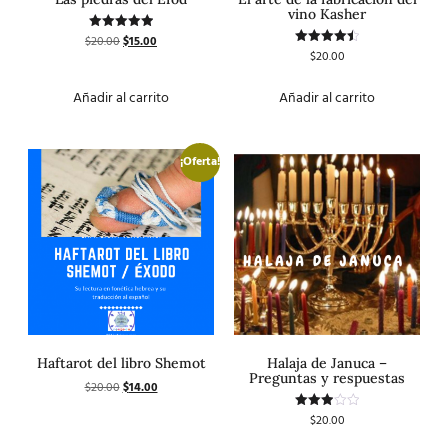
vino Kasher
$
20.00
$
15.00
Valorado
con
$
20.00
Valorado
5.00
con
de 5
4.50
de 5
Añadir al carrito
Añadir al carrito
¡Oferta!
Haftarot del libro Shemot
Halaja de Januca –
Preguntas y respuestas
$
20.00
$
14.00
$
20.00
Valorado
con
3.00