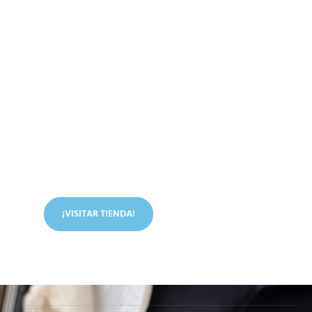
Conoce nuestra tienda
En nuestra tienda tenemos libros digitales, cursos,
artículos judíos y mucho más.
¡VISITAR TIENDA!