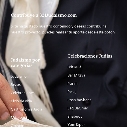
Contribuye a 321Judaismo.com
Si te ha gustado nuestro contenido y deseas contribuir a
nuestro proyecto, puedes realizar tu aporte desde este botón.
Celebraciones Judías
Judaísmo por
categorías
Brit Milá
Bar Mitzva
Judaísmo
Purim
Rezos
Pesaj
Celebraciones
Rosh haShana
Ciclo de vida
Lag BaOmer
Gastronomía Judía
Shabuot
Mitología
Yom Kipur
Opinión