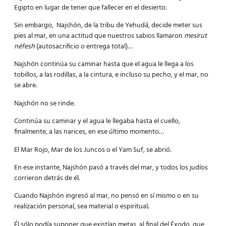
Egipto en lugar de tener que fallecer en el desierto:
Sin embargo, Najshón, de la tribu de Yehudá, decide meter sus
pies al mar, en una actitud que nuestros sabios llamaron
mesirut
néfesh
(autosacrificio o entrega total)…
Najshón continúa su caminar hasta que el agua le llega a los
tobillos, a las rodillas, a la cintura, e incluso su pecho, y el mar, no
se abre.
Najshón no se rinde:
Continúa su caminar y el agua le llegaba hasta el cuello,
finalmente, a las narices, en ese último momento…
El Mar Rojo, Mar de los Juncos o el Yam Suf, se abrió:
En ese instante, Najshón pasó a través del mar, y todos los judíos
corrieron detrás de él.
Cuando Najshón ingresó al mar, no pensó en sí mismo o en su
realización personal, sea material o espiritual;
Él sólo podía suponer que existían metas, al final del Éxodo, que