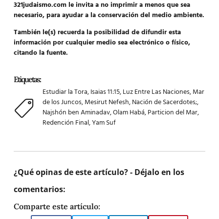
321judaismo.com le invita a no imprimir a menos que sea
necesario, para ayudar a la conservación del medio ambiente.
También le(s) recuerda la posibilidad de difundir esta
información por cualquier medio sea electrónico o físico,
citando la fuente.
Etiquetas:
Estudiar la Tora
,
Isaias 11:15
,
Luz Entre Las Naciones
,
Mar
de los Juncos
,
Mesirut Nefesh
,
Nación de Sacerdotes;
,
Najshón ben Aminadav
,
Olam Habá
,
Particion del Mar
,
Redención Final
,
Yam Suf
¿Qué opinas de este artículo? - Déjalo en los
comentarios:
Comparte este artículo: