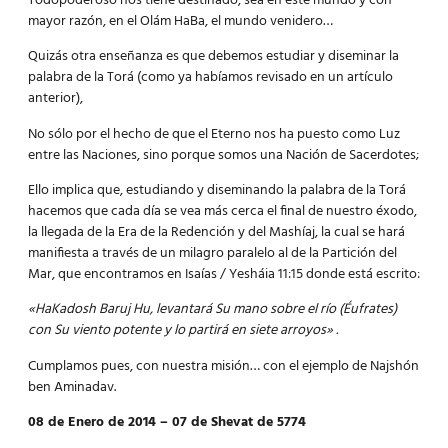
Todopoderoso nos tiene destinado, sea en este mundo y con
mayor razón, en el Olám HaBa, el mundo venidero…
Quizás otra enseñanza es que debemos estudiar y diseminar la
palabra de la Torá (como ya habíamos revisado en un artículo
anterior),
No sólo por el hecho de que el Eterno nos ha puesto como Luz
entre las Naciones, sino porque somos una Nación de Sacerdotes;
Ello implica que, estudiando y diseminando la palabra de la Torá
hacemos que cada día se vea más cerca el final de nuestro éxodo,
la llegada de la Era de la Redención y del Mashíaj, la cual se hará
manifiesta a través de un milagro paralelo al de la Partición del
Mar, que encontramos en Isaías / Yesháia 11:15 donde está escrito:
«HaKadosh Baruj Hu, levantará Su mano sobre el río (Éufrates)
con Su viento potente y lo partirá en siete arroyos» .
Cumplamos pues, con nuestra misión… con el ejemplo de Najshón
ben Aminadav.
08 de Enero de 2014 – 07 de Shevat de 5774