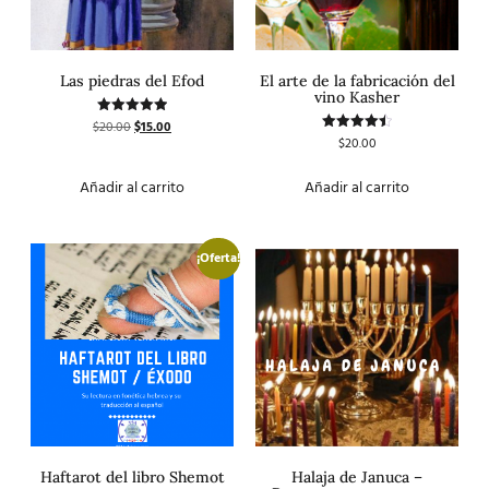
Las piedras del Efod
El arte de la fabricación del
vino Kasher
$
20.00
$
15.00
Valorado
con
$
20.00
Valorado
5.00
con
de 5
4.50
de 5
Añadir al carrito
Añadir al carrito
¡Oferta!
Haftarot del libro Shemot
Halaja de Januca –