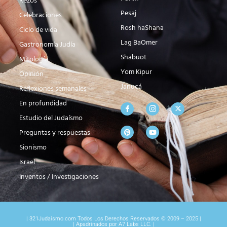
Rezos
Pesaj
Celebraciones
Rosh haShana
Ciclo de vida
Lag BaOmer
Gastronomía Judía
Shabuot
Mitología
Yom Kipur
Opinión
Janucá
Reflexiones semanales
En profundidad
Estudio del Judaísmo
Preguntas y respuestas
Sionismo
Israel
Inventos / Investigaciones
| 321Judaismo.com Todos Los Derechos Reservados © 2009 – 2025 |
| Apadrinados por A7 Labs LLC. |