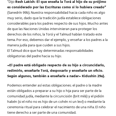
“Dijo
Resh Lakish: El que enseña la Torá al hijo de su prójimo
es considerado por las Escrituras como si lo hubiera creado”
(Sanedrín 99b). Nuestra responsabilidad hacia cada niño es algo
muy serio, dado que la tradición judía establece obligaciones
considerables para los padres respecto de sus hijos. Mucho antes
de que las Naciones Unidas intervinieran para proteger los
derechos de los niños, la Torá y el Talmud habían tratado este
tema. Por eso, debemos dar el ejemplo, y enseñar a los padres a la
manera judía para que cuiden a sus hijos.
El Talmud dice que hay determinadas responsabilidades
obligatorias del padre hacia su hijo:
«El padre está obligado respecto de su hijo a circuncidarlo,
redimirlo, enseñarle Torá, desposarlo y enseñarle un oficio.
Según algunos, también a enseñarle a nadar» Kidushin 29a).
Podemos entender así estas obligaciones: el padre o la madre
están obligados a preparar a su hijo o hija para ser parte de la
comunidad judía, mediante la circuncisión (brit milá) y el pidión
habén (si el niño no es hijo de un cohén ni un leví) o mediante la
ceremonia ritual para celebrar el nacimiento de una niña. El niño
tiene derecho a ser parte de una comunidad.