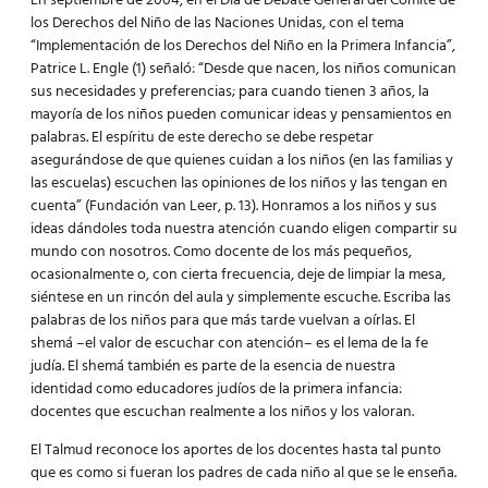
En septiembre de 2004, en el Día de Debate General del Comité de
los Derechos del Niño de las Naciones Unidas, con el tema
“Implementación de los Derechos del Niño en la Primera Infancia”,
Patrice L. Engle (1) señaló: “Desde que nacen, los niños comunican
sus necesidades y preferencias; para cuando tienen 3 años, la
mayoría de los niños pueden comunicar ideas y pensamientos en
palabras. El espíritu de este derecho se debe respetar
asegurándose de que quienes cuidan a los niños (en las familias y
las escuelas) escuchen las opiniones de los niños y las tengan en
cuenta” (Fundación van Leer, p. 13). Honramos a los niños y sus
ideas dándoles toda nuestra atención cuando eligen compartir su
mundo con nosotros. Como docente de los más pequeños,
ocasionalmente o, con cierta frecuencia, deje de limpiar la mesa,
siéntese en un rincón del aula y simplemente escuche. Escriba las
palabras de los niños para que más tarde vuelvan a oírlas. El
shemá –el valor de escuchar con atención– es el lema de la fe
judía. El shemá también es parte de la esencia de nuestra
identidad como educadores judíos de la primera infancia:
docentes que escuchan realmente a los niños y los valoran.
El Talmud reconoce los aportes de los docentes hasta tal punto
que es como si fueran los padres de cada niño al que se le enseña.