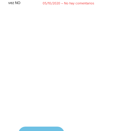
05/10/2020
No hay comentarios
Conoce nuestra tienda
En nuestra tienda tenemos libros digitales, cursos,
artículos judíos y mucho más.