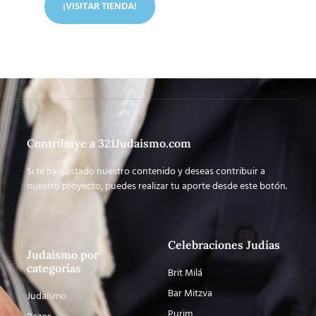
¡VISITAR TIENDA!
Contribuye a 321Judaismo.com
Si te ha gustado nuestro contenido y deseas contribuir a
nuestro proyecto, puedes realizar tu aporte desde este botón.
Celebraciones Judías
Judaísmo por
categorías
Brit Milá
Bar Mitzva
Judaísmo
Purim