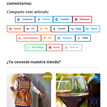
comentarios:
Comparte este artículo:
Facebook
Twitter
LinkedIn
Pinterest
Reddit
VK
OK
Tumblr
Digg
Skype
StumbleUpon
Mix
Telegram
XING
WhatsApp
Email
Imprimir
¿Ya conoces nuestra tienda?
¡Oferta!