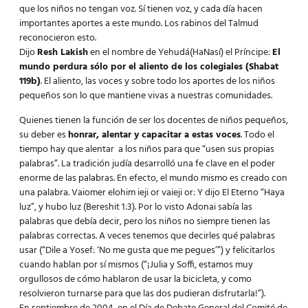
que los niños no tengan voz. Sí tienen voz, y cada día hacen
importantes aportes a este mundo. Los rabinos del Talmud
reconocieron esto.
Dijo
Resh Lakish
en el nombre de Yehudá(HaNasí) el Príncipe:
El
mundo perdura sólo por el aliento de los colegiales (Shabat
119b)
. El aliento, las voces y sobre todo los aportes de los niños
pequeños son lo que mantiene vivas a nuestras comunidades.
Quienes tienen la función de ser los docentes de niños pequeños,
su deber es
honrar, alentar y capacitar a estas voces
. Todo el
tiempo hay que alentar a los niños para que “usen sus propias
palabras”. La tradición judía desarrolló una fe clave en el poder
enorme de las palabras. En efecto, el mundo mismo es creado con
una palabra. Vaiomer elohim ieji or vaieji or: Y dijo El Eterno “Haya
luz”, y hubo luz (Bereshit 1:3). Por lo visto Adonai sabía las
palabras que debía decir, pero los niños no siempre tienen las
palabras correctas. A veces tenemos que decirles qué palabras
usar (“Dile a Yosef: ‘No me gusta que me pegues’”) y felicitarlos
cuando hablan por sí mismos (“¡Julia y Soffi, estamos muy
orgullosos de cómo hablaron de usar la bicicleta, y como
resolvieron turnarse para que las dos pudieran disfrutarla!”).