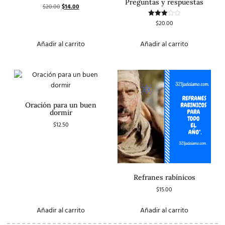
Preguntas y respuestas
$
20.00
$
14.00
$
20.00
Valorado
con
3.00
de 5
Añadir al carrito
Añadir al carrito
Oración para un buen
dormir
$
12.50
Refranes rabínicos
$
15.00
Añadir al carrito
Añadir al carrito