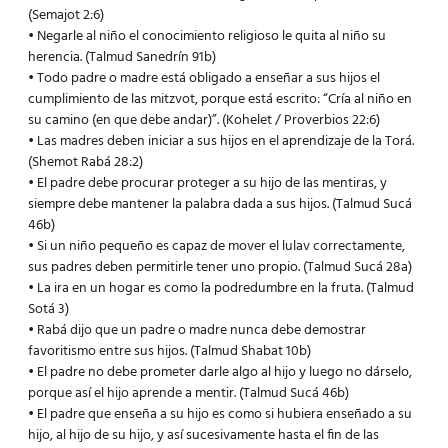
(Semajot 2:6)
• Negarle al niño el conocimiento religioso le quita al niño su
herencia. (Talmud Sanedrín 91b)
• Todo padre o madre está obligado a enseñar a sus hijos el
cumplimiento de las mitzvot, porque está escrito: “Cría al niño en
su camino (en que debe andar)”. (Kohelet / Proverbios 22:6)
• Las madres deben iniciar a sus hijos en el aprendizaje de la Torá.
(Shemot Rabá 28:2)
• El padre debe procurar proteger a su hijo de las mentiras, y
siempre debe mantener la palabra dada a sus hijos. (Talmud Sucá
46b)
• Si un niño pequeño es capaz de mover el lulav correctamente,
sus padres deben permitirle tener uno propio. (Talmud Sucá 28a)
• La ira en un hogar es como la podredumbre en la fruta. (Talmud
Sotá 3)
• Rabá dijo que un padre o madre nunca debe demostrar
favoritismo entre sus hijos. (Talmud Shabat 10b)
• El padre no debe prometer darle algo al hijo y luego no dárselo,
porque así el hijo aprende a mentir. (Talmud Sucá 46b)
• El padre que enseña a su hijo es como si hubiera enseñado a su
hijo, al hijo de su hijo, y así sucesivamente hasta el fin de las