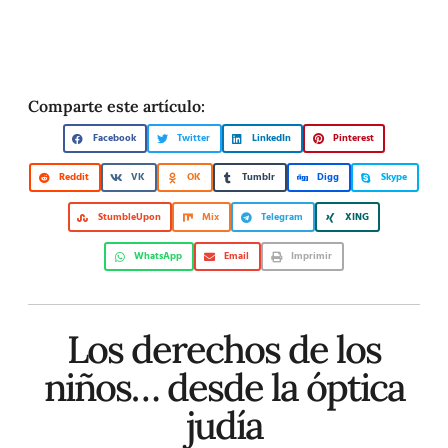
Comparte este artículo:
Facebook
Twitter
LinkedIn
Pinterest
Reddit
VK
OK
Tumblr
Digg
Skype
StumbleUpon
Mix
Telegram
XING
WhatsApp
Email
Imprimir
Los derechos de los
niños… desde la óptica
judía