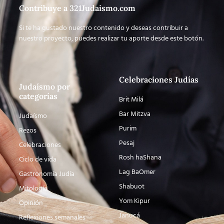
Contribuye a 321Judaismo.com
Si te ha gustado nuestro contenido y deseas contribuir a
nuestro proyecto, puedes realizar tu aporte desde este botón.
Celebraciones Judías
Judaísmo por
categorías
Brit Milá
Bar Mitzva
Judaísmo
Purim
Rezos
Pesaj
Celebraciones
Rosh haShana
Ciclo de vida
Lag BaOmer
Gastronomía Judía
Shabuot
Mitología
Yom Kipur
Opinión
Janucá
Reflexiones semanales