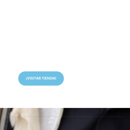
Conoce nuestra tienda
En nuestra tienda tenemos libros digitales, cursos,
artículos judíos y mucho más.
¡VISITAR TIENDA!