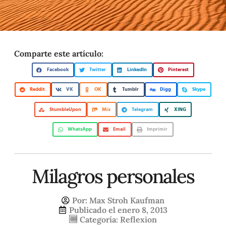
Comparte este artículo:
Facebook
Twitter
LinkedIn
Pinterest
Reddit
VK
OK
Tumblr
Digg
Skype
StumbleUpon
Mix
Telegram
XING
WhatsApp
Email
Imprimir
Milagros personales
Por:
Max Stroh Kaufman
Publicado el
enero 8, 2013
Categoría:
Reflexion