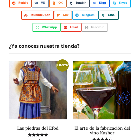
Reddit
VK
OK
Tumblr
Digg
Skype
StumbleUpon
Mix
Telegram
XING
WhatsApp
Email
Imprimir
¿Ya conoces nuestra tienda?
¡Oferta!
Las piedras del Efod
El arte de la fabricación del
vino Kasher