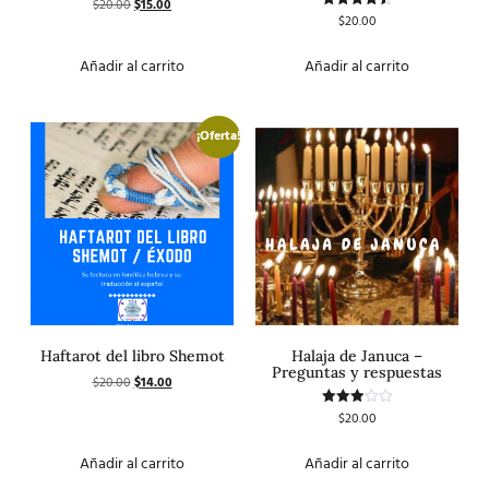
$
20.00
$
15.00
Valorado
con
$
20.00
Valorado
5.00
con
de 5
4.50
de 5
Añadir al carrito
Añadir al carrito
¡Oferta!
Haftarot del libro Shemot
Halaja de Januca –
Preguntas y respuestas
$
20.00
$
14.00
$
20.00
Valorado
con
3.00
de 5
Añadir al carrito
Añadir al carrito