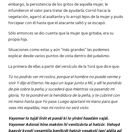
embargo, la persistencia de los gritos de aquella mujer, le
infundieron el valor para tratar de ayudarla. Corrió hacia la
vegetación, agarró al asaltante y lo arrojó lejos de la mujer y pudo
forcejear con él hasta que el atacante saltó y se escapó.
Sólo entonces se dio cuenta que la mujer que gritaba, era su
propia hija.
Situaciones como estas y aún “más grandes” las podemos
explicar desde varios puntos de vista dentro del judaísmo:
La primera de ellas a partir del versículo de la Torá que dice que:
Tú no podrás ver mi rostro, porque el hombre no puede verme y
vivir Y dijo el Eterno: He aquí un lugar junto a Mí, y allí te pondrás
de pie sobre la peña;
y sucederá que mientras va pasando mi
gloria, Yo te pondré en la hendidura de la peña, y te cubriré con
mi mano hasta que Yo pase.
Luego apartaré mi mano para que
veas mis espaldas, mas mi rostro no será visto.
Vayomer lo tujál lirót et panái ki lo yiráni haadám vajái.
Vayomer Adonai híne makóm ití venitzávta al hatzúr.
Vehayá
baavór kvodí vesamtíja benikrát hatzúr vesakotí japí aléija ad