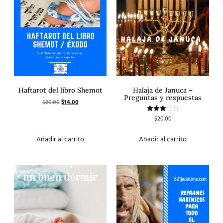
Haftarot del libro Shemot
Halaja de Januca –
Preguntas y respuestas
$
20.00
$
14.00
$
20.00
Valorado
con
3.00
de 5
Añadir al carrito
Añadir al carrito