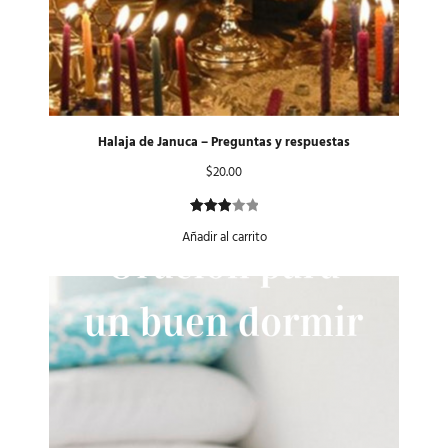
Halaja de Januca – Preguntas y respuestas
$
20.00
Valorado
1
Añadir al carrito
con
3.00
de 5
en
base
a
valoración
de un
cliente