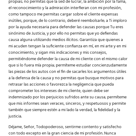
propias; no permitas que la sed de lucrar, la ambición por la fama,
el reconocimiento y la admiración interfieran con mi profesión,
como tampoco me permitas cargar sobre el cliente expensas
inútiles, porque, de lo contrario, deberé reembolsarle; a Ti imploro
por la ayuda necesaria para defender las causas porque Tu eres
sinónimo de Justicia, y por ello no permitas que yo defiendas
causa alguna utilizando medios ilícitos: Garantiza que quienes a
mi acuden tengan la suficiente confianza en mí, en mi arte y en mi
conocimiento, y sigan mis indicaciones y mis consejos,
permitiéndome defender la causa de mi cliente con el mismo calor
que si lo fuera mía propia; permíteme estudiar concienzudamente
las piezas de los autos con el fin de sacarles los argumentos útiles
a la defensa de la causa y no permitas que busque motivos para
retrasar las acciones o favorezca la negligencia que pueda
comprometer los intereses de mi cliente, quien debe ser
indemnizado por los perjuicios sufridos ante su causa; permíteme
que mis informes sean veraces, sinceros, y respetuosos y permite
también que siempre estén a mi lado la verdad, la fidelidad y la
justicia.
Déjame, Señor, Todopoderoso, sentirme contento y satisfecho
con todo excepto en la gran ciencia de mi profesión. Nunca