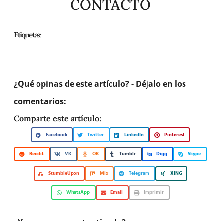
CONTACTO
Etiquetas:
¿Qué opinas de este artículo? - Déjalo en los
comentarios:
Comparte este artículo:
Facebook
Twitter
LinkedIn
Pinterest
Reddit
VK
OK
Tumblr
Digg
Skype
StumbleUpon
Mix
Telegram
XING
WhatsApp
Email
Imprimir