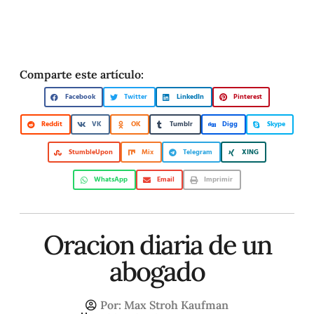
Comparte este artículo:
Facebook
Twitter
LinkedIn
Pinterest
Reddit
VK
OK
Tumblr
Digg
Skype
StumbleUpon
Mix
Telegram
XING
WhatsApp
Email
Imprimir
Oracion diaria de un
abogado
Por:
Max Stroh Kaufman