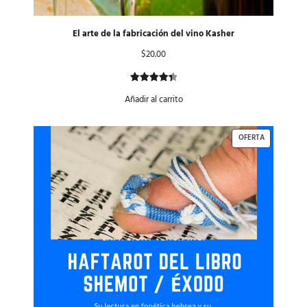
El arte de la fabricación del vino Kasher
$
20.00
Valorado
2
Añadir al carrito
con
4.50
de 5 en
base a
OFERTA
valoraciones
de
clientes