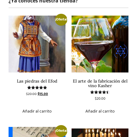
¿Ya conoces nuestra tienda?
¡Oferta!
Las piedras del Efod
El arte de la fabricación del
vino Kasher
$
20.00
$
15.00
Valorado
con
$
20.00
Valorado
5.00
con
de 5
4.50
de 5
Añadir al carrito
Añadir al carrito
¡Oferta!