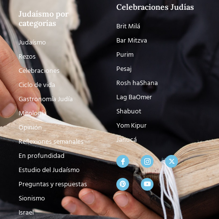
Celebraciones Judías
Judaísmo por
categorías
Brit Milá
Bar Mitzva
Judaísmo
Purim
Rezos
Pesaj
Celebraciones
Rosh haShana
Ciclo de vida
Lag BaOmer
Gastronomía Judía
Shabuot
Mitología
Yom Kipur
Opinión
Janucá
Reflexiones semanales
En profundidad
Estudio del Judaísmo
Preguntas y respuestas
Sionismo
Israel