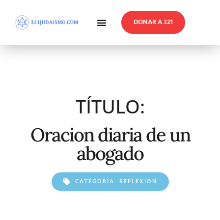
DONAR A 321
En Profundidad
Reflexiones Semanales
TÍTULO:
Oracion diaria de un
abogado
CATEGORÍA:
REFLEXION