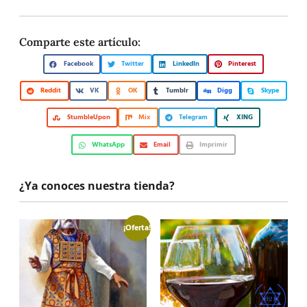
Comparte este artículo:
Facebook
Twitter
LinkedIn
Pinterest
Reddit
VK
OK
Tumblr
Digg
Skype
StumbleUpon
Mix
Telegram
XING
WhatsApp
Email
Imprimir
¿Ya conoces nuestra tienda?
¡Oferta!