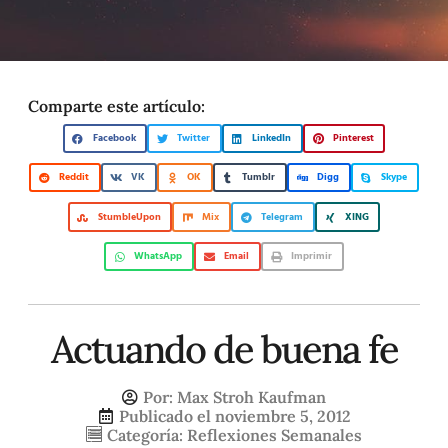
Comparte este artículo:
Facebook
Twitter
LinkedIn
Pinterest
Reddit
VK
OK
Tumblr
Digg
Skype
StumbleUpon
Mix
Telegram
XING
WhatsApp
Email
Imprimir
Actuando de buena fe
Por:
Max Stroh Kaufman
Publicado el
noviembre 5, 2012
Categoría:
Reflexiones Semanales