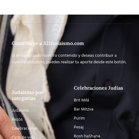
Contribuye a 321Judaismo.com
Si te ha gustado nuestro contenido y deseas contribuir a
nuestro proyecto, puedes realizar tu aporte desde este botón.
Celebraciones Judías
Judaísmo por
categorías
Brit Milá
Bar Mitzva
Judaísmo
Purim
Rezos
Pesaj
Celebraciones
Rosh haShana
Ciclo de vida