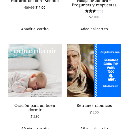
Haftarot del libro Shemot
Halaja de Januca –
Preguntas y respuestas
$
20.00
$
14.00
$
20.00
Valorado
con
3.00
de 5
Añadir al carrito
Añadir al carrito
Oración para un buen
Refranes rabínicos
dormir
$
15.00
$
12.50
Añadir al carrito
Añadir al carrito