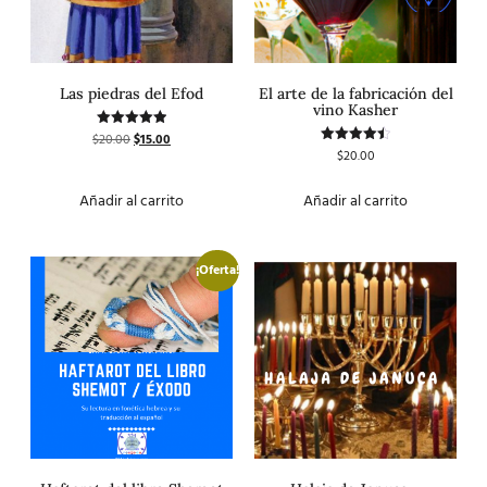
Las piedras del Efod
El arte de la fabricación del
vino Kasher
$
20.00
$
15.00
Valorado
con
$
20.00
Valorado
5.00
con
de 5
4.50
de 5
Añadir al carrito
Añadir al carrito
¡Oferta!