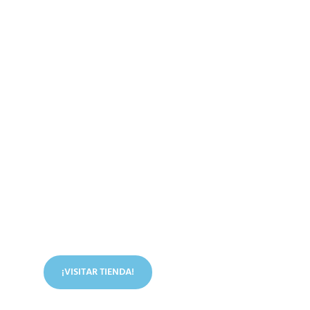
Conoce nuestra tienda
En nuestra tienda tenemos libros digitales, cursos,
artículos judíos y mucho más.
¡VISITAR TIENDA!