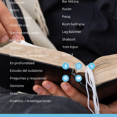
Bar Mitzva
Judaísmo
Purim
Rezos
Pesaj
Celebraciones
Rosh haShana
Ciclo de vida
Lag BaOmer
Gastronomía Judía
Shabuot
Mitología
Yom Kipur
Opinión
Janucá
Reflexiones semanales
En profundidad
Estudio del Judaísmo
Preguntas y respuestas
Sionismo
Israel
Inventos / Investigaciones