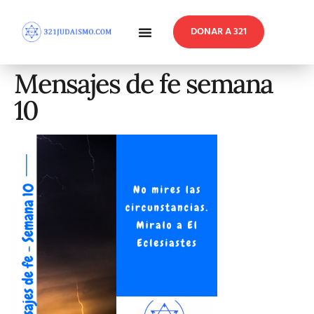
DONAR A 321
En Profundidad
Reflexiones Semanales
Mensajes de fe semana
10