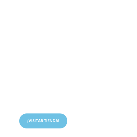
Conoce nuestra tienda
En nuestra tienda tenemos libros digitales, cursos,
artículos judíos y mucho más.
¡VISITAR TIENDA!