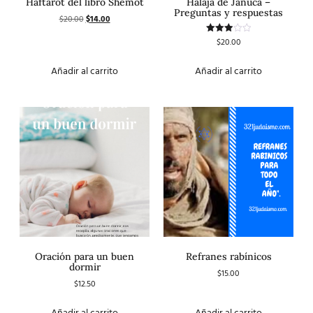
Haftarot del libro Shemot
Halaja de Januca –
Preguntas y respuestas
$
20.00
$
14.00
$
20.00
Valorado
con
3.00
de 5
Añadir al carrito
Añadir al carrito
Oración para un buen
Refranes rabínicos
dormir
$
15.00
$
12.50