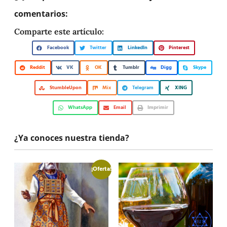
comentarios:
Comparte este artículo:
Facebook
Twitter
LinkedIn
Pinterest
Reddit
VK
OK
Tumblr
Digg
Skype
StumbleUpon
Mix
Telegram
XING
WhatsApp
Email
Imprimir
¿Ya conoces nuestra tienda?
¡Oferta!