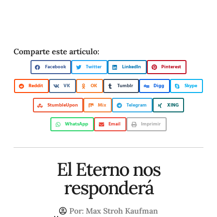
Comparte este artículo:
Facebook
Twitter
LinkedIn
Pinterest
Reddit
VK
OK
Tumblr
Digg
Skype
StumbleUpon
Mix
Telegram
XING
WhatsApp
Email
Imprimir
El Eterno nos
responderá
Por:
Max Stroh Kaufman