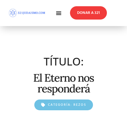
DONAR A 321
En Profundidad
Reflexiones Semanales
TÍTULO:
El Eterno nos
responderá
CATEGORÍA:
REZOS