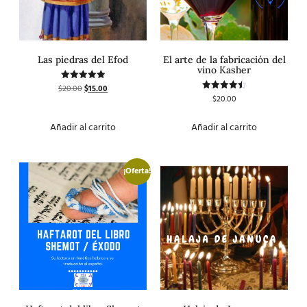
Las piedras del Efod
El arte de la fabricación del
vino Kasher
$
20.00
$
15.00
Valorado
con
$
20.00
Valorado
5.00
con
de 5
4.50
de 5
Añadir al carrito
Añadir al carrito
¡Oferta!