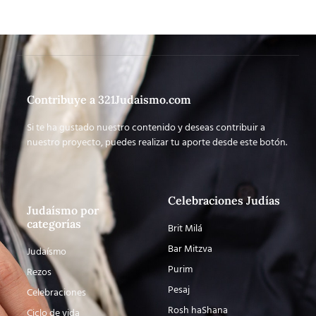
Contribuye a 321Judaismo.com
Si te ha gustado nuestro contenido y deseas contribuir a
nuestro proyecto, puedes realizar tu aporte desde este botón.
Celebraciones Judías
Judaísmo por
categorías
Brit Milá
Bar Mitzva
Judaísmo
Purim
Rezos
Pesaj
Celebraciones
Rosh haShana
Ciclo de vida