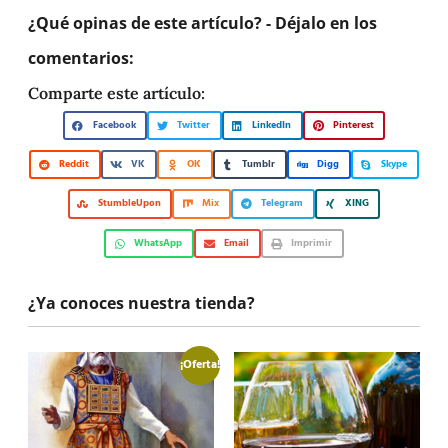
¿Qué opinas de este artículo? - Déjalo en los
comentarios:
Comparte este artículo:
Facebook
Twitter
LinkedIn
Pinterest
Reddit
VK
OK
Tumblr
Digg
Skype
StumbleUpon
Mix
Telegram
XING
WhatsApp
Email
Imprimir
¿Ya conoces nuestra tienda?
¡Oferta!