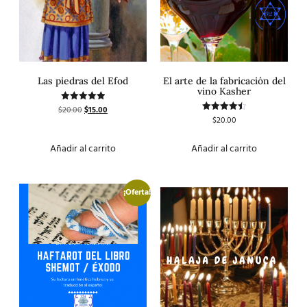
Las piedras del Efod
El arte de la fabricación del
vino Kasher
$
20.00
$
15.00
Valorado
con
$
20.00
Valorado
5.00
con
de 5
4.50
de 5
Añadir al carrito
Añadir al carrito
¡Oferta!