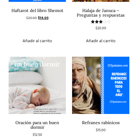
Haftarot del libro Shemot
Halaja de Januca –
Preguntas y respuestas
$
20.00
$
14.00
$
20.00
Valorado
con
3.00
de 5
Añadir al carrito
Añadir al carrito
Oración para un buen
Refranes rabínicos
dormir
$
15.00
$
12.50