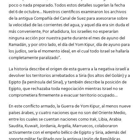
poco o nada preparado. Todos estos detalles sugerían la fecha
del 6 de octubre… Nuestros científicos examinaron los archivos
de la antigua Compañía del Canal de Suez para asesorarse sobre
la velocidad de las corrientes del agua, y aquel día era sin duda el
más conveniente, Por añadidura, los israelíes no esperarían
ninguna acción por nuestra parte durante el mes de ayuno del
Ramadán, y por otro lado, el día del Yom Kipur, día de ayuno para
los judíos, sería el momento ideal, en el cual todo Israel se hallaría
completamente paralizado”.
La historia describe el origen de esta guerra a la negativa israelí a
devolver los territorios arrebatados a Siria (los altos del Golán) y a
Egipto (la península del Sinaí), y también describe la posición de
Egipto, que rechazaba toda negociación mientras Israel no se
comprometiera firmemente a evacuar territorio ocupado…
En este conflicto armado, la Guerra de Yom Kipur, al menos nueve
países árabes, y cuatro naciones que no son del Oriente Medio,
entre los cuales se cuentan naciones como Irak, Libia, Arabia
Saudita, Kuwait, Jordania, Argelia, Marruecos, colaboraron
activamente con el empeño bélico de Egipto y Siria, además del
soporte militar facilitado por la antigua Unión de Repúblicas