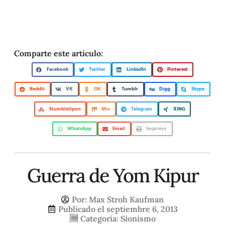
Comparte este artículo:
Facebook
Twitter
LinkedIn
Pinterest
Reddit
VK
OK
Tumblr
Digg
Skype
StumbleUpon
Mix
Telegram
XING
WhatsApp
Email
Imprimir
Guerra de Yom Kipur
Por:
Max Stroh Kaufman
Publicado el
septiembre 6, 2013
Categoría:
Sionismo