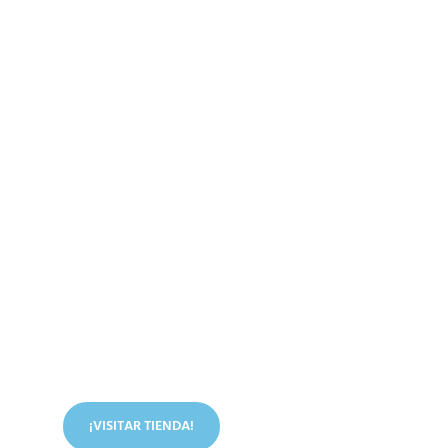
Conoce nuestra tienda
En nuestra tienda tenemos libros digitales, cursos,
artículos judíos y mucho más.
¡VISITAR TIENDA!