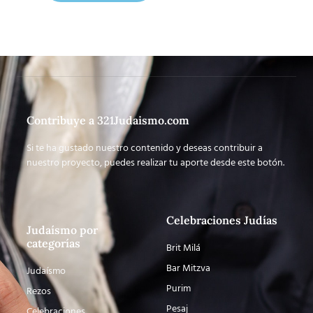
Contribuye a 321Judaismo.com
Si te ha gustado nuestro contenido y deseas contribuir a
nuestro proyecto, puedes realizar tu aporte desde este botón.
Celebraciones Judías
Judaísmo por
categorías
Brit Milá
Bar Mitzva
Judaísmo
Purim
Rezos
Pesaj
Celebraciones