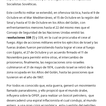
Socialistas Soviéticas.
Este conflicto militar se extendió, en ofensiva táctica, hasta el 9 de
Octubre en el Mar Mediterráneo, el 15 de Octubre en la región del
Sinaí y hasta el 13 de Octubre en los Altos del Golán, con
enfrentamientos menores hasta el 22 del mismo mes que el
Consejo de Seguridad de las Naciones Unidas emitió las
r
esoluciones 338
(1) y 339, en la cual se procuraba el cese al
fuego. Algo de acciones militares entre los ejércitos de Israel y las
fueras árabes fueron persistiendo hasta lograr el cese al fuego
con Egipto, el 27 de Octubre y un acuerdo firmado el 11 de
Noviembre para permitir entre otras, el intercambio de
prisioneros; finalmente, las negociaciones sirio-israelíes
culminaron el 31 de mayo de 1974, cuando Israel se retiró de la
zona ocupada en los Altos del Golán, hasta las posiciones que
tuvieron en el año de 1967.
Por todos es conocido que, esta guerra, generó un movimiento
llamado panarabismo, y ello propició que el mundo árabe,
influyera sobre la OPEP, para realizar un boicot petrolero, que
desencadenó una espiral inflacionista el cual condujo, al mundo
entero, a una gran crisis económica; esta cuestión del petróleo