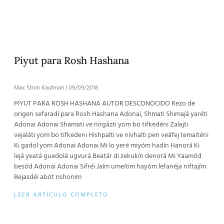
Piyut para Rosh Hashana
Max Stroh Kaufman
09/09/2018
PIYUT PARA ROSH HASHANA AUTOR DESCONOCIDO Rezo de
origen sefaradí para Rosh Hashana Adonai, Shmati Shimajá yaréti
Adonai Adonai Shamati ve nirgázti yom bo tifkedéni Zalajti
vejaláti yom bo tifkedeni Hishpalti ve nivhalti pen veáfej temaiténi
Ki gadol yom Adonai Adonai Mi lo yeré miyóm hadín Hanorá Ki
lejá yeatá guedolá ugvurá Beatár di zekukín denorá Mi Yaamód
besód Adonai Adonai Sifréi Jaím umeítim hayóm lefanéja niftajím
Bejasdéi abót rishonim
LEER ARTÍCULO COMPLETO