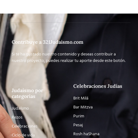
Contribuye a 321Judaismo.com
Si te ha gustado nuestro contenido y deseas contribuir a
nuestro proyecto, puedes realizar tu aporte desde este botón.
Celebraciones Judías
Judaísmo por
categorías
Brit Milá
Bar Mitzva
Judaísmo
Purim
Rezos
Pesaj
Celebraciones
Rosh haShana
Ciclo de vida