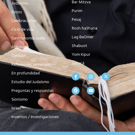
Bar Mitzva
Judaísmo
Purim
Rezos
Pesaj
Celebraciones
Rosh haShana
Ciclo de vida
Lag BaOmer
Gastronomía Judía
Shabuot
Mitología
Yom Kipur
Opinión
Janucá
Reflexiones semanales
En profundidad
Estudio del Judaísmo
Preguntas y respuestas
Sionismo
Israel
Inventos / Investigaciones