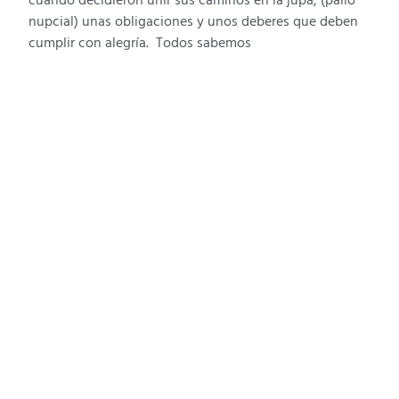
cuando decidieron unir sus caminos en la jupá, (palio
nupcial) unas obligaciones y unos deberes que deben
cumplir con alegría. Todos sabemos