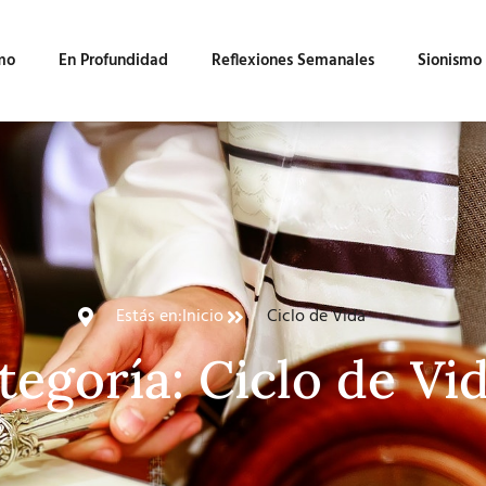
mo
En Profundidad
Reflexiones Semanales
Sionismo
Estás en:
Inicio
Ciclo de Vida
tegoría: Ciclo de Vi